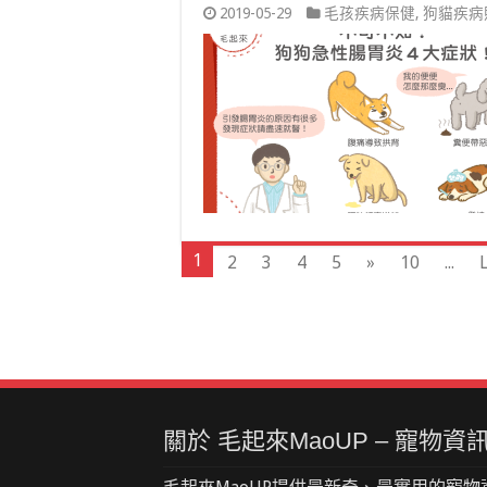
2019-05-29
毛孩疾病保健
,
狗貓疾病
1
2
3
4
5
»
10
...
L
關於 毛起來MaoUP – 寵物