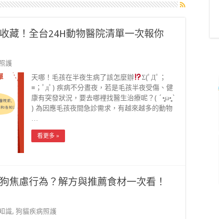
收藏！全台24H動物醫院清單一次報你
照護
天哪！毛孩在半夜生病了該怎麼辦
Σ(ﾟДﾟ；
≡；ﾟдﾟ) 疾病不分晝夜，若是毛孩半夜受傷、健
康有突發狀況，要去哪裡找醫生治療呢？( ´•̥̥̥ω•̥̥̥`
) 為因應毛孩夜間急診需求，有越來越多的動物
…
看更多 »
狗焦慮行為？解方與推薦食材一次看！
知識
,
狗貓疾病照護