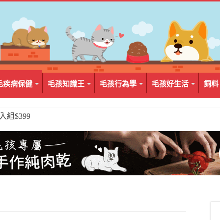
毛疾病保健
毛孩知識王
毛孩行為學
毛孩好生活
飼料
2入組$399