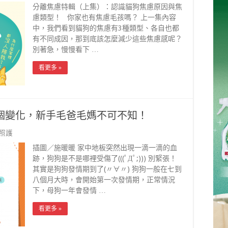
分離焦慮特輯（上集）：認識貓狗焦慮原因與焦
慮類型！ 你家也有焦慮毛孩嗎？ 上一集內容
中，我們看到貓狗的焦慮有3種類型、各自也都
有不同成因，那到底該怎麼減少這些焦慮感呢？
別著急，慢慢看下 …
看更多 »
個變化，新手毛爸毛媽不可不知！
照護
插圖／施暖暖 家中地板突然出現一滴一滴的血
跡，狗狗是不是哪裡受傷了(((ﾟДﾟ;))) 別緊張！
其實是狗狗發情期到了(〃∀〃) 狗狗一般在七到
八個月大時，會開始第一次發情期，正常情況
下，母狗一年會發情 …
看更多 »