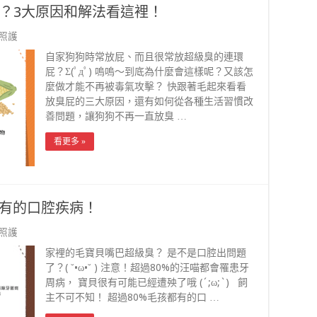
？3大原因和解法看這裡！
照護
自家狗狗時常放屁、而且很常放超級臭的連環
屁？Σ(ﾟдﾟ) 嗚嗚～到底為什麼會這樣呢？又該怎
麼做才能不再被毒氣攻擊？ 快跟著毛起來看看
放臭屁的三大原因，還有如何從各種生活習慣改
善問題，讓狗狗不再一直放臭 …
看更多 »
都有的口腔疾病！
照護
家裡的毛寶貝嘴巴超級臭？ 是不是口腔出問題
了？( ˘•ω•˘ ) 注意！超過80%的汪喵都會罹患牙
周病， 寶貝很有可能已經遭殃了哦 (´;ω;`) 飼
主不可不知！ 超過80%毛孩都有的口 …