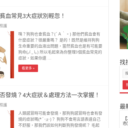
貧血常見3大症狀別輕忽！
照護
咦？狗狗也會貧血？(´Ａ｀。) 那他們貧血會有
什麼症狀？很嚴重嗎？ 是的！既然是維持狗狗
生命重要的血液出問題，當然貧血也是有可能要
狗命(｡í _ ì｡) 所以毛起來為你整理3個貧血常見的
症狀，如果你還 …
找
看更多 »
否發燒？4大症狀＆處理方法一次掌握！
照護
最
人類感冒時可能會發燒，那狗狗感冒時也會有發
【
燒的症狀嗎(*´･д･)？ 狗狗不會用言語表達自己
市
不舒服，那我們該如何判斷狗狗發燒呢？ 毛起