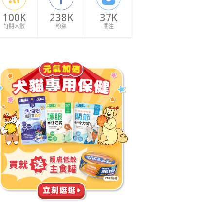
100K
238K
37K
訂閱人數
粉絲
關注