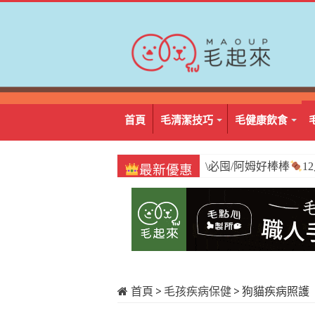
首頁
毛清潔技巧
毛健康飲食
\必囤/阿姆好棒棒
1
最新優惠
首頁
>
毛孩疾病保健
>
狗貓疾病照護