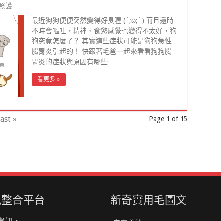
照護
最近狗狗便便突然變得好臭喔 (´;ω;`) 而且還時
不時會嘔吐，精神、食慾感覺也變得不太好，狗
狗究竟怎麼了？ 其實這些症狀可能是狗狗急性
腸胃炎引起的！ 快跟著毛爸一起來看看狗狗腸
胃炎的症狀與原因有哪些 …
看更多 »
ast »
Page 1 of 15
資訊整合平台
新奇實用毛圖文