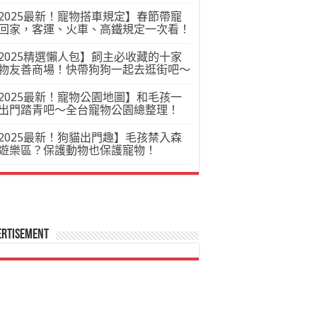
2025最新！寵物搭車規定】春節帶寵
回家，客運、火車、高鐵規定一次看！
2025精選懶人包】飼主必收藏的十家
物友善商場！快帶狗狗一起去逛街吧～
2025最新！寵物公園地圖】和毛孩一
出門踏青吧～全台寵物公園總整理！
2025最新！狗貓出門趣】毛孩禁入森
遊樂區？保護動物也保護寵物！
ertisement