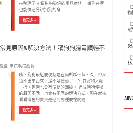
來整理了 4 種狗狗發燒的常見症狀， 讓你在家
【
也能快速分辨狗狗的身 …
物
看更多 »
【
寵
【
起
常見原因&解決方法！讓狗狗腸胃順暢不
【
林
照護
,
疾病毛孩飲食
咦？狗狗最近便便總是在廁所蹲～超～久，但又
拉不出東西來，是不是便秘了！？ 其實和人類
一樣，狗狗也會有便秘的困擾。 造成狗狗便秘
的原因不同，也會有不同的解決方式，現在就來
Adv
看看家裡的寶貝是遇到哪種便祕問題 …
看更多 »