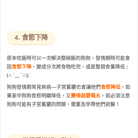
4. 食慾下降
原本吃飯時可以一次解決整碗飯的狗狗，發情期時可能會
因
食慾下降
，變成分次將食物吃完，或是整個食量降低 :;
(∩´﹏`∩);:
狗狗發情期常見疾病—子宮蓄膿也會讓他們
食慾降低
，如
果家中狗狗食慾明顯降低，又
變得超愛喝水
，就必須注意
狗狗可能有子宮蓄膿的問題，需要及早帶他們就醫！