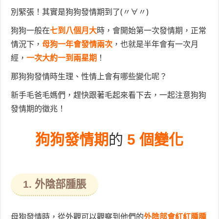
別緊張！其實是狗狗發情期到了(〃∀〃)
狗狗一般在
七到八個月大
時，會開始第一次發情期，正常
情況下，
母狗一年會發情兩次
，也就是半年會有一次月
經，
一次大約一到兩星期
！
那狗狗發情時生理
、性情上會有哪些變化呢？
新手毛爸毛媽們，趕快跟著毛起來看下去，一起注意狗狗
發情期的徵兆！
狗狗發情期
的
5 個變化
1. 外陰部腫脹
母狗發情時，從外觀可以觀察到他們的
外陰部會紅紅腫腫