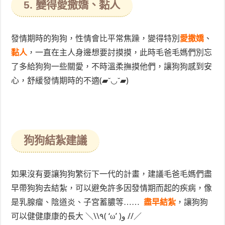
5. 變得愛撒嬌、黏人
發情期時的狗狗，性情會比平常焦躁，變得特別
愛撒嬌
、
黏人
，一直在主人身邊想要討摸摸，此時毛爸毛媽們別忘
了多給狗狗一些關愛，不時溫柔撫摸他們，讓狗狗感到安
心，舒緩發情期時的不適(▰˘◡˘▰)
狗狗結紮建議
如果沒有要讓狗狗繁衍下一代的計畫，建議毛爸毛媽們盡
早帶狗狗去結紮，可以避免許多因發情期而起的疾病，像
是乳腺瘤、陰道炎、子宮蓄膿等……
盡早結紮
，讓狗狗
可以健健康康的長大 ＼\\٩( ‘ω’ )و //／