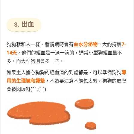
3. 出血
狗狗就和人一樣，發情期時會有
血水分泌物
，大約持續
7-
14天
，他們的經血是一滴一滴的，通常小型狗經血量不
多，而大型狗則會多一些。
如果主人擔心狗狗的經血滴的到處都是，可以準備狗狗
專
用的生理褲和護墊
，不過要注意不能包太緊，狗狗的皮膚
會被悶壞呀(´ﾟдﾟ`)