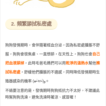
2. 頻繁舔拭私密處
狗狗發情期時，會伴隨著經血分泌，因為私密處腫脹不舒
服，狗狗會很焦慮、一直想舔，在天性上，狗狗也會
自己
把血液舔掉
，此時毛爸毛媽們可以用
乾淨的溫熱水
幫他
擦
拭私密處
，舒緩他們腫脹的不適感，同時降低發情期時生
殖器感染的機率 (๑•̀ㅂ•́)و✧
不過要注意的是，發情期時狗狗抵抗力不太好，不建議此
時幫狗狗洗澡，避免洗澡時著涼、感冒喔！