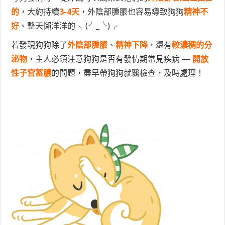
的
，大約持續
3-4天
，外陰部腫脹也容易導致狗狗
精神不
好
、整天懶洋洋的 ╮(╯_╰)╭
若發現狗狗除了
外陰部腫脹
、
精神下降
，還有
較濃稠的分
泌物
，主人必須注意狗狗是否有發情期常見疾病 —
開放
性子宮蓄膿
的問題，盡早帶狗狗就醫檢查，及時處理！