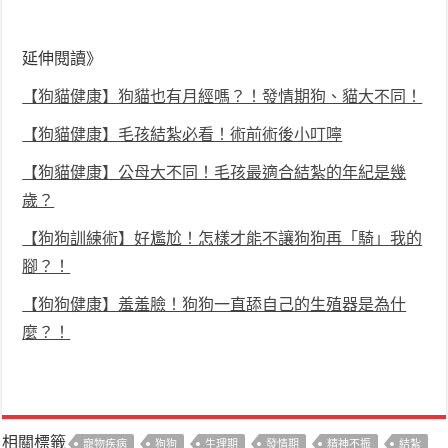
延伸閱讀》
【狗貓健康】狗貓也有月經嗎？！發情期狗、貓大不同！
【狗貓健康】毛孩結紮必看！術前術後小叮嚀
【狗貓健康】公母大不同！毛孩最適合結紮的年紀是幾
歲？
【狗狗訓練術】好尷尬！怎樣才能不讓狗狗再「騎」我的
腳？！
【狗狗健康】羞羞臉！狗狗一直舔自己的生殖器是為什
麼？！
相關標籤
寵物疾病
狗狗
生理期
發情期
精神不振
結紮