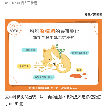
90,630 個人已看過
插圖／施暖暖
家中地板突然出現一滴一滴的血跡，狗狗是不是哪裡受傷
了(((ﾟДﾟ;)))