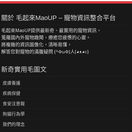
關於 毛起來MaoUP – 寵物資訊整合平台
毛起來MaoUP提供最新奇、最實用的寵物資訊，
蒐羅國內外寵物趣聞，療癒您疲憊的心靈。
將複雜的資訊圖像化，清晰易懂，
解答您對寵物的滿腹疑問 (^ΦωΦ)人(◕ᴥ◕ʋ)
新奇實用毛圖文
皮膚養護
疾病保健
食安注意報
狗貓行為學
我們的理念