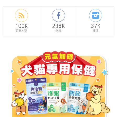
100K
238K
37K
訂閱人數
粉絲
關注