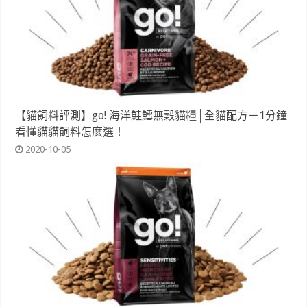
【貓飼料評測】go! 海洋鮭鱈無穀貓糧│全貓配方－1分鐘
看懂貓貓飼料怎麼選！
2020-10-05