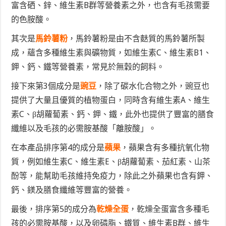
富含硒、鋅、維生素B群等營養素之外，也含有毛孩需要
的色胺酸。
其次是
馬鈴薯粉
，馬鈴薯粉是由不含麩質的馬鈴薯所製
成，蘊含多種維生素與礦物質，如維生素C、維生素B1、
鉀、鈣、鐵等營養素，常見於無穀的飼料。
接下來第3個成分是
豌豆
，除了碳水化合物之外，豌豆也
提供了大量且優質的植物蛋白，同時含有維生素A、維生
素C、β胡蘿蔔素、鈣、鉀、鐵，此外也提供了豐富的膳食
纖維以及毛孩的必需胺基酸「離胺酸」。
在本產品排序第4的成分是
蘋果
，蘋果含有多種抗氧化物
質，例如維生素C、維生素E、β胡蘿蔔素、茄紅素、山茶
酚等，能幫助毛孩維持免疫力，除此之外蘋果也含有鉀、
鈣、鎂及膳食纖維等豐富的營養。
最後，排序第5的成分為
乾燥全蛋
，乾燥全蛋富含多種毛
孩的必需胺基酸，以及卵磷脂、鐵質、維生素B群、維生