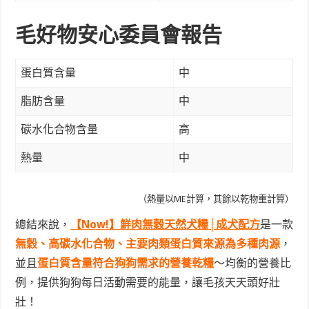
毛好物安心委員會報告
蛋白質含量
中
脂肪含量
中
碳水化合物含量
高
熱量
中
（熱量以ME計算，其餘以乾物重計算）
總結來說，
【Now!】鮮肉無穀天然犬糧│成犬配方
是一款
無穀、高碳水化合物、主要肉類蛋白質來源為多種肉源
，
並且
蛋白質含量符合狗狗需求的營養乾糧
～均衡的營養比
例，提供狗狗每日活動需要的能量，讓毛孩天天頭好壯
壯！