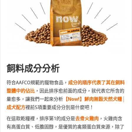
飼料成分分析
符合AAFCO規範的寵物食品，
成分的順序代表了其在飼料
整體中的佔比
，因此排序愈前面的成分，就代表它所含的
量愈多，讓我們一起來分析
【Now!】
鮮肉無穀天然犬糧│
成犬配方
裡前5項重要成分分別是什麼吧！
在這款乾糧裡，排序第1的成分是
去骨火雞肉
，火雞肉含
有高蛋白質、低膽固醇，是優質的禽類蛋白質來源，除了