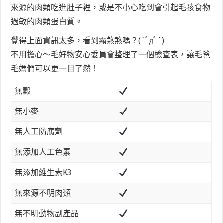
來源的肉類吃進肚子裡，或是不小心吃到會引起毛孩食物
過敏的肉類蛋白質。
覺得上面資訊太多，看到霧煞煞嗎？(´ﾟдﾟ`)
不用擔心～毛好物安心委員會整理了一個檢查表，讓毛爸
毛媽們可以更一目了然！
無穀
無小麥
無人工防腐劑
無添加人工色素
無添加維生素K3
無來源不明肉類
無不明動物副產品