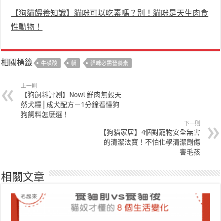
【狗貓餵養知識】貓咪可以吃素嗎？別！貓咪是天生肉食
性動物！
相關標籤
牛磺酸
貓
貓咪必需營養素
上一則
【狗飼料評測】Now! 鮮肉無穀天
然犬糧│成犬配方－1分鐘看懂狗
狗飼料怎麼選！
下一則
【狗貓家居】4個對寵物安全無害
的清潔法寶！不怕化學清潔劑傷
害毛孩
相關文章