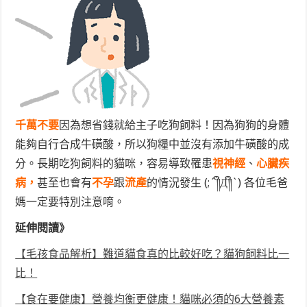
千萬不要
因為想省錢就給主子吃狗飼料！因為狗狗的身體
能夠自行合成牛磺酸，所以狗糧中並沒有添加牛磺酸的成
分。長期吃狗飼料的貓咪，容易導致罹患
視神經
、
心臟疾
病，
甚至也會有
不孕
跟
流產
的情況發生 (;´༎ຶД༎ຶ`) 各位毛爸
媽一定要特別注意唷。
延伸閱讀》
【毛孩食品解析】難道貓食真的比較好吃？貓狗飼料比一
比！
【食在要健康】營養均衡更健康！貓咪必須的6大營養素