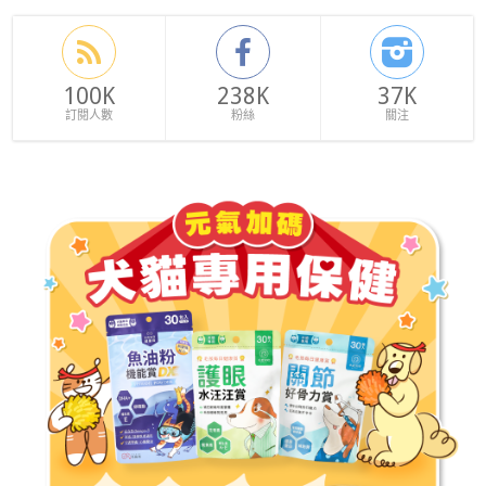
100K
238K
37K
訂閱人數
粉絲
關注