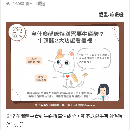
14,580 個人已看過
插畫/施暖暖
常常在貓糧中看到牛磺酸這個成分，難不成跟牛有關係嗎
(*´･д･)?