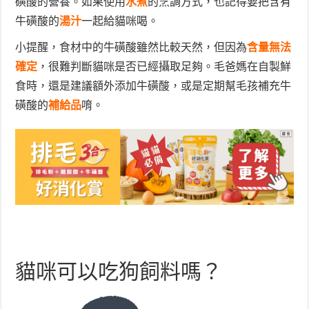
磺酸的營養。如果使用
水煮
的烹調方式，也記得要把含有
牛磺酸的
湯汁
一起給貓咪喝。
小提醒，食材中的牛磺酸雖然比較天然，但因為
含量無法
確定
，很難判斷貓咪是否已經攝取足夠。毛爸媽在自製鮮
食時，還是建議額外添加牛磺酸，或是定期幫毛孩補充牛
磺酸的
補給品
唷。
貓咪可以吃狗飼料嗎？