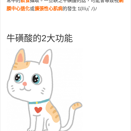
常中的
飲食
攝取。一旦缺乏牛磺酸的話，可能會導致視
網
膜中心退化
或
擴張性心肌病
的發生 Σ(lliдﾟﾉ)ﾉ
牛磺酸的2大功能