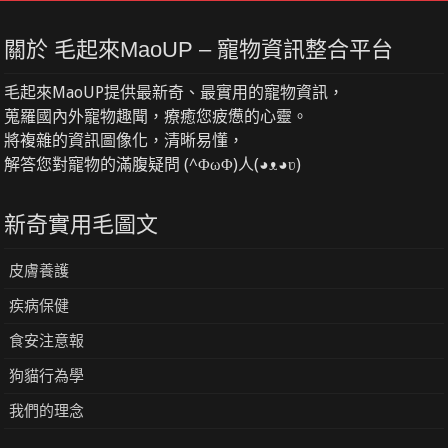
關於 毛起來MaoUP – 寵物資訊整合平台
毛起來MaoUP提供最新奇、最實用的寵物資訊，
蒐羅國內外寵物趣聞，療癒您疲憊的心靈。
將複雜的資訊圖像化，清晰易懂，
解答您對寵物的滿腹疑問 (^ΦωΦ)人(◕ᴥ◕ʋ)
新奇實用毛圖文
皮膚養護
疾病保健
食安注意報
狗貓行為學
我們的理念