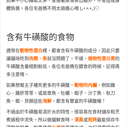
如果不小心攝取太多，會隨著尿液排出體外，不會造成身
體負擔。各位毛爸媽不用太過擔心唷 (｡•ㅅ•｡)♡
含有牛磺酸的食物
通常在
動物性蛋白
裡，
都會含有牛磺酸的成分，因此只要
讓貓咪吃到
肉類、魚
就沒問題了。不過，
植物性蛋白質
的
牛磺酸含量相對較低，各位毛爸媽在餵食的時候，記得再
多注意唷。
如果想幫主子補充更多的牛磺酸，
動物的內臟
，例如雞
心、雞肝等等，或是章魚、牡蠣、蝦子、沙丁魚、秋刀
魚、蝦、貝類這些
海鮮
，都含有豐富的牛磺酸喔！
不過由於牛磺酸易溶於水的特性，很容易在食材儲存和烹
煮過程中流失。所以做貓鮮食時，
清蒸
或
煎烤
最能保存牛