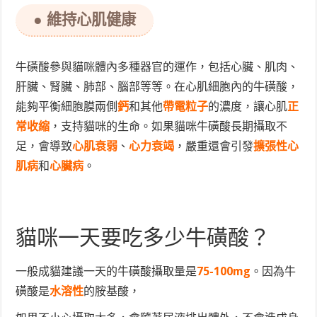
● 維持心肌健康
牛磺酸參與貓咪體內多種器官的運作，包括心臟、肌肉、
肝臟、腎臟、肺部、腦部等等。在心肌細胞內的牛磺酸，
能夠平衡細胞膜兩側
鈣
和其他
帶電粒子
的濃度
，讓心肌
正
常收縮
，支持貓咪的生命。
如果貓咪牛磺酸長期攝取不
足，會導致
心肌衰弱
、
心力衰竭
，嚴重還會引發
擴張性心
肌病
和
心臟病
。
貓咪一天要吃多少牛磺酸？
一般成貓建議一天的牛磺酸攝取量是
75-100mg
。因為牛
磺酸是
水溶性
的胺基酸，