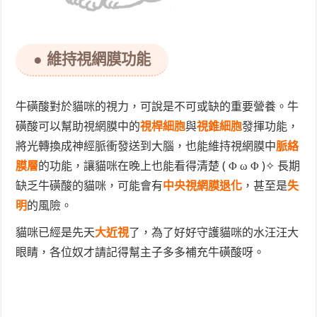
● 維持視網膜功能
牛磺酸對於貓咪的視力，可說是不可或缺的重要營養。牛
磺酸可以幫助視網膜中的
視桿細胞
與
視錐細胞
發揮功能，
將光轉換成神經脈衝發送到大腦，也能維持視網膜中
脈絡
膜層
的功能，讓貓咪在晚上也能看得清楚 ( Φ ω Φ )✧ 長期
缺乏牛磺酸的貓咪，可能會有
中央視網膜退化
，甚至是
失
明
的風險。
貓咪已經是先天
大近視
了，為了好好守護貓咪的水汪汪大
眼睛，各位奴才請記得幫主子多多補充牛磺酸呀。