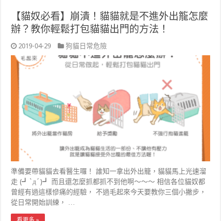
【貓奴必看】崩潰！貓貓就是不進外出籠怎麼
辦？教你輕鬆打包貓貓出門的方法！
2019-04-29
狗貓日常危險
準備要帶貓貓去看醫生囉！ 誰知一拿出外出籠，貓貓馬上光速溜
走 (┛`д´)┛ 而且還怎麼抓都抓不到他啊～～～ 相信各位貓奴都
曾經有過這樣慘痛的經驗， 不過毛起來今天要教你三個小撇步，
從日常開始訓練， …
看更多 »