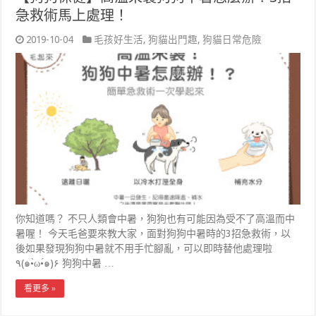
急救術馬上處理！
2019-10-04
毛孩好生活
,
狗貓出門趣
,
狗貓日常危險
你知道嗎？ 不只人類會中暑，狗狗也有可能因為受不了高溫而中
暑喔！ 今天毛爸要來教大家，面對狗狗中暑時的3招急救術，以
後如果發現狗狗中暑就不用手忙腳亂，可以即時替他處理啦
٩(๑•̀ω•́๑)۶ 狗狗中暑 …
看更多 »