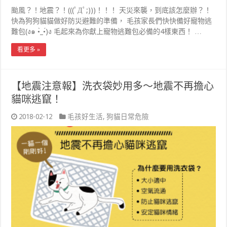
颱風？！地震？！(((ﾟДﾟ;)))！！！ 天災來襲，到底該怎麼辦？！
快為狗狗貓貓做好防災避難的準備， 毛孩家長們快快備好寵物逃
難包(ง๑ •̀_•́)ง 毛起來為你獻上寵物逃難包必備的4樣東西！ …
看更多 »
【地震注意報】洗衣袋妙用多～地震不再擔心
貓咪逃竄！
2018-02-12
毛孩好生活
,
狗貓日常危險