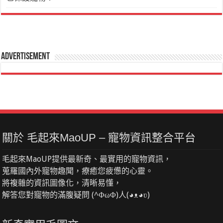
Advertisement
關於 毛起來MaoUP – 寵物資訊整合平台
毛起來MaoUP提供最新奇、最實用的寵物資訊，
蒐羅國內外寵物趣聞，療癒您疲憊的心靈。
將複雜的資訊圖像化，清晰易懂，
解答您對寵物的滿腹疑問 (^ΦωΦ)人(◕ᴥ◕ʋ)