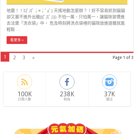
地震！！Σ(ﾟДﾟ；≡；ﾟдﾟ) 天搖地動怎麼辦？！好不容易抓到貓貓
卻又塞不進外出籠(((ﾟДﾟ;))) 不怕一萬、只怕萬一，讓貓咪習慣進
去法寶「洗衣袋」中， 危及時刻將洗衣袋裡的貓咪放進提籠就能
輕鬆 …
看更多 »
1
2
3
»
Page 1 of 3
100K
238K
37K
訂閱人數
粉絲
關注