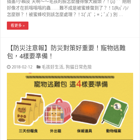
插畫/小賴皮 天啊～～毛孩的臉怎麼腫得像大饅頭？！(д) ﾟﾟ 剛剛
好像才在抓嗡嗡嗡的蟲……難不成是被蜜蜂螫到了？！Σ(lliдﾟﾉ)ﾉ
怎麼辦？！被蜜蜂咬到該怎麼處理？！Σ(ﾟДﾟ；≡；ﾟдﾟ) 別 …
看更多 »
【防災注意報】防災對策好重要！寵物逃難
包，4樣要準備！
2018-02-12
毛孩好生活
,
狗貓日常危險