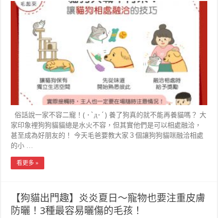
俗話說一家不容二寵！( ･`д･´) 養了狗真的就不能再養貓嗎？ 大
家印象裡狗狗貓貓總是水火不容，但其實他們是可以相處融洽，
甚至成為好朋友的！ 今天毛爸要教大家３個讓狗狗貓咪融洽相處
的小 …
看更多 »
【狗貓出門趣】炎炎夏日～寵物也要注重皮膚
防曬！3種最容易曬傷的毛孩！