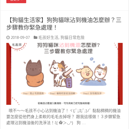
【狗貓生活家】狗狗貓咪沾到機油怎麼辦？三
步驟教你緊急處理！
2018-09-07
毛孩好生活
,
狗貓日常危險
噢不～～毛孩不小心沾到機油了！ヾ(;ﾟ;Д;ﾟ;)ﾉﾞ 黏黏稠稠的機油
要怎麼從他們身上柔軟的毛毛去掉呀？ 跟我這樣做！３步驟緊急
處理沾到機油後的洗淨法！ξ( ✿＞◡❛) 狗 …