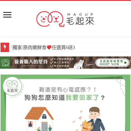
\獨家/原肉嫩鮮食
任選買6送3