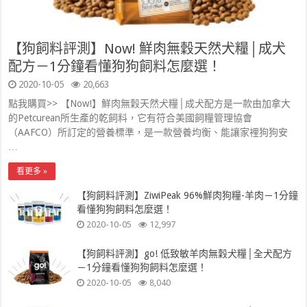
【狗飼料評測】Now! 鮮肉無穀天然犬糧│成犬
配方－1分鐘看懂狗狗飼料怎麼選！
2020-10-05
20,663
點我購買>> 【Now!】鮮肉無穀天然犬糧│成犬配方是一款由加拿大
的Petcurean所生產的乾飼料，它有符合美國飼糧管理協會
（AAFCO）所訂定的營養標準，是一款營養均衡、能讓家裡狗狗安
…
看更多 »
【狗飼料評測】ZiwiPeak 96%鮮肉狗糧-羊肉－1分鐘
看懂狗狗飼料怎麼選！
2020-10-05
12,997
【狗飼料評測】go! 低致敏羊肉無穀犬糧│全犬配方
－1分鐘看懂狗狗飼料怎麼選！
2020-10-05
8,040