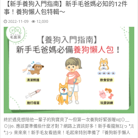
【新手養狗入門指南】新手毛爸媽必知的12件
事！養狗懶人包特輯～
2022-11-09
12,030
終於遇見想陪他一輩子的狗寶貝了～但第一次養狗好緊張喔o((⊙﹏
⊙))o. 應該要準備些什麼才對？網路上資訊好多！新手看攏無Σ(っ °Д
°;)っ 來來來！新手毛友看過來！毛起來特別準備了『養狗新手懶人