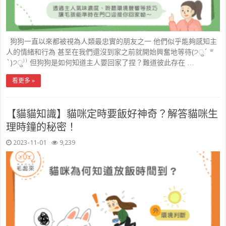
狗狗一直以來都被視為人類最忠實的朋友之一 他們似乎能夠感知主
人的情緒和行為 甚至在我們還沒到家之前就開始興奮地等待(੭ु´ ᐜ
`)੭ु⁾⁾ 但狗狗是如何知道主人要回家了捏？難道彼此存在 …
看更多 »
【貓貓知識】貓咪定時要飯好神奇？解答貓咪生
理時鐘的秘密！
2023-11-01
9,239