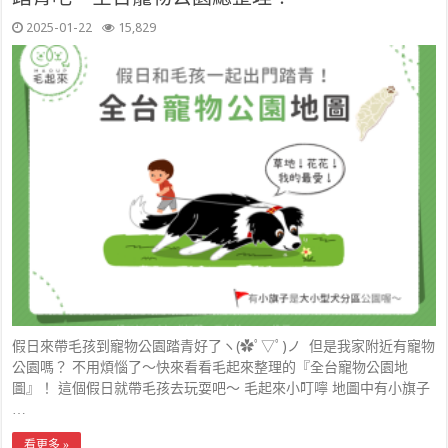
2025-01-22
15,829
假日來帶毛孩到寵物公園踏青好了ヽ(✿ﾟ▽ﾟ)ノ 但是我家附近有寵物
公園嗎？ 不用煩惱了～快來看看毛起來整理的『全台寵物公園地
圖』！ 這個假日就帶毛孩去玩耍吧～ 毛起來小叮嚀 地圖中有小旗子
…
看更多 »