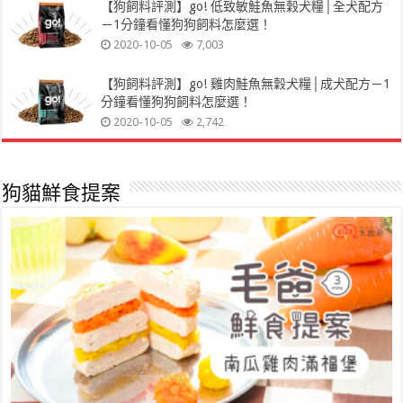
【狗飼料評測】go! 低致敏鮭魚無穀犬糧│全犬配方
－1分鐘看懂狗狗飼料怎麼選！
2020-10-05
7,003
【狗飼料評測】go! 雞肉鮭魚無穀犬糧│成犬配方－1
分鐘看懂狗狗飼料怎麼選！
2020-10-05
2,742
狗貓鮮食提案