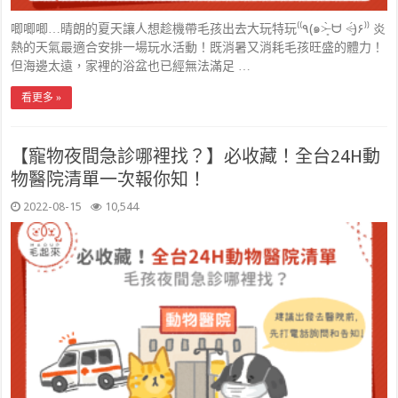
唧唧唧…晴朗的夏天讓人想趁機帶毛孩出去大玩特玩⁽⁽٩(๑˃̶͈̀ ᗨ ˂̶͈́)۶⁾⁾ 炎
熱的天氣最適合安排一場玩水活動！既消暑又消耗毛孩旺盛的體力！
但海邊太遠，家裡的浴盆也已經無法滿足 …
看更多 »
【寵物夜間急診哪裡找？】必收藏！全台24H動
物醫院清單一次報你知！
2022-08-15
10,544