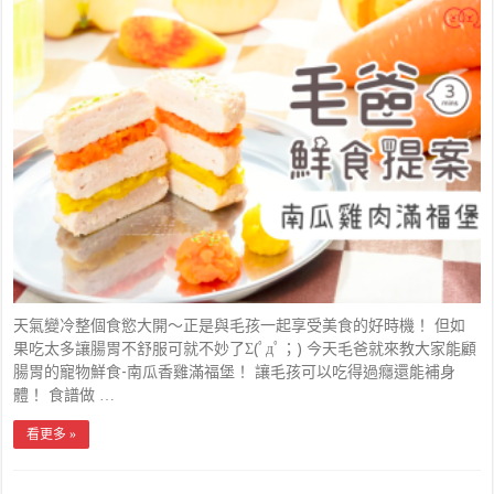
天氣變冷整個食慾大開～正是與毛孩一起享受美食的好時機！ 但如
果吃太多讓腸胃不舒服可就不妙了Σ(ﾟдﾟ；) 今天毛爸就來教大家能顧
腸胃的寵物鮮食-南瓜香雞滿福堡！ 讓毛孩可以吃得過癮還能補身
體！ 食譜做 …
看更多 »