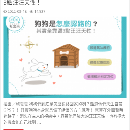
3點汪汪天性！
2022-03-18
14,927
插圖／施暖暖 狗狗們到底是怎麼認路回家的咧？難道他們天生自帶
GPS？！ 其實狗狗本身就具備了絕佳的方向感喔！ 就算在外面暫時
迷路了、消失在主人的視線中，靠著他們強大的汪汪天性，也有極大
的機會能自己找到 …