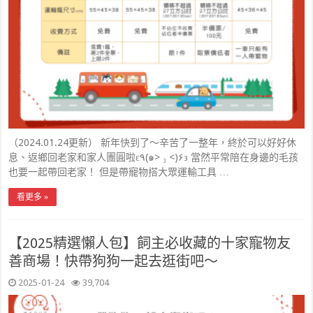
（2024.01.24更新） 新年快到了～辛苦了一整年，終於可以好好休
息、返鄉回老家和家人團圓啦ε٩(๑> ₃ <)۶з 當然平常陪在身邊的毛孩
也要一起帶回老家！ 但是帶寵物搭大眾運輸工具 …
看更多 »
【2025精選懶人包】飼主必收藏的十家寵物友
善商場！快帶狗狗一起去逛街吧～
2025-01-24
39,704