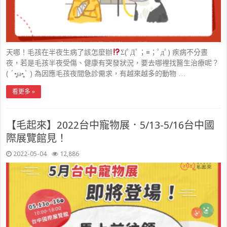
天哪！毛孩在半夜生病了該怎麼辦
Σ(ﾟДﾟ；≡；ﾟдﾟ) 疾病不分晝
夜，若是毛孩半夜受傷、健康有突發狀況，要去哪裡找醫生治療呢？
( ´•̥̥̥ω•̥̥̥` ) 為因應毛孩夜間急診需求，有越來越多的動物 …
看更多 »
【毛起來】2022台中寵物展．5/13-5/16台中國
際展覽館見！
2022-05-04
12,886