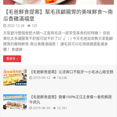
【毛爸鮮食提案】幫毛孩顧腸胃的美味鮮食～南
瓜香雞滿福堡
2022-12-26
125
天氣變冷整個食慾大開～正是與毛孩一起享受美食的好時機！ 但如
果吃太多讓腸胃不舒服可就不妙了Σ(ﾟдﾟ；) 今天毛爸就來教大家能顧
腸胃的寵物鮮食-南瓜香雞滿福堡！ 讓毛孩可以吃得過癮還能補身
體！ 食譜做 …
看更多 »
【毛爸鮮食提案】沁涼爽口不黏牙～小毛冰心綠豆糕
2019-09-12
14,348
【毛爸鮮食提案】營養100%汪汪主食餐～香煎鮮蔬
牛肉丸
2019-08-30
13,181