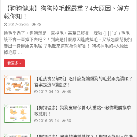
【狗狗健康】狗狗掉毛超嚴重？4大原因、解方
報你知！
2017-05-26
48
換毛季過了，狗狗還是一直掉毛，甚至已經禿一塊啦 (|||ﾟдﾟ) 毛毛
該不會一直掉下去吧？！到底是什麼原因造成掉毛、又該怎麼幫狗狗
養出一身健康美毛呢 ？毛起來這就為你解答！ 狗狗掉毛的4大原因
掉毛原 …
看更多 »
【毛孩食品解析】吃什麼能讓貓狗的毛髮柔亮滑順？
答案是這5種脂肪！
2017-04-20
48
【狗狗健康】狗狗皮膚保養4大重點～教你戰勝換季
敏感肌！
2016-03-14
50
【狗狗健康】皮膚越洗越糟糕？！狗狗不能用人的洗