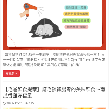
每次幫狗狗吹毛都是一場戰爭，吹風機在他眼裡就跟怪獸一樣！ 只
要一打開就嚇得拚命躲、拔腿狂奔還叫個不停Σ(っ °Д °;)っ 到底要怎
麼做才能順利把狗狗吹乾呢？真的心好累喔ヾ(;ﾟ;Д;ﾟ …
看更多 »
【毛爸鮮食提案】幫毛孩顧腸胃的美味鮮食～南
瓜香雞滿福堡
2022-12-26
125