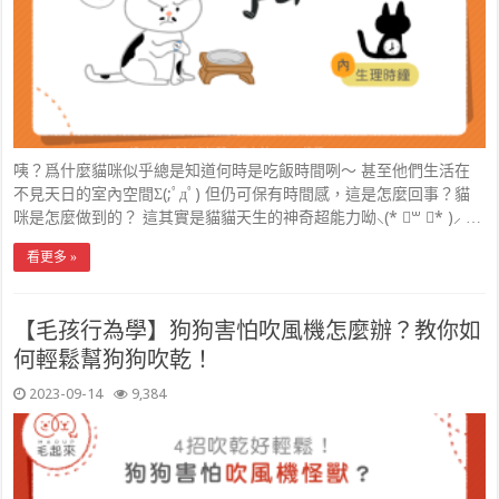
咦？爲什麼貓咪似乎總是知道何時是吃飯時間咧～ 甚至他們生活在
不見天日的室內空間Σ(;ﾟдﾟ) 但仍可保有時間感，這是怎麼回事？貓
咪是怎麼做到的？ 這其實是貓貓天生的神奇超能力呦⸜(* ॑꒳ ॑* )⸝ …
看更多 »
【毛孩行為學】狗狗害怕吹風機怎麼辦？教你如
何輕鬆幫狗狗吹乾！
2023-09-14
9,384