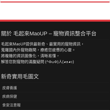
關於 毛起來MaoUP – 寵物資訊整合平台
毛起來MaoUP提供最新奇、最實用的寵物資訊，
蒐羅國內外寵物趣聞，療癒您疲憊的心靈。
將複雜的資訊圖像化，清晰易懂，
解答您對寵物的滿腹疑問 (^ΦωΦ)人(◕ᴥ◕ʋ)
新奇實用毛圖文
皮膚養護
疾病保健
食安注意報