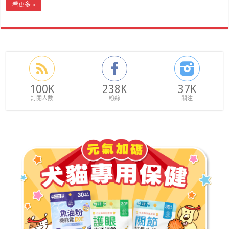
看更多 »
100K
238K
37K
訂閱人數
粉絲
關注