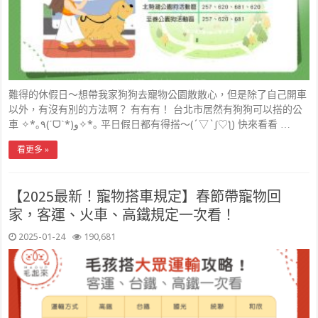
難得的休假日～想帶我家狗狗去寵物公園散散心，但是除了自己開車
以外，有沒有別的方法啊？ 有有有！ 台北市居然有狗狗可以搭的公
車 ✧*｡٩(ˊᗜˋ*)و✧*｡ 平日假日都有得搭～(´▽`ʃ♡ƪ) 快來看看 …
看更多 »
【2025最新！寵物搭車規定】春節帶寵物回
家，客運、火車、高鐵規定一次看！
2025-01-24
190,681