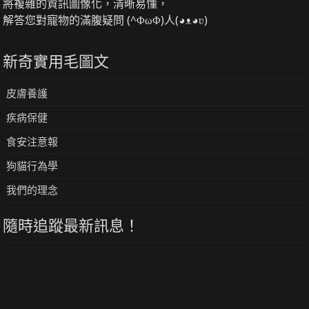
將複雜的資訊圖像化，清晰易懂，
解答您對寵物的滿腹疑問 (^ΦωΦ)人(◕ᴥ◕ʋ)
新奇實用毛圖文
皮膚養護
疾病保健
食安注意報
狗貓行為學
我們的理念
隨時追蹤最新訊息！