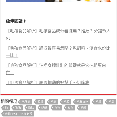
延伸閱讀 》
【毛孩食品解析】毛孩食品成分看攏無？推薦 3 分鐘懶人
包
【毛孩食品解析】貓奴最容易忽略？乾飼料、濕食水份比
一比！
【毛孩食品解析】汪喵身體壯壯的關鍵就是它～粗蛋白
質！
【毛孩食品解析】腸胃蠕動的好幫手～粗纖維
相關標籤
吃什麼
柔順
毛亮
毛柔
毛起來吃
毛順
毛髮
油
狗狗
脂肪
貓貓
食物
飲食
飼料
魚油EPA+DHA機能賞