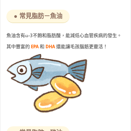
● 常見脂肪－魚油
魚油含有
ω-3不飽和
脂肪酸，能減低心血管疾病的發生。
其中豐富的
EPA
和
DHA
還能讓毛孩腦筋更靈活！