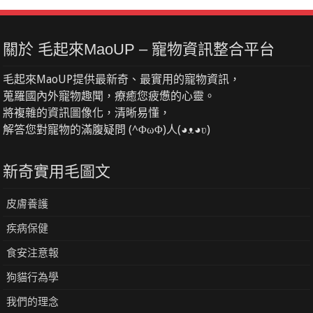
關於 毛起來MaoUP – 寵物資訊整合平台
毛起來MaoUP提供最新奇、最實用的寵物資訊，
蒐羅國內外寵物趣聞，療癒您疲憊的心靈。
將複雜的資訊圖像化，清晰易懂，
解答您對寵物的滿腹疑問 (^ΦωΦ)人(◕ᴥ◕ʋ)
新奇實用毛圖文
皮膚養護
疾病保健
食安注意報
狗貓行為學
我們的理念