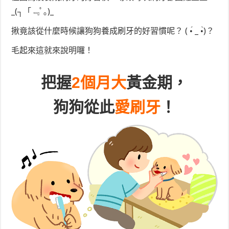
_(┐「﹃ﾟ｡)_
揪竟該從什麼時候讓狗狗養成刷牙的好習慣呢？ ( •́ _ •̀)？
毛起來這就來說明囉！
把握
2個月大
黃金期，
狗狗從此
愛刷牙
！