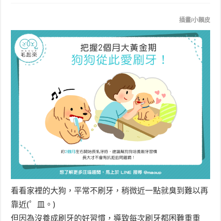
插畫/小賴皮
看看家裡的大狗，平常不刷牙，稍微近一點就臭到難以再
靠近(゜皿。)
但因為沒養成刷牙的好習慣，導致每次刷牙都困難重重