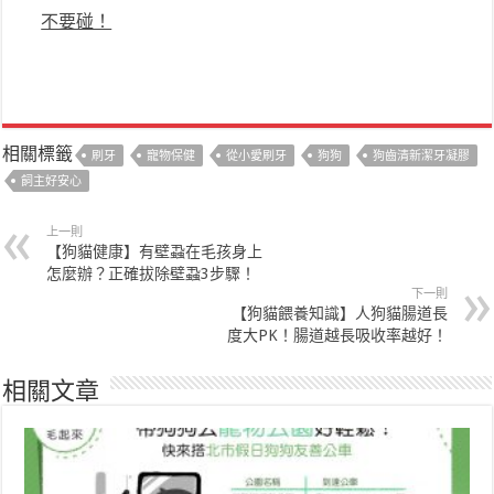
不要碰！
相關標籤
刷牙
寵物保健
從小愛刷牙
狗狗
狗齒清新潔牙凝膠
飼主好安心
上一則
【狗貓健康】有壁蝨在毛孩身上
怎麼辦？正確拔除壁蝨3步驟！
下一則
【狗貓餵養知識】人狗貓腸道長
度大PK！腸道越長吸收率越好！
相關文章