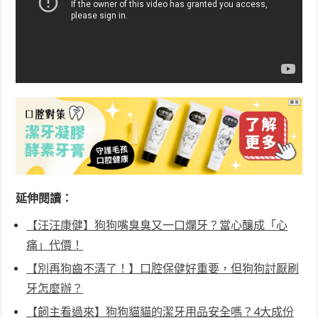
延伸閱讀：
【汪汪康健】狗狗嘴臭臭又一口爛牙？當心釀成「心
痛」代價！
【別再狗齒不清了！】口腔保健好重要，但狗狗討厭刷
牙怎麼辦？
【飼主看過來】狗狗貓貓的潔牙用品安全嗎？4大成份