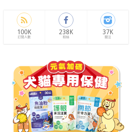
100K
238K
37K
訂閱人數
粉絲
關注