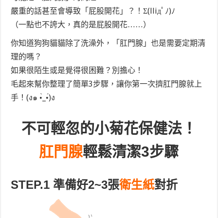
嚴重的話甚至會導致「屁股開花」？！Σ(lliдﾟﾉ)ﾉ
（一點也不誇大，真的是屁股開花……）
你知道狗狗貓貓除了洗澡外，「肛門腺」也是需要定期清
理的嗎？
如果很陌生或是覺得很困難？別擔心！
毛起來幫你整理了簡單3步驟，讓你第一次擠肛門腺就上
手！(ง๑ •̀_•́)ง
不可輕忽的小菊花保健法！
肛門腺
輕鬆清潔3步驟
STEP.1 準備好2~3張
衛生紙
對折