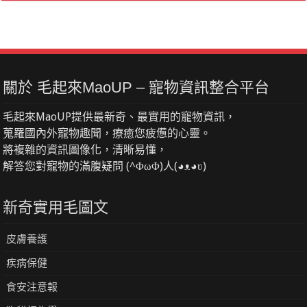
關於 毛起來MaoUP – 寵物資訊整合平台
毛起來MaoUP提供最新奇、最實用的寵物資訊，
蒐羅國內外寵物趣聞，療癒您疲憊的心靈。
將複雜的資訊圖像化，清晰易懂，
解答您對寵物的滿腹疑問 (^ΦωΦ)人(◕ᴥ◕ʋ)
新奇實用毛圖文
皮膚養護
疾病保健
食安注意報