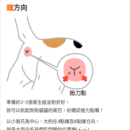
鐘
方向
準備好2~3張衛生紙並對折好，
就可以抓起狗狗貓貓的尾巴，好確認施力點囉！
以小菊花為中心，大約在4點鐘及8點鐘方向，
就是大部分毛孩們肛門腺的位置喔( • ̀ω•́ )