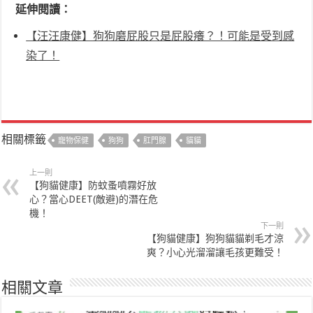
延伸閱讀：
【汪汪康健】狗狗磨屁股只是屁股癢？！可能是受到感
染了！
相關標籤
寵物保健
狗狗
肛門腺
貓貓
上一則
【狗貓健康】防蚊蚤噴霧好放
心？當心DEET(敵避)的潛在危
機！
下一則
【狗貓健康】狗狗貓貓剃毛才涼
爽？小心光溜溜讓毛孩更難受！
相關文章