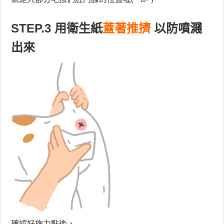
STEP.3 用衛生紙
蓋著推擠
以防噴濺
出來
確認好施力點後，