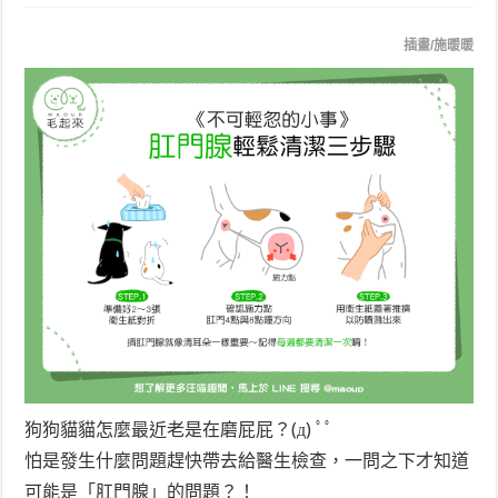
插畫/施暖暖
狗狗貓貓怎麼最近老是在磨屁屁？(д) ﾟﾟ
怕是發生什麼問題趕快帶去給醫生檢查，一問之下才知道
可能是「肛門腺」的問題？！