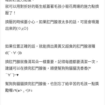
就可以用對折好的衛生紙蓋著毛孩小菊花周邊的施力點擠
壓了！
擠壓的時候要小心，如果肛門腺液太多的話，可是會噴濺
出來的(☉д⊙)
如果位置正確的話，就能擠出黃黃又超臭的肛門腺液囉
d(`･∀･)b
擠肛門腺就像清耳朵一樣重要，記得每週都要清潔一次，
建議可以在擠完肛門腺後，順便幫狗狗貓貓洗香香(*
´∀`)~♥
幫狗狗貓貓擠完肛門腺後，也別忘了給辛苦的毛孩一點獎
勵喔ε٩(๑> ₃ <)۶з