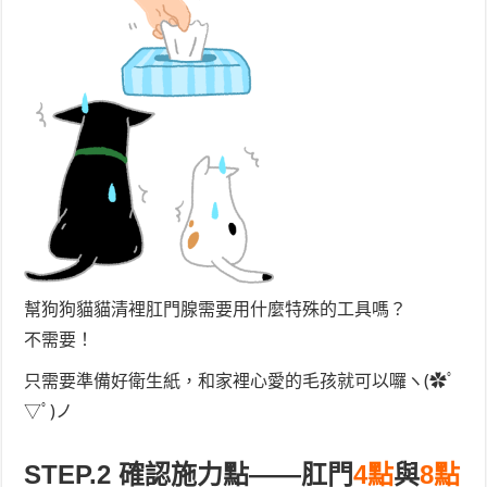
幫狗狗貓貓清裡肛門腺需要用什麼特殊的工具嗎？
不需要！
只需要準備好衛生紙，和家裡心愛的毛孩就可以囉ヽ(✿ﾟ
▽ﾟ)ノ
STEP.2 確認施力點——肛門
4點
與
8點