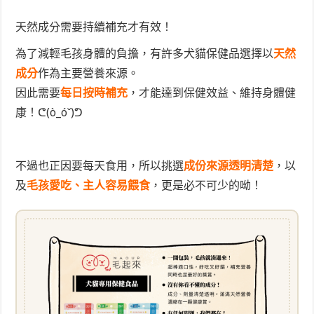
天然成分需要持續補充才有效！
為了減輕毛孩身體的負擔，有許多犬貓保健品選擇以
天然
成分
作為主要營養來源。
因此需要
每日按時補充
，才能達到保健效益、維持身體健
康！ᕦ(ò_óˇ)ᕤ
不過也正因要每天食用，所以挑選
成份來源透明清楚
，以
及
毛孩愛吃、主人容易餵食
，更是必不可少的呦！