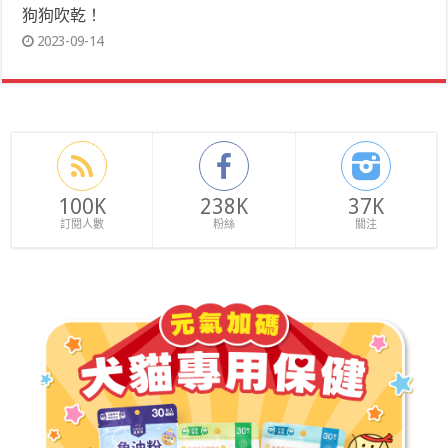
狗狗吹乾！
2023-09-14
100K
238K
37K
訂閱人數
粉絲
關注