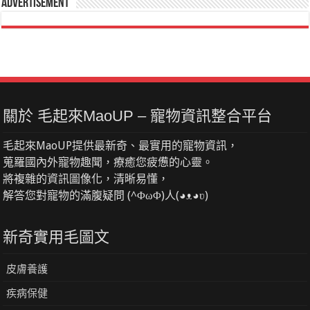
Advertisement
關於 毛起來MaoUP – 寵物資訊整合平台
毛起來MaoUP提供最新奇、最實用的寵物資訊，
蒐羅國內外寵物趣聞，療癒您疲憊的心靈。
將複雜的資訊圖像化，清晰易懂，
解答您對寵物的滿腹疑問 (^ΦωΦ)人(◕ᴥ◕ʋ)
新奇實用毛圖文
皮膚養護
疾病保健