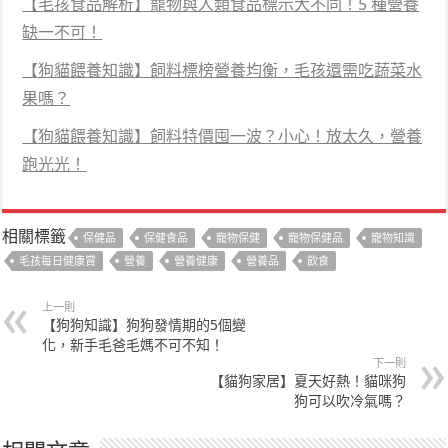
【毛孩食品解析】寵物與人類食品標示大不同！5 種營養
缺一不可！
【狗貓餵養知識】飼料標榜營養均衡，毛孩還需吃蔬菜水
果嗎？
【狗貓餵養知識】飼料特價囤一波？小心！放太久，營養
跑光光！
相關標籤
保健品
保健食品
寵物保健
寵物保健品
寵物知識
毛孩每日健康賞
營養
營養健康
營養品
飲食
上一則
【狗狗知識】狗狗發情期的5個變
化，新手毛爸毛媽不可不知！
下一則
【貓狗家居】夏天好熱！貓咪狗
狗可以吹冷氣嗎？