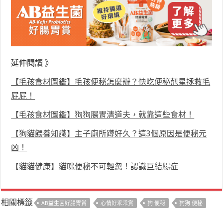
延伸閱讀 》
【毛孩食材圖鑑】毛孩便秘怎麼辦？快吃便秘剋星拯救毛
屁屁！
【毛孩食材圖鑑】狗狗腸胃清道夫，就靠這些食材！
【狗貓餵養知識】主子廁所蹲好久？這3個原因是便秘元
凶！
【貓貓健康】貓咪便秘不可輕忽！認識巨結腸症
相關標籤
AB益生菌好腸胃賞
心情好乖乖賞
狗 便秘
狗狗 便秘