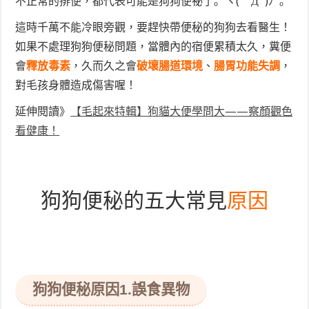
不正常的排便，都代表可能是狗狗便祕了｡ﾟヽ(ﾟ´Д`)ﾉﾟ｡
這時千萬不能冷眼旁觀，要趕快帶便秘的狗狗去看醫生！
如果不處理狗狗便秘問題，當體內的宿便累積太久，糞便
會
釋放毒素
，久而久之會
破壞腸道環境
、
腸胃功能失調
，
對毛孩身體造成傷害喔！
延伸閱讀》
【毛起來特輯】狗貓大便學問大——察顏觀色
看健康！
狗狗便秘的五大常見
原因
狗狗便秘原因
1.誤食異物