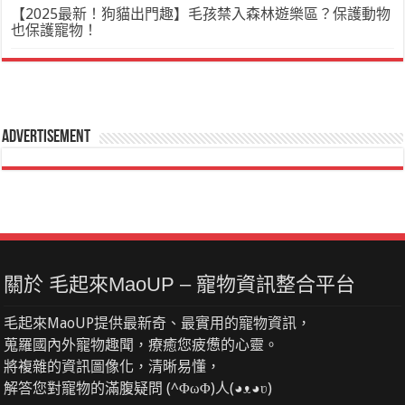
【2025最新！狗貓出門趣】毛孩禁入森林遊樂區？保護動物
也保護寵物！
Advertisement
關於 毛起來MaoUP – 寵物資訊整合平台
毛起來MaoUP提供最新奇、最實用的寵物資訊，
蒐羅國內外寵物趣聞，療癒您疲憊的心靈。
將複雜的資訊圖像化，清晰易懂，
解答您對寵物的滿腹疑問 (^ΦωΦ)人(◕ᴥ◕ʋ)