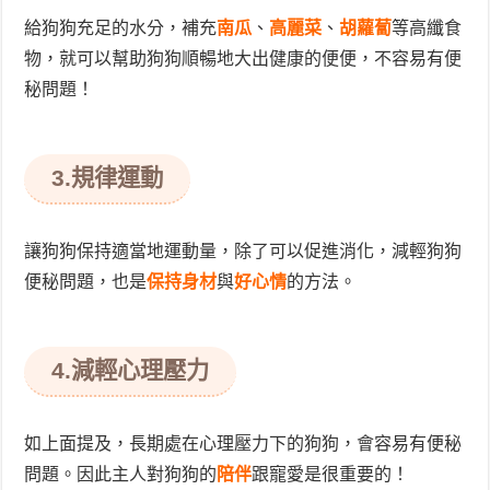
給狗狗充足的水分，補充
南瓜
、
高麗菜
、
胡蘿蔔
等高纖食
物，就可以幫助狗狗順暢地大出健康的便便，不容易有便
秘問題！
3.規律運動
讓狗狗保持適當地運動量，除了可以促進消化，減輕狗狗
便秘問題，也是
保持身材
與
好心情
的方法。
4.減輕心理壓力
如上面提及，長期處在心理壓力下的狗狗，會容易有便秘
問題。因此主人對狗狗的
陪伴
跟寵愛是很重要的！