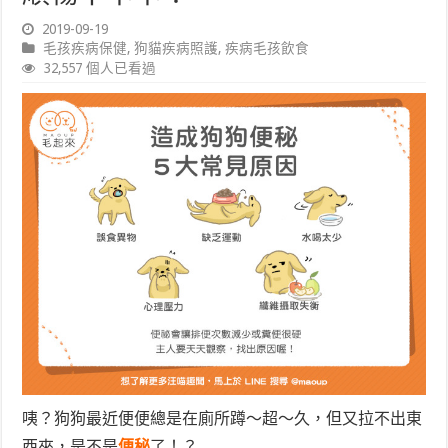
2019-09-19
毛孩疾病保健
,
狗貓疾病照護
,
疾病毛孩飲食
32,557 個人已看過
咦？狗狗最近便便總是在廁所蹲～超～久，但又拉不出東
西來，是不是
便秘
了！？