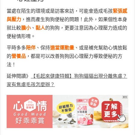
當處在陌生的環境或是訪客來訪，可能會造成毛孩
緊張感
與壓力
，進而產生狗狗便秘的問題！此外，如果個性本身
就比較
膽小
、
黏人
的狗狗，更要注意因為心理壓力造成的
便秘情形唷。
平時多多
陪伴
、保持
適當運動量
、或是補充幫助心情放鬆
的
營養
品
，都是可以改善狗狗因心理壓力導致便秘的方
法！
延伸閱讀》
【毛起來健康特輯】狗狗貓貓出現分離焦慮？
家有焦慮毛孩怎麼辦？