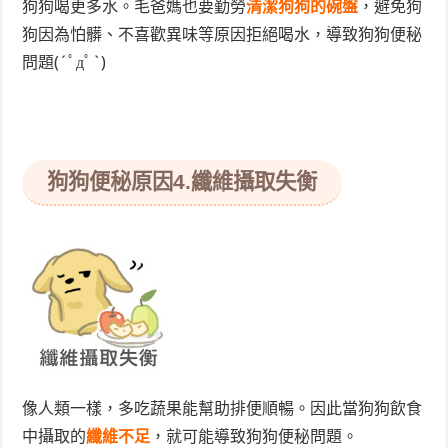
狗狗喝更多水。毛爸媽也要勤勞
清潔狗狗的碗盤
，避免狗
狗因為怕髒、不喜歡異味等原因拒絕喝水，導致狗狗便秘
問題(´ﾟдﾟ`)
狗狗便秘原因4
.纖維攝取失衡
像人類一樣，多吃蔬果能幫助排便順暢。因此當狗狗飲食
中攝取的
纖維不足
，就可能導致狗狗便秘問題。