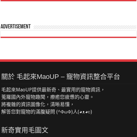
Advertisement
關於 毛起來MaoUP – 寵物資訊整合平台
毛起來MaoUP提供最新奇、最實用的寵物資訊，
蒐羅國內外寵物趣聞，療癒您疲憊的心靈。
將複雜的資訊圖像化，清晰易懂，
解答您對寵物的滿腹疑問 (^ΦωΦ)人(◕ᴥ◕ʋ)
新奇實用毛圖文