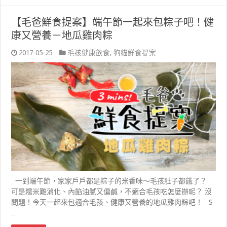
【毛爸鮮食提案】端午節一起來包粽子吧！健
康又營養－地瓜雞肉粽
2017-05-25
毛孩健康飲食
,
狗貓鮮食提案
一到端午節，家家戶戶都是粽子的米香味～毛孩肚子都餓了？
可是糯米難消化、內餡油膩又偏鹹，不適合毛孩吃怎麼辦呢？ 沒
問題！今天一起來包適合毛孩、健康又營養的地瓜雞肉粽吧！ S
…