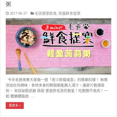
粥
2017-06-27
毛孩健康飲食
,
狗貓鮮食提案
今天毛爸來教大家做一道「老少胖瘦咸宜」的簡單料理！ 無需
添加任何調味，食材本身的鮮甜都能鎖入湯汁，讓麥片飽滿吸
附。 本回祕密武器 蒟蒻 更是胖毛孩的救星！吃飽飽不長肉！一
起 戰勝體脂肪 …
看更多 »