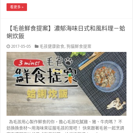
看更多 »
【毛爸鮮食提案】濃郁海味日式和風料理－蛤
蜊炊飯
2017-05-05
毛孩健康飲食
,
狗貓鮮食提案
為毛孩用心製作鮮食的你，擔心毛孩吃膩雞、豬、牛肉嗎？ 不
妨換換食材～用海味來征服毛孩的胃吧！ 快來跟著毛爸一起烹調