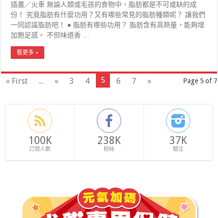
插畫／火車 無論人類或毛孩的食物中，脂肪都是不可或缺的成
份！ 究竟脂肪有什麼功用？又有哪些常見的脂肪種類呢？ 讓我們
一同認識脂肪吧！ ● 脂肪有哪些功用？ 脂肪含有高熱量，能夠增
加飽足感。 不但味道香 …
看更多 »
5
« First
...
«
3
4
6
7
»
Page 5 of 7
100K
238K
37K
訂閱人數
粉絲
關注