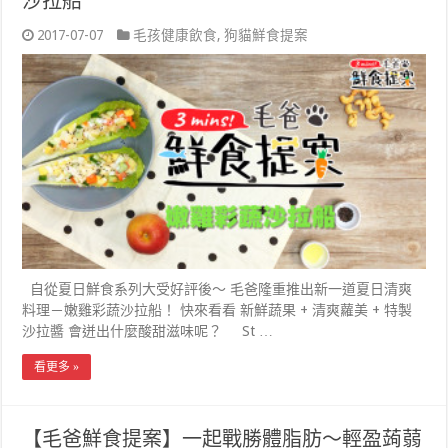
沙拉船
2017-07-07
毛孩健康飲食
,
狗貓鮮食提案
自從夏日鮮食系列大受好評後～ 毛爸隆重推出新一道夏日清爽
料理－嫩雞彩蔬沙拉船！ 快來看看 新鮮蔬果 + 清爽蘿美 + 特製
沙拉醬 會迸出什麼酸甜滋味呢？ St …
看更多 »
【毛爸鮮食提案】一起戰勝體脂肪～輕盈蒟蒻