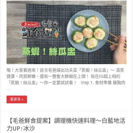
喝！大家看過來！這次毛爸端出功夫菜「蒸蝦！絲瓜盅」～ 清蒸
健康、肉質鮮嫩、還有一整隻大鮮蝦在上頭！ 貼在IG超上相的
「蒸蝦！絲瓜盅」～你一定要試試看！ Step 1. 食材準備 雞胸肉
…
看更多 »
【毛爸鮮食提案】調理機快速料理～白藍地活
力UP↑冰沙