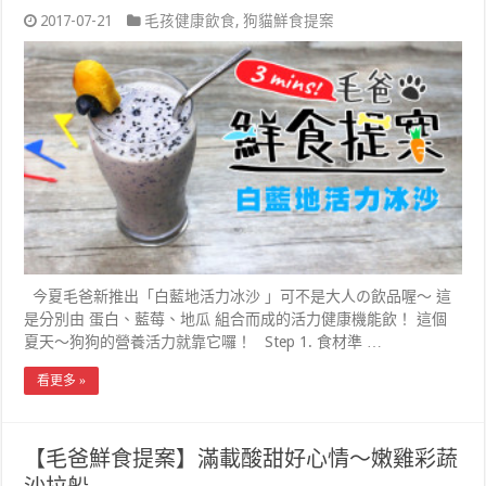
2017-07-21
毛孩健康飲食
,
狗貓鮮食提案
今夏毛爸新推出「白藍地活力冰沙 」可不是大人の飲品喔～ 這
是分別由 蛋白、藍莓、地瓜 組合而成的活力健康機能飲！ 這個
夏天～狗狗的營養活力就靠它囉！ Step 1. 食材準 …
看更多 »
【毛爸鮮食提案】滿載酸甜好心情～嫩雞彩蔬