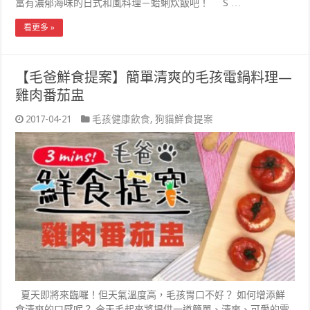
富有濃郁海味的日式和風料理－蛤蜊炊飯吧！ S …
看更多 »
【毛爸鮮食提案】簡單清爽的毛孩電鍋料理—
雞肉番茄盅
2017-04-21
毛孩健康飲食
,
狗貓鮮食提案
夏天即將來臨囉！但天氣溫度高，毛孩胃口不好？ 如何增添鮮
食清爽的口感呢？ 今天毛起來將提供一道簡單、清爽、可愛的電