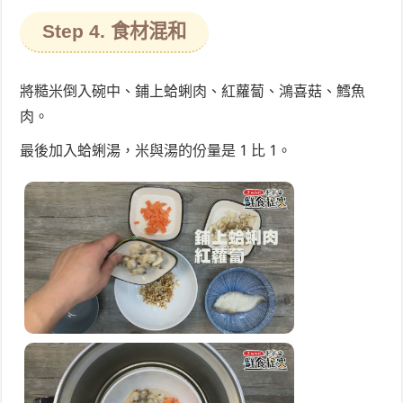
Step 4. 食材混和
將糙米倒入碗中、鋪上蛤蜊肉、紅蘿蔔、鴻喜菇、鱈魚
肉。
最後加入蛤蜊湯，米與湯的份量是 1 比 1。