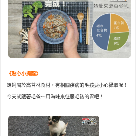
《貼心小提醒》
蛤蜊屬於高普林食材，有相關疾病的毛孩要小心攝取喔！
今天就跟著毛爸～用海味來征服毛孩的胃吧！