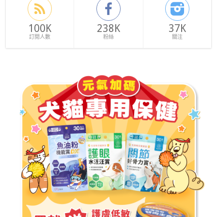
100K
238K
37K
訂閱人數
粉絲
關注