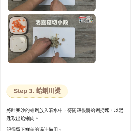
Step 3. 蛤蜊川燙
將吐完沙的蛤蜊放入滾水中，待開殼後將蛤蜊撈起，以湯
匙取出蛤蜊肉。
記得留下鮮美的湯汁備用。