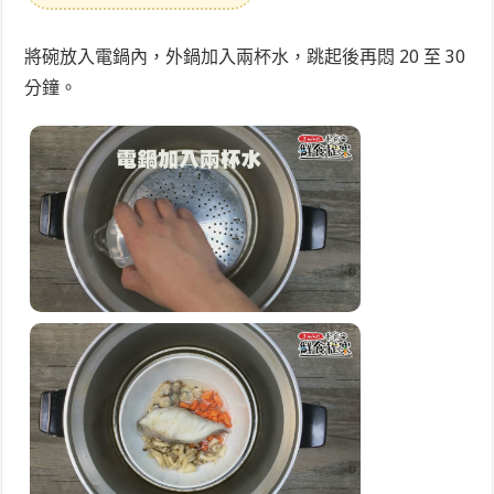
將碗放入電鍋內，外鍋加入兩杯水，跳起後再悶 20 至 30
分鐘。