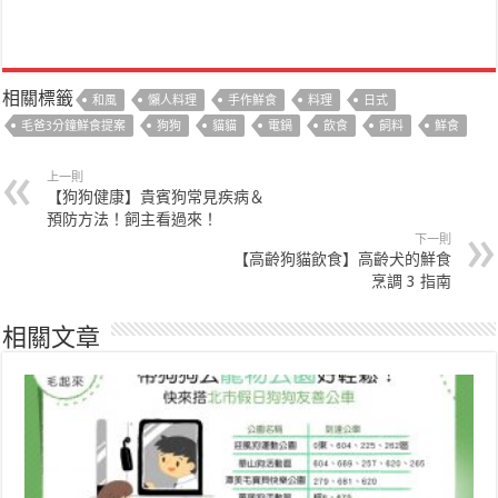
相關標籤
和風
懶人料理
手作鮮食
料理
日式
毛爸3分鐘鮮食提案
狗狗
貓貓
電鍋
飲食
飼料
鮮食
上一則
【狗狗健康】貴賓狗常見疾病＆
預防方法！飼主看過來！
下一則
【高齡狗貓飲食】高齡犬的鮮食
烹調 3 指南
相關文章