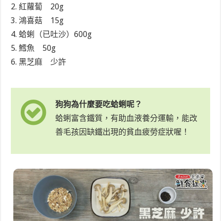
2. 紅蘿蔔 20g
3. 鴻喜菇 15g
4. 蛤蜊（已吐沙）600g
5. 鱈魚 50g
6. 黑芝麻 少許
狗狗為什麼要吃蛤蜊呢？
蛤蜊富含鐵質，有助血液養分運輸，能
改
善毛孩因缺鐵出現的貧血疲勞症狀喔！