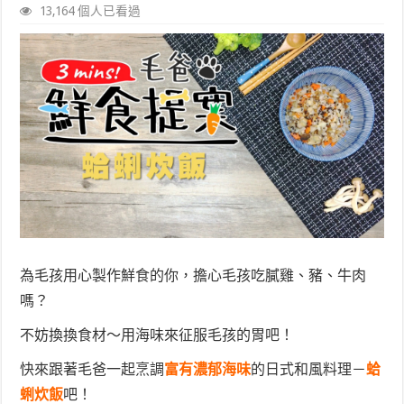
13,164 個人已看過
為毛孩用心製作鮮食的你，擔心毛孩吃膩雞、豬、牛肉
嗎？
不妨換換食材～用海味來征服毛孩的胃吧！
快來跟著毛爸一起烹調
富有濃郁海味
的日式和風料理－
蛤
蜊炊飯
吧！