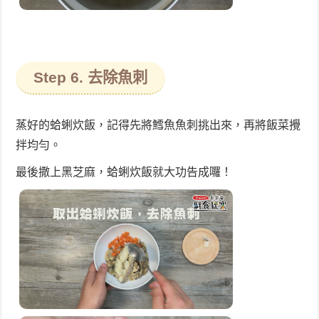
Step 6. 去除魚刺
蒸好的蛤蜊炊飯，記得先將鱈魚魚刺挑出來，再將飯菜攪
拌均勻。
最後撒上黑芝麻，蛤蜊炊飯就大功告成囉！