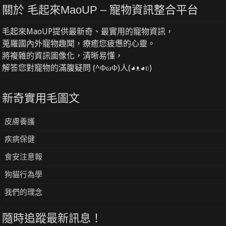
關於 毛起來MaoUP – 寵物資訊整合平台
毛起來MaoUP提供最新奇、最實用的寵物資訊，
蒐羅國內外寵物趣聞，療癒您疲憊的心靈。
將複雜的資訊圖像化，清晰易懂，
解答您對寵物的滿腹疑問 (^ΦωΦ)人(◕ᴥ◕ʋ)
新奇實用毛圖文
皮膚養護
疾病保健
食安注意報
狗貓行為學
我們的理念
隨時追蹤最新訊息！