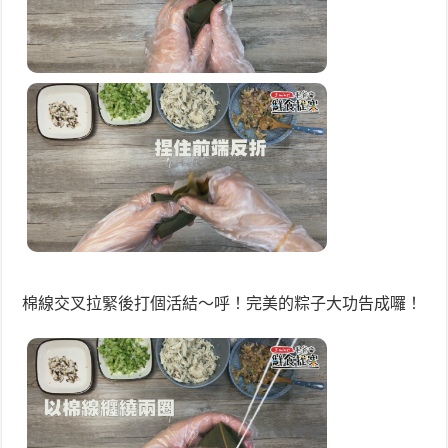
棉線交叉拉緊後打個活結～呼！完美的粽子大功告成囉！