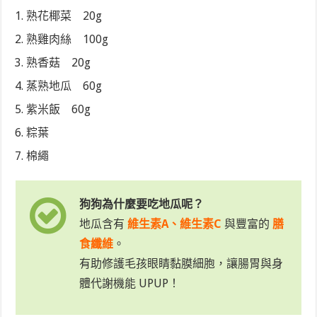
熟花椰菜 20g
熟雞肉絲 100g
熟香菇 20g
蒸熟地瓜 60g
紫米飯 60g
粽葉
棉繩
狗狗為什麼要吃地瓜呢？
地瓜含有
維生素A、維生素C
與豐富的
膳
食纖維
。
有助修護毛孩
眼睛黏膜細胞，讓腸胃與身
體代謝機能 U
PUP！