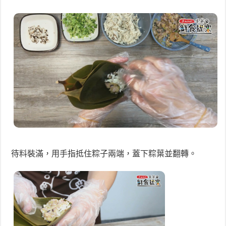
待料裝滿，用手指抵住粽子兩端，蓋下粽葉並翻轉。