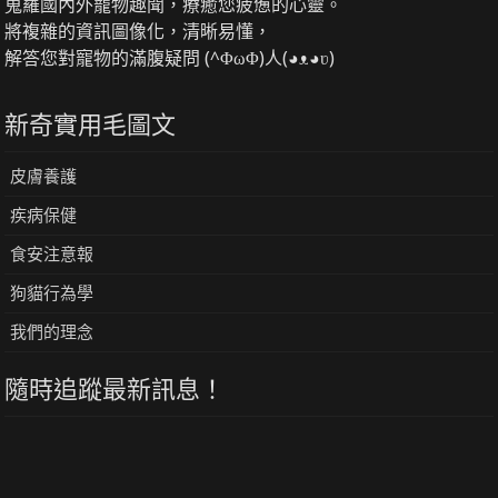
蒐羅國內外寵物趣聞，療癒您疲憊的心靈。
將複雜的資訊圖像化，清晰易懂，
解答您對寵物的滿腹疑問 (^ΦωΦ)人(◕ᴥ◕ʋ)
新奇實用毛圖文
皮膚養護
疾病保健
食安注意報
狗貓行為學
我們的理念
隨時追蹤最新訊息！