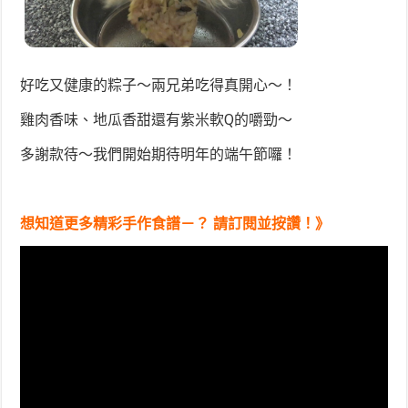
好吃又健康的粽子～兩兄弟吃得真開心～！
雞肉香味、地瓜香甜還有紫米軟Q的嚼勁～
多謝款待～我們開始期待明年的端午節囉！
想知道更多精彩手作食譜－？ 請訂閱並按讚！》