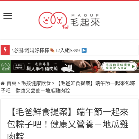
\必囤/阿姆好棒棒
\獨家/原肉嫩鮮食
12入組$399
任選買6送3
首頁
>
毛孩健康飲食
>
【毛爸鮮食提案】端午節一起來包粽
子吧！健康又營養－地瓜雞肉粽
【毛爸鮮食提案】端午節一起來
包粽子吧！健康又營養－地瓜雞
肉粽