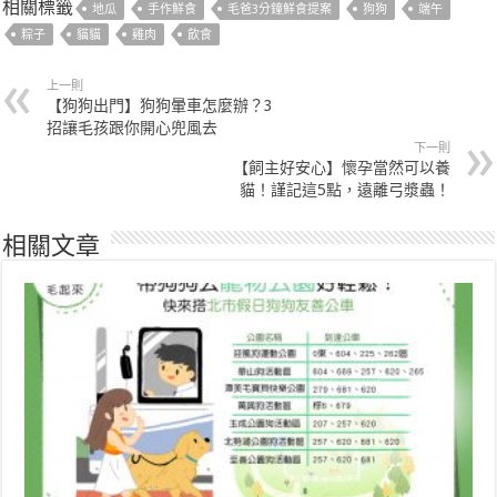
相關標籤
地瓜
手作鮮食
毛爸3分鐘鮮食提案
狗狗
端午
粽子
貓貓
雞肉
飲食
上一則
【狗狗出門】狗狗暈車怎麼辦？3
招讓毛孩跟你開心兜風去
下一則
【飼主好安心】懷孕當然可以養
貓！謹記這5點，遠離弓漿蟲！
相關文章