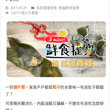
2017-05-25
毛孩健康飲食
,
狗貓鮮食提案
14,315 個人已看過
一到
端午節
，家家戶戶都是
粽子
的米香味～毛孩肚子都餓
了？
可是糯米難消化、內餡油膩又偏鹹，不適合毛孩吃怎麼辦