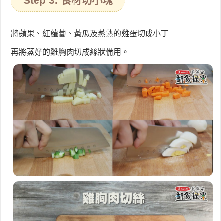
Step 3. 食材切小塊
將蘋果、紅蘿蔔、黃瓜及蒸熟的雞蛋切成小丁
再將蒸好的雞胸肉切成絲狀備用。