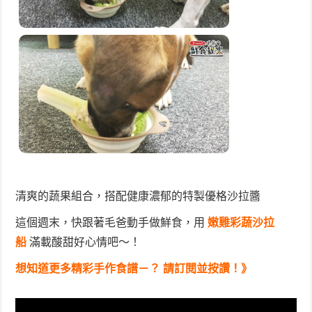
清爽的蔬果組合，搭配健康濃郁的特製優格沙拉醬
這個週末，快跟著毛爸動手做鮮食，用
嫩雞彩蔬沙拉
船
滿載酸甜好心情吧～！
想知道更多精彩手作食譜－？ 請訂閱並按讚！》