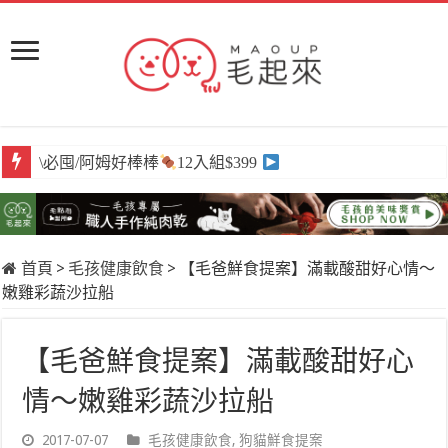
\必囤/阿姆好棒棒
\獨家/原肉嫩鮮食
12入組$399
任選買6送3
首頁
>
毛孩健康飲食
>
【毛爸鮮食提案】滿載酸甜好心情～
嫩雞彩蔬沙拉船
【毛爸鮮食提案】滿載酸甜好心
情～嫩雞彩蔬沙拉船
2017-07-07
毛孩健康飲食
,
狗貓鮮食提案