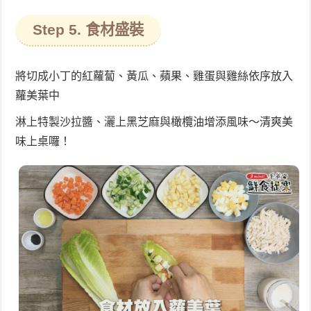
Step 5. 食材盛裝
將切成小丁的紅蘿蔔、黃瓜、蘋果、雞蛋與雞絲依序放入
蘿美葉中
淋上特製沙拉醬、灑上黑芝麻與橄欖油增添風味～清爽美
味上桌囉！