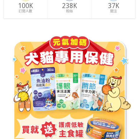
100K
238K
37K
訂閱人數
粉絲
關注