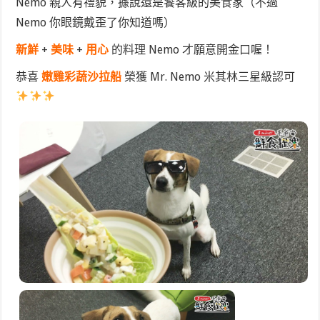
Nemo 親人有禮貌，據說還是饕客級的美食家（不過
Nemo 你眼鏡戴歪了你知道嗎）
新鮮
+
美味
+
用心
的料理 Nemo 才願意開金口喔！
恭喜
嫩雞彩蔬沙拉船
榮獲 Mr. Nemo 米其林三星級認可