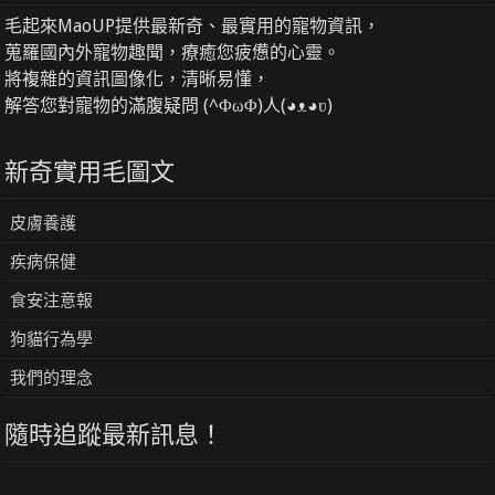
毛起來MaoUP提供最新奇、最實用的寵物資訊，
蒐羅國內外寵物趣聞，療癒您疲憊的心靈。
將複雜的資訊圖像化，清晰易懂，
解答您對寵物的滿腹疑問 (^ΦωΦ)人(◕ᴥ◕ʋ)
新奇實用毛圖文
皮膚養護
疾病保健
食安注意報
狗貓行為學
我們的理念
隨時追蹤最新訊息！