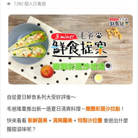
7,582 個人已看過
自從夏日鮮食系列大受好評後～
毛爸隆重推出新一道夏日清爽料理－
嫩雞彩蔬沙拉船
！
快來看看
新鮮蔬果
+
清爽蘿美
+
特製沙拉醬
會迸出什麼
酸甜滋味呢？