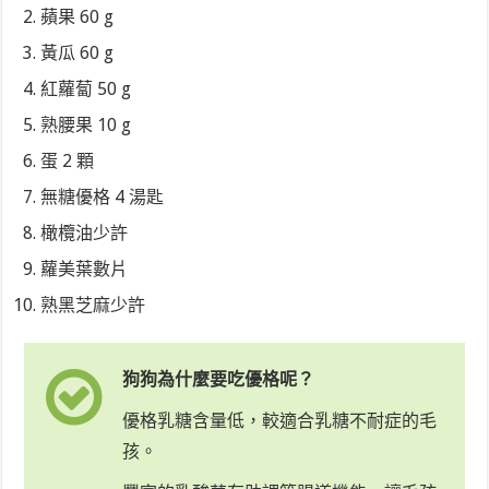
蘋果 60 g
黃瓜 60 g
紅蘿蔔 50 g
熟腰果 10 g
蛋 2 顆
無糖優格 4 湯匙
橄欖油少許
蘿美葉數片
熟黑芝麻少許
狗狗為什麼要吃優格呢？
優格乳糖含量低，較適合乳糖不耐症的毛
孩。