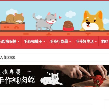
毛疾病保健
毛孩知識王
毛孩行為學
毛孩好生活
飼料
2入組$399