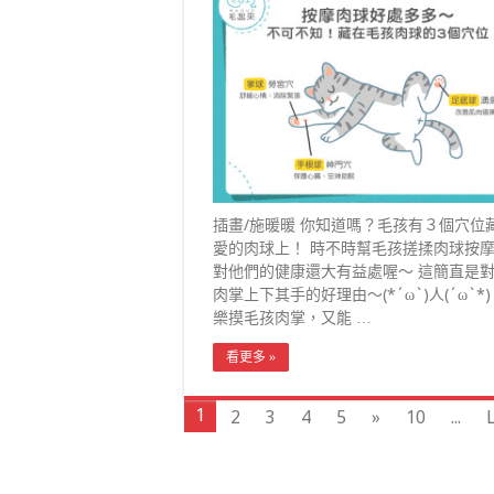
插畫/施暖暖 你知道嗎？毛孩有３個穴位
愛的肉球上！ 時不時幫毛孩搓揉肉球按
對他們的健康還大有益處喔～ 這簡直是
肉掌上下其手的好理由～(*´ω`)人(´ω`*)
樂摸毛孩肉掌，又能 …
看更多 »
1
2
3
4
5
»
10
...
L