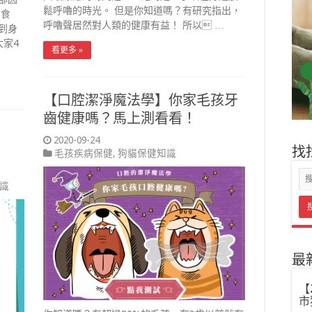
鬆呼嚕的時光。 但是你知道嗎？有研究指出，
費食
呼嚕聲居然對人類的健康有益！ 所以 …
到身
大家4
看更多 »
【口腔潔淨魔法學】你家毛孩牙
齒健康嗎？馬上測看看！
2020-09-24
！
找
毛孩疾病保健
,
狗貓保健知識
識
最
【
市