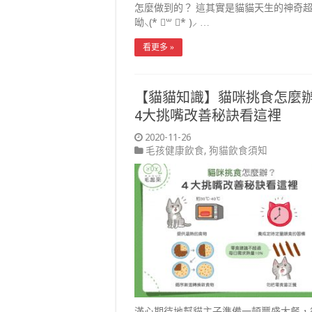
怎麼做到的？ 這其實是貓貓天生的神奇
呦⸜(* ॑꒳ ॑* )⸝ …
看更多 »
【貓貓知識】貓咪挑食怎麼
4大挑嘴改善秘訣看這裡
2020-11-26
毛孩健康飲食
,
狗貓飲食須知
滿心期待地幫貓主子準備一頓豐盛大餐，