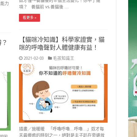
奴才懂～養貓後的８個生活變化！你中了幾
超能力
項？ 養貓前 vs.養貓後 …
看更多 »
【貓咪冷知識】科學家證實，貓
辦？
咪的呼嚕聲對人體健康有益！
2021-02-03
毛孩知識王
插畫／施暖暖 「呼嚕呼嚕…呼嚕…」奴才每
天最療癒的時刻之一，絕對是主子趴在旁邊放
卻因