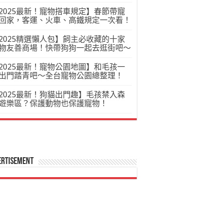
2025最新！寵物搭車規定】春節帶寵
回家，客運、火車、高鐵規定一次看！
2025精選懶人包】飼主必收藏的十家
物友善商場！快帶狗狗一起去逛街吧～
2025最新！寵物公園地圖】和毛孩一
出門踏青吧～全台寵物公園總整理！
2025最新！狗貓出門趣】毛孩禁入森
遊樂區？保護動物也保護寵物！
ertisement