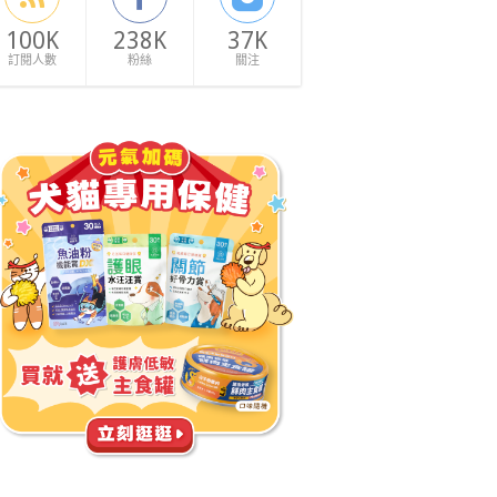
100K
238K
37K
訂閱人數
粉絲
關注