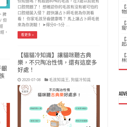
你知道嗎？有超過80%的毛孩，在3歲以前就有
【
口腔問題了！ 想確認你的毛孩有沒有被可怕的
物
口腔細菌入侵？ 趕快讓占卜師毛爸為你測看
、脾
看！ 你家毛孩牙齒健康嗎？ 馬上讓占卜師毛爸
ﾉ 但
【
來為你測驗！ ➤得分0~5分 …
經
寵
月經，
看更多 »
【
起
【貓貓冷知識】讓貓咪聽古典
【
林
樂，不只陶冶性情，還有這麼多
牙齦
好處！
族
2020-07-08
毛孩知識王
,
狗貓冷知識
Adv