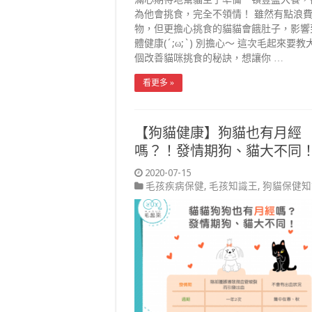
為他會挑食，完全不領情！ 雖然有點浪
物，但更擔心挑食的貓貓會餓肚子，影響
體健康(´;ω;`) 別擔心～ 這次毛起來要教
個改善貓咪挑食的秘訣，想讓你 …
看更多 »
【狗貓健康】狗貓也有月經
嗎？！發情期狗、貓大不同
2020-07-15
毛孩疾病保健
,
毛孩知識王
,
狗貓保健知