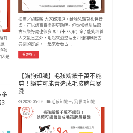
插畫／施暖暖 大家都知道，給胎兒聽莫札特音
樂，可以讓寶寶變得更聰明~ 但你知道貓貓聽
古典樂好處也很多嗎！(́◉◞౪◟◉‵) 除了能夠培養
經有
人文氣息之外，毛起來還整理出四種貓咪聽古
腔感
典樂的好處，一起來看看古 …
毛孩
看更多 »
主因是
 …
【貓狗知識】毛孩鬍鬚千萬不能
剪！誤剪可能會造成毛孩脾氣暴
躁
多多
3
2020-05-29
毛孩知識王
,
狗貓冷知識