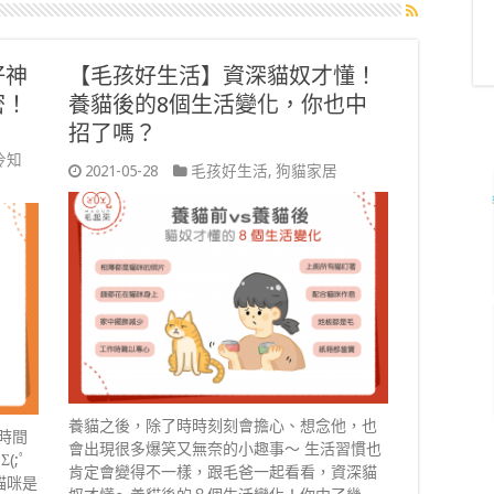
好神
【毛孩好生活】資深貓奴才懂！
密！
養貓後的8個生活變化，你也中
招了嗎？
冷知
2021-05-28
毛孩好生活
,
狗貓家居
養貓之後，除了時時刻刻會擔心、想念他，也
時間
會出現很多爆笑又無奈的小趣事～ 生活習慣也
;ﾟ
肯定會變得不一樣，跟毛爸一起看看，資深貓
貓咪是