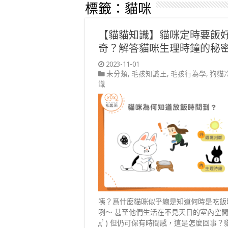
標籤：
貓咪
【貓貓知識】貓咪定時要飯
奇？解答貓咪生理時鐘的秘
2023-11-01
未分類
,
毛孩知識王
,
毛孩行為學
,
狗貓
識
咦？爲什麼貓咪似乎總是知道何時是吃飯
咧～ 甚至他們生活在不見天日的室內空間Σ(
дﾟ) 但仍可保有時間感，這是怎麼回事？