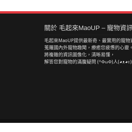
關於 毛起來MaoUP – 寵物
毛起來MaoUP提供最新奇、最實用的寵物
蒐羅國內外寵物趣聞，療癒您疲憊的心靈
將複雜的資訊圖像化，清晰易懂，
解答您對寵物的滿腹疑問 (^ΦωΦ)人(◕ᴥ◕ʋ)
© Copyright 2026, 莫奧數位股份有限公司. All Right