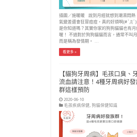
插圖／施暖暖 說到月經就想到潮濕悶熱
氣變差還會狂冒痘痘，真的好煩啊(#`Д´)
是你知道嗎？其實你家的狗狗貓貓也有月
喔！ 不過對於狗狗貓貓而言，通常不叫
而是稱為發情期。 …
看更多 »
【貓狗牙周病】毛孩口臭、
流血請注意！4種牙周病好發
群這樣預防
2020-06-10
毛孩疾病保健
,
狗貓保健知識