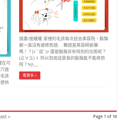
插畫/施暖暖 家裡的毛孩每次送去美容院，鬍鬚
都一直沒有被修剪過… 難道是美容師偷懶
嗎！？(ﾒ ﾟ皿ﾟ)ﾒ 還是鬍鬚另有特別的功用呢？
(≧∀≦)ゞ 所以到底這麼長的鬍鬚能不能修剪
藏在可
阿？٩(ŏ﹏ …
摩穴道
對毛孩
看更多 »
 想快
ast »
Page 1 of 16