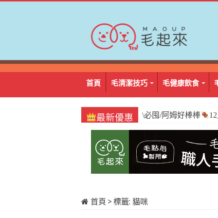
首頁
毛清潔技巧
毛健康飲食
\必囤/阿姆好棒棒
1
最新優惠
首頁
>
標籤:
貓咪