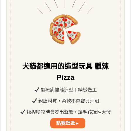
犬貓都適用的造型玩具 臘辣
Pizza
超療癒披薩造型＋精緻做工
親膚材質，柔軟不傷寶貝牙齦
揉捏啃咬時會發出聲響，讓毛孩玩性大發
點我逛逛►