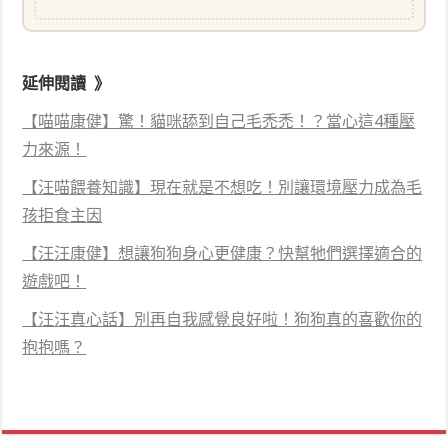
延伸閱讀 》
【喵喵康健】驚！貓咪舔到自己毛禿禿！？當心這4種壓
力來源！
【汪喵餵養知識】現在就是不想吃！別讓環境壓力成為毛
孩拒食主因
【汪汪康健】想讓狗狗身心更健康？快幫牠們選擇適合的
遊戲吧！
【汪汪真心話】別再自我感覺良好啦！狗狗真的喜歡你的
抱抱嗎？