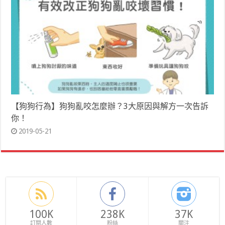
【狗狗行為】狗狗亂咬怎麼辦？3大原因與解方一次告訴
你！
2019-05-21
100K
238K
37K
訂閱人數
粉絲
關注