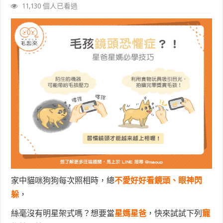
11,130 個人已看過
家中貓咪狗狗每次照相時，總
不愛好好看鏡頭、眼神閃
躲
，
絲毫沒有明星架式嗎？想要當
星媽星爸
，快來試試下列
寵