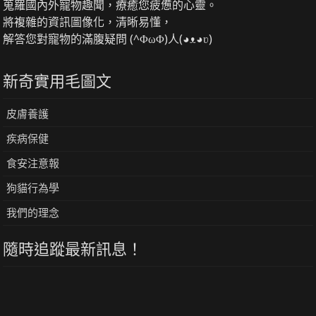
蒐羅國內外寵物趣聞，療癒您疲憊的心靈。
將複雜的資訊圖像化，清晰易懂，
解答您對寵物的滿腹疑問 (^ΦωΦ)人(◕ᴥ◕ʋ)
新奇實用毛圖文
皮膚養護
疾病保健
食安注意報
狗貓行為學
我們的理念
隨時追蹤最新訊息！