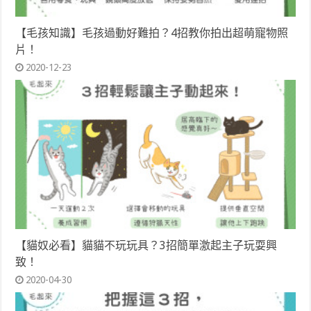
【毛孩知識】毛孩過動好難拍？4招教你拍出超萌寵物照
片！
2020-12-23
【貓奴必看】貓貓不玩玩具？3招簡單激起主子玩耍興
致！
2020-04-30