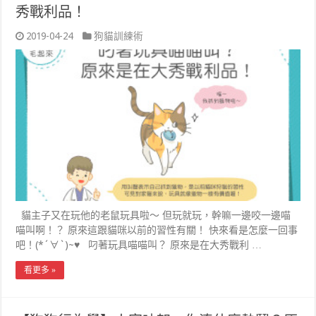
秀戰利品！
2019-04-24
狗貓訓練術
貓主子又在玩他的老鼠玩具啦～ 但玩就玩，幹嘛一邊咬一邊喵
喵叫啊！？ 原來這跟貓咪以前的習性有關！ 快來看是怎麼一回事
吧！(*´∀`)~♥ 叼著玩具喵喵叫？ 原來是在大秀戰利 …
看更多 »