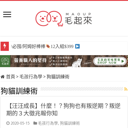
\必囤/阿姆好棒棒
12入組$399
首頁
>
毛孩行為學
>
狗貓訓練術
狗貓訓練術
【汪汪成長】什麼！？狗狗也有叛逆期？叛逆
期的３大徵兆報你知
2020-05-15
毛孩行為學
,
狗貓訓練術