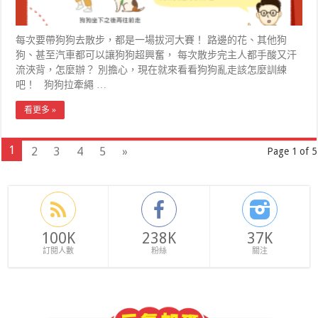
每次要帶狗狗去散步，都是一場拔河大賽！ 路邊的花、其他狗
狗、甚至汽車都可以讓狗狗超興奮， 每次散步完主人都手酸又汗
流浹背，怎麼辦？ 別擔心，現在就來看看狗狗亂走該怎麼訓練
吧！ 狗狗拉牽繩 …
看更多 »
1
2
3
4
5
»
Page 1 of 5
100K
238K
37K
訂閱人數
粉絲
關注