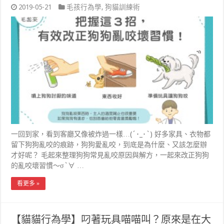
2019-05-21
毛孩行為學
,
狗貓訓練術
一回到家，看到客廳又像被炸過一樣…(´･_･`) 好多家具、衣物都
留下狗狗亂咬的痕跡，狗狗愛亂咬，到底是為什麼、又該怎麼辦
才好呢？ 毛起來整理狗狗常見亂咬原因與解方，一起來改正狗狗
的亂咬壞習慣～σ`∀ …
看更多 »
【貓貓行為學】叼著玩具喵喵叫？原來是在大