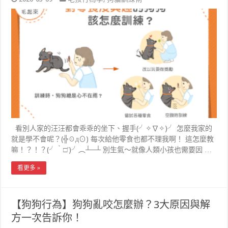
看別人家的汪汪都會乖乖的坐下、握手(╯✧∇✧)╯ 怎麼我家的
就是學不會呢？(╬☉д⊙) 每次給他零食也都不理我啊！ 這怎麼教
嘛！？！？(╯‵□′)╯︵┴─┴ 別生氣～就像人類小孩也需要因 …
看更多 »
【狗狗行為】狗狗亂咬怎麼辦？3大原因與解
方一次告訴你！