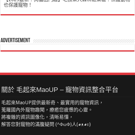
也保護寵物！
Advertisement
關於 毛起來MaoUP – 寵物資訊整合平台
毛起來MaoUP提供最新奇、最實用的寵物資訊，
蒐羅國內外寵物趣聞，療癒您疲憊的心靈。
將複雜的資訊圖像化，清晰易懂，
解答您對寵物的滿腹疑問 (^ΦωΦ)人(◕ᴥ◕ʋ)