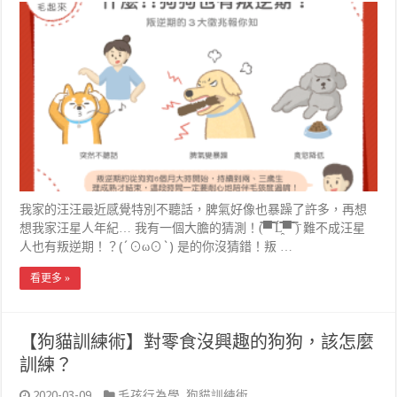
我家的汪汪最近感覺特別不聽話，脾氣好像也暴躁了許多，再想
想我家汪星人年紀… 我有一個大膽的猜測！(̿▀̿ ̿Ĺ̯̿̿▀̿ ̿)̄ 難不成汪星
人也有叛逆期！？(´⊙ω⊙`) 是的你沒猜錯！叛 …
看更多 »
【狗貓訓練術】對零食沒興趣的狗狗，該怎麼
訓練？
2020-03-09
毛孩行為學
,
狗貓訓練術