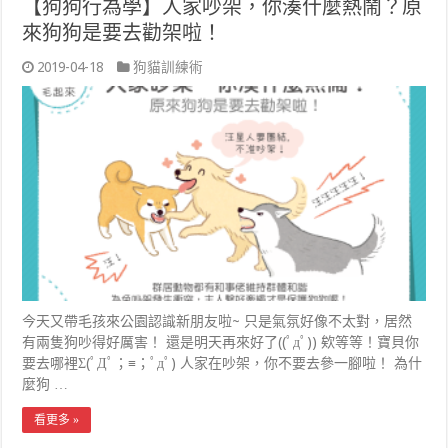
【狗狗行為學】人家吵架，你湊什麼熱鬧？原
來狗狗是要去勸架啦！
2019-04-18
狗貓訓練術
今天又帶毛孩來公園認識新朋友啦~ 只是氣氛好像不太對，居然
有兩隻狗吵得好厲害！ 還是明天再來好了((ﾟдﾟ)) 欸等等！寶貝你
要去哪裡Σ(ﾟДﾟ；≡；ﾟдﾟ) 人家在吵架，你不要去參一腳啦！ 為什
麼狗 …
看更多 »