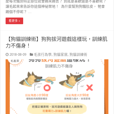
麼每次騷到特定部位就會踢來踢去？ 到底是喜歡還是不喜歡呢？
讓毛起來來告訴你這個神祕禁地！ 為什麼幫狗狗騷肚皮， 牠會
踢個不停呢？ …
看更多 »
【狗貓訓練術】狗狗拔河遊戲這樣玩，訓練肌
力不傷身！
2018-08-09
毛孩行為學
,
狗貓家居
,
狗貓訓練術