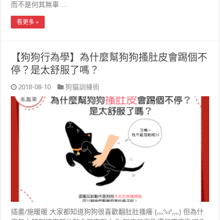
而不是何其無辜 …
看更多 »
【狗狗行為學】為什麼幫狗狗搔肚皮會踢個不
停？是太舒服了嗎？
2018-08-10
狗貓訓練術
插畫/施暖暖 大家都知道狗狗很喜歡翻肚肚搔癢 (灬ºωº灬) 但為什