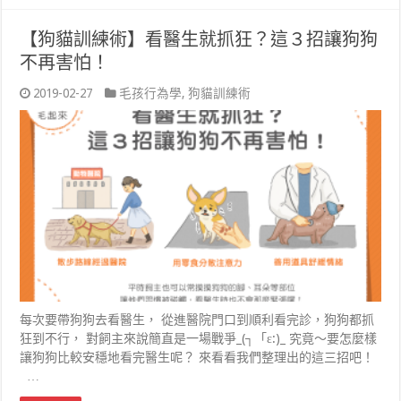
【狗貓訓練術】看醫生就抓狂？這３招讓狗狗
不再害怕！
2019-02-27
毛孩行為學
,
狗貓訓練術
每次要帶狗狗去看醫生， 從進醫院門口到順利看完診，狗狗都抓
狂到不行， 對飼主來說簡直是一場戰爭_(┐「ε:)_ 究竟～要怎麼樣
讓狗狗比較安穩地看完醫生呢？ 來看看我們整理出的這三招吧！
…