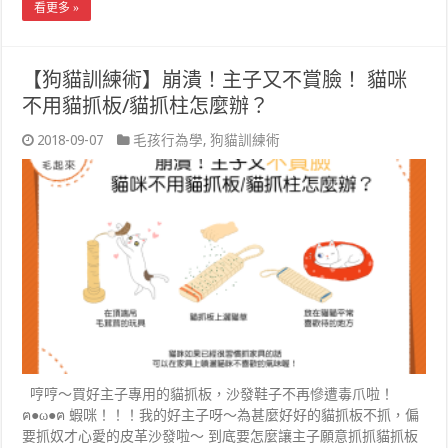
看更多 »
【狗貓訓練術】崩潰！主子又不賞臉！ 貓咪
不用貓抓板/貓抓柱怎麼辦？
2018-09-07
毛孩行為學
,
狗貓訓練術
哼哼～買好主子專用的貓抓板，沙發鞋子不再慘遭毒爪啦！
ฅ●ω●ฅ 蝦咪！！！我的好主子呀～為甚麼好好的貓抓板不抓，偏
要抓奴才心愛的皮革沙發啦～ 到底要怎麼讓主子願意抓抓貓抓板