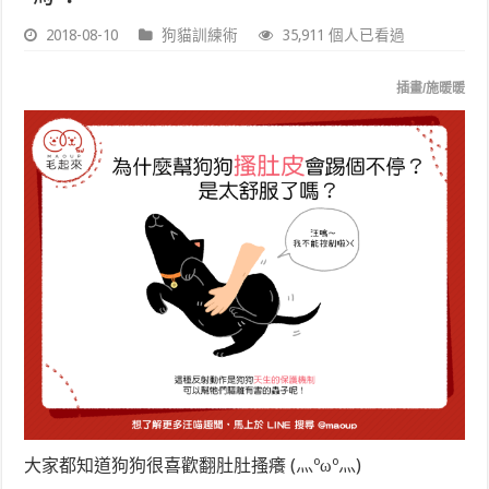
2018-08-10
狗貓訓練術
35,911 個人已看過
插畫/施暖暖
大家都知道狗狗很喜歡翻肚肚搔癢 (灬ºωº灬)