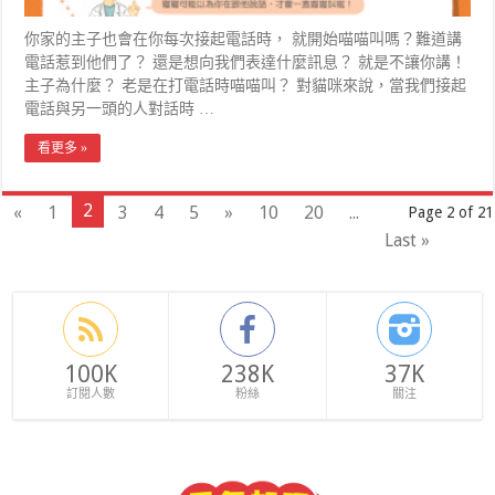
你家的主子也會在你每次接起電話時， 就開始喵喵叫嗎？難道講
電話惹到他們了？ 還是想向我們表達什麼訊息？ 就是不讓你講！
主子為什麼？ 老是在打電話時喵喵叫？ 對貓咪來說，當我們接起
電話與另一頭的人對話時 …
看更多 »
2
«
1
3
4
5
»
10
20
...
Page 2 of 21
Last »
100K
238K
37K
訂閱人數
粉絲
關注