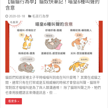
【貓貓行為學】貓奴快筆記！喵皇6種叫聲的
含意
2020-03-18
毛孩行為學
貓奴們知道家裡主子平時喵喵叫到底在叫什麼嗎？ 其實在成貓之
間，通常只有在打架或是互相威嚇的時候才會發出叫聲，貓咪平
常對奴才喵喵叫是為了與人類溝通唷！ 除了貓咪叫聲之外，牠們
也會用肢體語言來傳達訊息，但 …
看更多 »