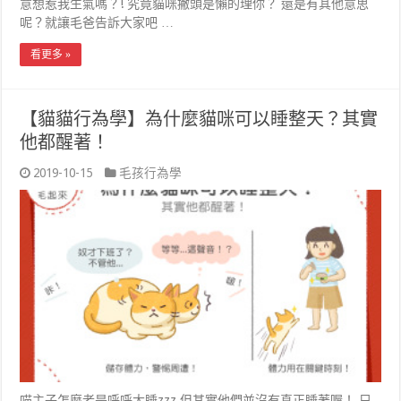
意想惹我生氣嗎？! 究竟貓咪撇頭是懶的理你？ 還是有其他意思
呢？就讓毛爸告訴大家吧 …
看更多 »
【貓貓行為學】為什麼貓咪可以睡整天？其實
他都醒著！
2019-10-15
毛孩行為學
喵主子怎麼老是呼呼大睡zzz 但其實他們並沒有真正睡著喔！ 只