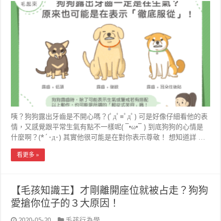
咦？狗狗露出牙齒是不開心嗎？(ﾟдﾟ≡ﾟдﾟ) 可是好像仔細看他的表
情，又感覺跟平常生氣有點不一樣呢( ¯•ω•¯ ) 到底狗狗的心情是
什麼啊？(*´･д･) 其實他很可能是在對你表示尊敬！ 想知道詳 …
看更多 »
【毛孩知識王】才剛離開座位就被占走？狗狗
愛搶你位子的３大原因！
2020-05-20
毛孩行為學