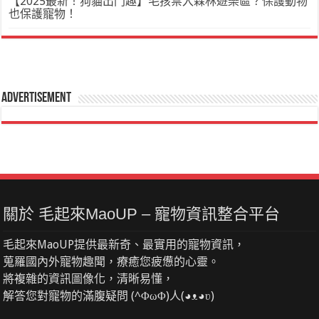
【2025最新！狗貓出門趣】毛孩禁入森林遊樂區？保護動物
也保護寵物！
Advertisement
關於 毛起來MaoUP – 寵物資訊整合平台
毛起來MaoUP提供最新奇、最實用的寵物資訊，
蒐羅國內外寵物趣聞，療癒您疲憊的心靈。
將複雜的資訊圖像化，清晰易懂，
解答您對寵物的滿腹疑問 (^ΦωΦ)人(◕ᴥ◕ʋ)