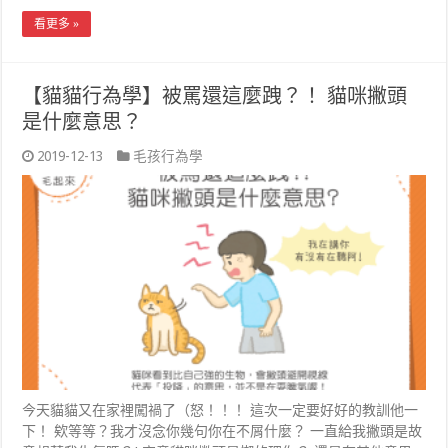
看更多 »
【貓貓行為學】被罵還這麼跩？！ 貓咪撇頭
是什麼意思？
2019-12-13
毛孩行為學
今天貓貓又在家裡闖禍了（怒！！！ 這次一定要好好的教訓他一
下！ 欸等等？我才沒念你幾句你在不屑什麼？ 一直給我撇頭是故