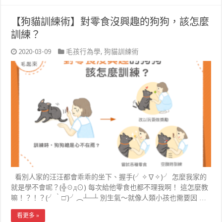
【狗貓訓練術】對零食沒興趣的狗狗，該怎麼
訓練？
2020-03-09
毛孩行為學
,
狗貓訓練術
看別人家的汪汪都會乖乖的坐下、握手(╯✧∇✧)╯ 怎麼我家的
就是學不會呢？(╬☉д⊙) 每次給他零食也都不理我啊！ 這怎麼教
嘛！？！？(╯‵□′)╯︵┴─┴ 別生氣～就像人類小孩也需要因 …
看更多 »