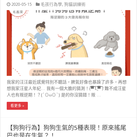
2020-05-15
毛孩行為學
,
狗貓訓練術
我家的汪汪最近感覺特別不聽話，脾氣好像也暴躁了許多，再想
想我家汪星人年紀… 我有一個大膽的猜測！(̿▀̿ ̿Ĺ̯̿̿▀̿ ̿)̄ 難不成汪星
人也有叛逆期！？(´⊙ω⊙`) 是的你沒猜錯！叛 …
看更多 »
【狗狗行為】狗狗生氣的5種表現！原來搖尾
巴也是在生氣？！