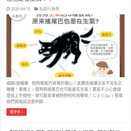
2020-04-15
毛孩行為學
插圖/施暖暖 狗狗搖尾巴就等於開心？其實這個講法並不完全正
確喔！事實上，當狗狗搖尾巴也可能是在生氣！要是不小心會錯
意就上手摸他，很可能就會被狗狗咬咬攻擊呢！⊂彡☆))д`) 那麼
我們到底該怎麼判斷 …
看更多 »