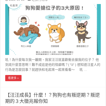
吼！為什麼每次我一離開，我家汪汪就喜歡衝去搶我的位子？ 他
到底什麼意思啊！難不成這是他的怪癖嗎？( ºΔº ) 想知道汪星人的
行為是怎麼回事？就趕快和毛起來一起來看看～ 吼 …
看更多 »
【汪汪成長】什麼！？狗狗也有叛逆期？叛逆
期的３大徵兆報你知