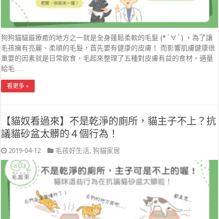
狗狗貓貓最療癒的地方之一就是全身蓬鬆柔軟的毛髮 (*´∀`) ，為了讓
毛孩擁有亮麗、柔順的毛髮，首先要有健康的皮膚！ 而影響肌膚健康很
重要的因素就是日常飲食，毛起來整理了五種對皮膚有益的食材，適量
給毛 …
看更多 »
【貓奴看過來】不是乾淨的廁所，貓主子不上？抗
議貓砂盆太髒的４個行為！
2019-04-12
毛孩好生活
,
狗貓家居