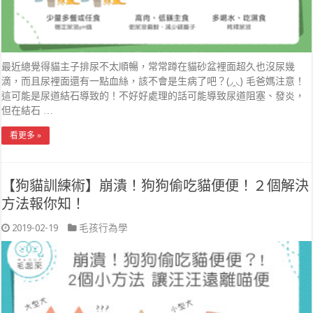
最近總覺得貓主子排尿不太順暢，常常蹲在貓砂盆裡面超久也沒尿幾
滴，而且尿裡面還有一點血絲，該不會是生病了吧？(◞‸◟) 毛爸媽注意！
這可能是尿道結石導致的！不好好處理的話可能導致尿道阻塞、發炎，
但在結石 …
看更多 »
【狗貓訓練術】崩潰！狗狗偷吃貓便便！２個解決
方法報你知！
2019-02-19
毛孩行為學