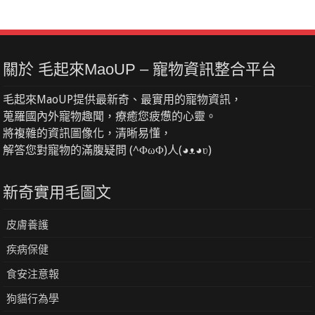
關於 毛起來MaoUP – 寵物資訊整合平台
毛起來MaoUP提供最新奇、最實用的寵物資訊，
蒐羅國內外寵物趣聞，療癒您疲憊的心靈。
將複雜的資訊圖像化，清晰易懂，
解答您對寵物的滿腹疑問 (^ΦωΦ)人(◕ᴥ◕ʋ)
新奇實用毛圖文
皮膚養護
疾病保健
食安注意報
狗貓行為學