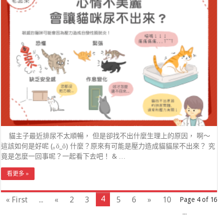
貓主子最近排尿不太順暢， 但是卻找不出什麼生理上的原因， 啊～
這該如何是好呢 (｡ŏ_ŏ) 什麼？原來有可能是壓力造成貓貓尿不出來？ 究
竟是怎麼一回事呢？一起看下去吧！ & …
看更多 »
4
« First
...
«
2
3
5
6
»
10
Page 4 of 16
...