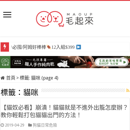
\必囤/阿姆好棒棒
12入組$399
首頁
>
標籤:
貓咪
(page 4)
標籤：
貓咪
【貓奴必看】崩潰！貓貓就是不進外出籠怎麼辦？
教你輕鬆打包貓貓出門的方法！
2019-04-29
狗貓日常危險