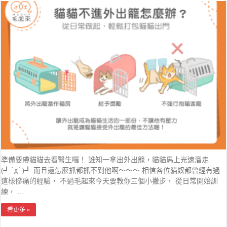
準備要帶貓貓去看醫生囉！ 誰知一拿出外出籠，貓貓馬上光速溜走
(┛`д´)┛ 而且還怎麼抓都抓不到他啊～～～ 相信各位貓奴都曾經有過
這樣慘痛的經驗， 不過毛起來今天要教你三個小撇步， 從日常開始訓
練， …
看更多 »