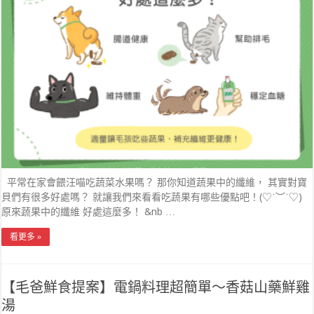
平常在家會餵汪喵吃蔬菜水果嗎？ 那你知道蔬果中的纖維， 其實對寶
貝們有很多好處嗎？ 就讓我們來看看吃蔬果有哪些優點吧！(♡˙︶˙♡)
原來蔬果中的纖維 好處這麼多！ &nb …
看更多 »
【毛爸鮮食提案】電鍋料理超簡單～香菇山藥鮮雞
湯