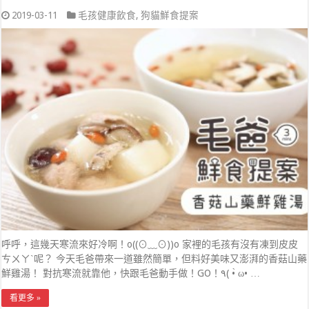
2019-03-11
毛孩健康飲食
,
狗貓鮮食提案
呼呼，這幾天寒流來好冷啊！o((⊙﹏⊙))o 家裡的毛孩有沒有凍到皮皮
ㄘㄨㄚˋ呢？ 今天毛爸帶來一道雖然簡單，但料好美味又澎湃的香菇山藥
鮮雞湯！ 對抗寒流就靠他，快跟毛爸動手做！GO！٩( • ̀ω• …
看更多 »