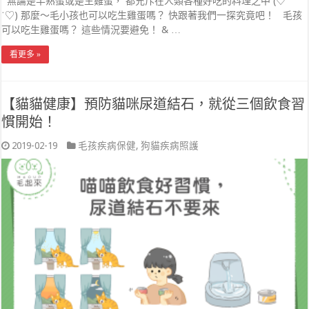
無論是半熟蛋或是生雞蛋， 都充斥在人類各種好吃的料理之中 (♡˙︶
˙♡) 那麼～毛小孩也可以吃生雞蛋嗎？ 快跟著我們一探究竟吧！ 毛孩
可以吃生雞蛋嗎？ 這些情況要避免！ & …
看更多 »
【貓貓健康】預防貓咪尿道結石，就從三個飲食習
慣開始！
2019-02-19
毛孩疾病保健
,
狗貓疾病照護