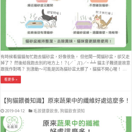
有時候看貓貓匆忙跑去貓砂盆，好像很急， 但他聞一聞貓砂盆，卻又走
掉了？ 然後給我跑去別的地方上！？(／‵Д′)／~ ╧╧ 貓主子難道是故意
跟我作對嗎？ 別激動～可能是因為貓砂盆太髒了，貓貓不開心喔！ …
看更多 »
【狗貓餵養知識】原來蔬果中的纖維好處這麼多！
2019-04-12
毛孩健康飲食
,
狗貓飲食須知