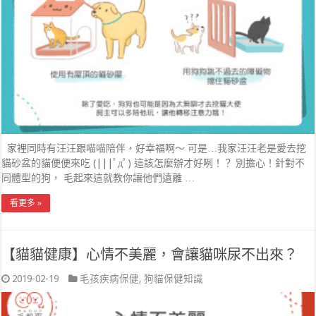
家裡同時有汪汪跟喵喵陪伴，好幸福啊～ 可是…我家汪汪老是愛去挖
貓砂盆的貓便便來吃 (|||ﾟдﾟ) 這該怎麼辦才好咧！？ 別擔心！針對不
同體型的狗， 毛起來這就教你讓他們遠離 …
看更多 »
【貓貓健康】心情不美麗，會讓貓咪尿不出來？
2019-02-19
毛孩疾病保健
,
狗貓保健知識