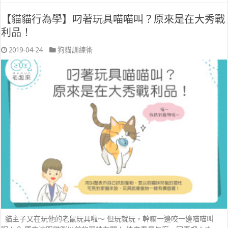
【貓貓行為學】叼著玩具喵喵叫？原來是在大秀戰
利品！
2019-04-24
狗貓訓練術
貓主子又在玩他的老鼠玩具啦～ 但玩就玩，幹嘛一邊咬一邊喵喵叫