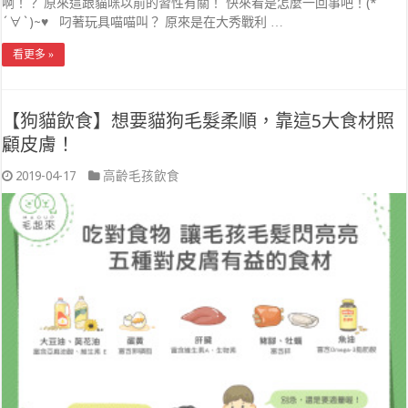
啊！？ 原來這跟貓咪以前的習性有關！ 快來看是怎麼一回事吧！(*
´∀`)~♥ 叼著玩具喵喵叫？ 原來是在大秀戰利 …
看更多 »
【狗貓飲食】想要貓狗毛髮柔順，靠這5大食材照
顧皮膚！
2019-04-17
高齡毛孩飲食