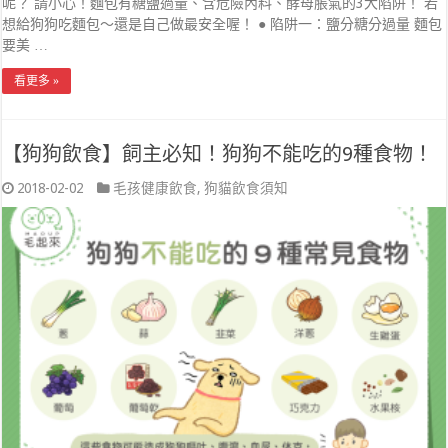
呢？ 請小心！麵包有糖鹽過量、含危險內料、酵母脹氣的3大陷阱！ 若
想給狗狗吃麵包～還是自己做最安全喔！ ● 陷阱一：鹽分糖分過量 麵包
要美 …
看更多 »
【狗狗飲食】飼主必知！狗狗不能吃的9種食物！
2018-02-02
毛孩健康飲食
,
狗貓飲食須知