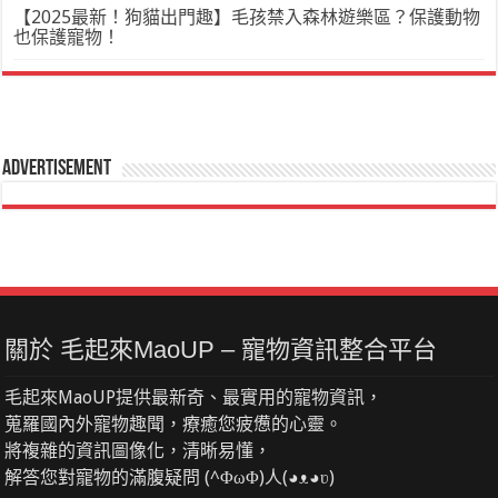
【2025最新！狗貓出門趣】毛孩禁入森林遊樂區？保護動物
也保護寵物！
Advertisement
關於 毛起來MaoUP – 寵物資訊整合平台
毛起來MaoUP提供最新奇、最實用的寵物資訊，
蒐羅國內外寵物趣聞，療癒您疲憊的心靈。
將複雜的資訊圖像化，清晰易懂，
解答您對寵物的滿腹疑問 (^ΦωΦ)人(◕ᴥ◕ʋ)