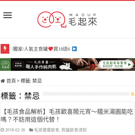
\獨家/人氣主食罐
買18送6
首頁
>
標籤:
禁忌
標籤：
禁忌
【毛孩食品解析】毛孩歡喜鬧元宵～糯米湯圓能吃
嗎？不妨用這個代替！
2018-02-26
毛孩健康飲食
,
狗貓飲食須知