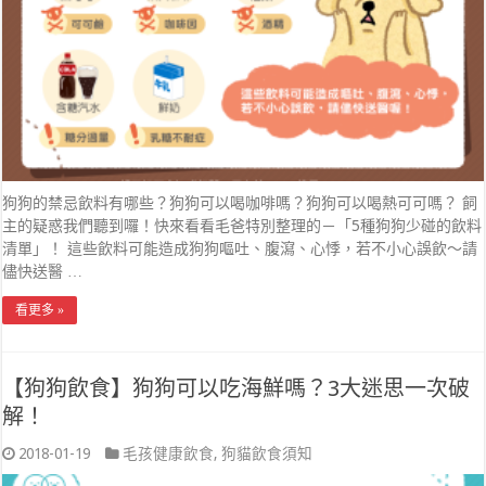
狗狗的禁忌飲料有哪些？狗狗可以喝咖啡嗎？狗狗可以喝熱可可嗎？ 飼
主的疑惑我們聽到囉！快來看看毛爸特別整理的－「5種狗狗少碰的飲料
清單」！ 這些飲料可能造成狗狗嘔吐、腹瀉、心悸，若不小心誤飲～請
儘快送醫 …
看更多 »
【狗狗飲食】狗狗可以吃海鮮嗎？3大迷思一次破
解！
2018-01-19
毛孩健康飲食
,
狗貓飲食須知