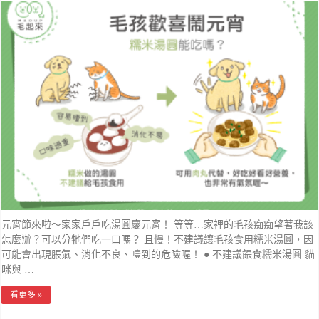
元宵節來啦～家家戶戶吃湯圓慶元宵！ 等等…家裡的毛孩痴痴望著我該
怎麼辦？可以分牠們吃一口嗎？ 且慢！不建議讓毛孩食用糯米湯圓，因
可能會出現脹氣、消化不良、噎到的危險喔！ ● 不建議餵食糯米湯圓 貓
咪與 …
看更多 »