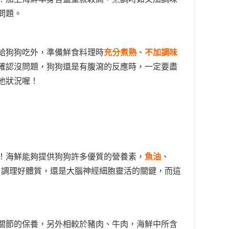
問題。
給狗狗吃外，準備鮮食料理時
充分煮熟
、
不加調味
確認沒問題，狗狗還是有腹瀉的反應時，一定要盡
他狀況喔！
！海鮮能夠提供狗狗許多優質的營養素，
魚油
、
、調理好體質，還是大腦神經細胞靈活的關鍵，而這
關節的保養，另外相較於
豬肉、牛肉，海鮮中所含