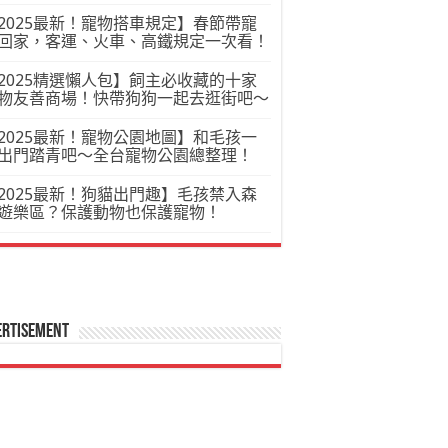
2025最新！寵物搭車規定】春節帶寵
回家，客運、火車、高鐵規定一次看！
2025精選懶人包】飼主必收藏的十家
物友善商場！快帶狗狗一起去逛街吧～
2025最新！寵物公園地圖】和毛孩一
出門踏青吧～全台寵物公園總整理！
2025最新！狗貓出門趣】毛孩禁入森
遊樂區？保護動物也保護寵物！
ertisement