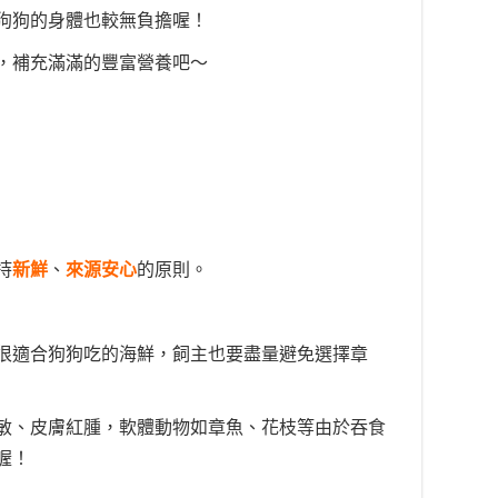
狗狗的身體也較無負擔喔！
，補充滿滿的豐富營養吧～
持
新鮮
、
來源安心
的原則。
很適合狗狗吃的海鮮，飼主也要盡量避免選擇章
敏、皮膚紅腫，軟體動物如章魚、花枝等由於吞食
喔！