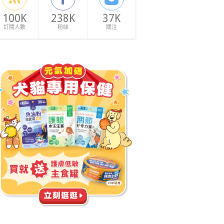
100K
238K
37K
訂閱人數
粉絲
關注