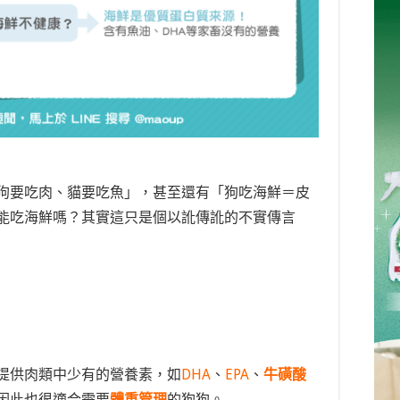
狗要吃肉、貓要吃魚」，甚至還有「狗吃海鮮＝皮
能吃海鮮嗎？其實這只是個以訛傳訛的不實傳言
提供肉類中少有的營養素，如
DHA
、
EPA
、
牛磺酸
因此也很適合需要
體重管理
的狗狗
。