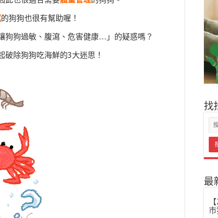
感
的狗狗也很有幫助喔
！
讓狗狗過敏、腹瀉、危害健康…」的疑惑嗎？
起破除狗狗吃海鮮的3大迷思！
找
最
【
市