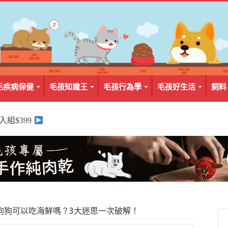
毛疾病保健
毛孩知識王
毛孩行為學
毛孩好生活
飼料
2入組$399
狗狗可以吃海鮮嗎？3大迷思一次破解！