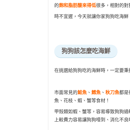
的
飽和脂肪酸來得低
很多，相對的對
時不宜遲，今天就讓你家狗狗吃海鮮
狗狗該怎麼吃海鮮
在挑選給狗狗吃的海鮮時
，一定要秉
市面常見的
鮭魚
、
鱈魚
、
秋刀魚
都是
魚、花枝、蝦、蟹等食材！
甲殼類如蝦、蟹等，容易導致狗狗過
上較費力容易讓狗狗噎到、消化不良