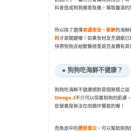
料會造成狗狗腸胃負擔，導致腹瀉的
所以除了選擇
來源安全、新鮮
的海鮮
料
才是關鍵喔！如果食材及烹調都已
快帶狗狗去給獸醫檢查是否身體有其
● 狗狗吃海鮮不健康？
狗狗吃海鮮不健康絕對是個無稽之談
Omega-3
不只可以保養狗狗的肌膚
些營養是無法在肉類中獲取的喔！
而魚皮中的
膠原蛋白
，可以幫助狗狗