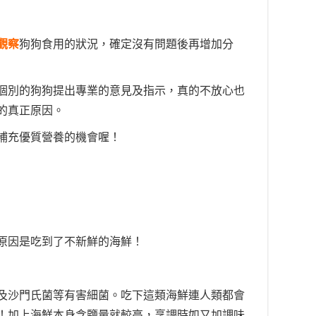
觀察
狗狗食用的
狀況，確定沒有問題後再增加分
個別的狗狗提出專業的意見及指示
，真的不放心也
的真正原因。
補充優質營養的機會喔！
原因是吃到了不新鮮的海鮮！
及沙門氏菌等有害細菌。吃下這類海鮮連人類都會
！加上海鮮本身含鹽量就較高，烹調時如又加調味