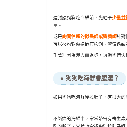
建議餵狗狗吃海鮮前，先給予
少量並
量。
或是
詢問信賴的獸醫師或營養師
針對
可以替狗狗做過敏原檢測，釐清過敏
千萬別因為迷思而退步，讓狗狗錯失
● 狗狗吃海鮮會腹瀉？
如果狗狗吃海鮮後拉肚子，有很大的
不新鮮的海鮮中，常常帶會有寄生蟲
跑廁所了，當然也會讓狗狗拉肚子呀