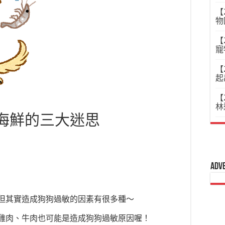
【
物
【
寵
【
起
【
林
海鮮的三大迷思
Adv
但其實造成狗狗
過敏的因素有
很多種～
雞肉、牛肉也可能是造成狗狗過敏原因喔！