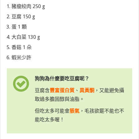
豬瘦絞肉 250 g
豆腐 150 g
蛋 1 顆
大白菜 130 g
香菇 1 朵
蝦米少許
狗狗為什麼要吃豆腐呢？
豆腐含
豐富蛋白質
、
異黃酮
，又能避免攝
取過多膽固醇與油脂。
但吃太多可能會
脹氣
，毛孩欲罷不能也不
能吃太多喔！