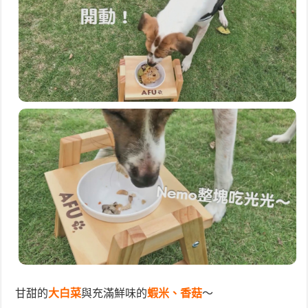
甘甜的
大白菜
與充滿鮮味的
蝦米、香菇
～