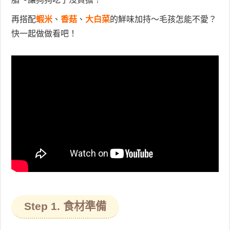
再搭配
蝦米
、
香菇
、
大白菜
的鮮味加持～毛孩怎能不愛？
快一起做做看吧！
Step 1. 食材準備