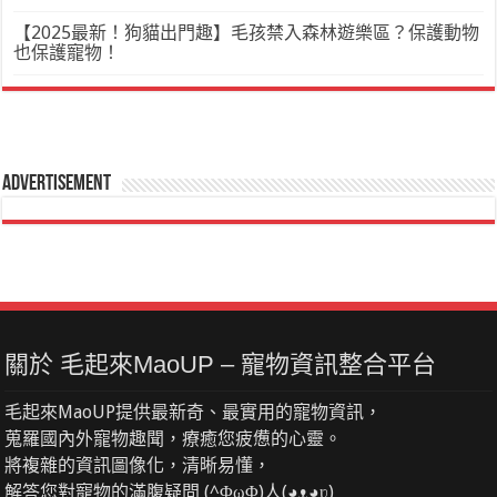
【2025最新！狗貓出門趣】毛孩禁入森林遊樂區？保護動物
也保護寵物！
Advertisement
關於 毛起來MaoUP – 寵物資訊整合平台
毛起來MaoUP提供最新奇、最實用的寵物資訊，
蒐羅國內外寵物趣聞，療癒您疲憊的心靈。
將複雜的資訊圖像化，清晰易懂，
解答您對寵物的滿腹疑問 (^ΦωΦ)人(◕ᴥ◕ʋ)