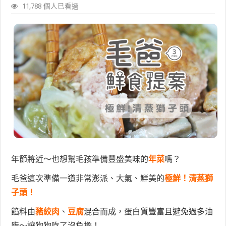
11,788 個人已看過
年節將近～也想幫毛孩準備豐盛美味的
年菜
嗎？
毛爸這次準備一道非常澎派、大氣、鮮美的
極鮮！清蒸獅
子頭！
餡料由
豬絞肉
、
豆腐
混合而成，蛋白質豐富且避免過多油
脂～讓狗狗吃了沒負擔！