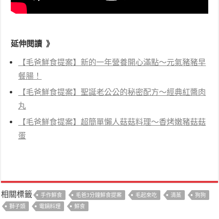
延伸閱讀 》
【毛爸鮮食提案】新的一年營養開心滿點～元氣豬豬早
餐腸！
【毛爸鮮食提案】聖誕老公公的秘密配方～經典紅醬肉
丸
【毛爸鮮食提案】超簡單懶人菇菇料理～香烤嫩豬菇菇
蛋
相關標籤
手作鮮食
毛爸3分鐘鮮食提案
毛起來吃
清蒸
狗狗
獅子頭
電鍋料理
鮮食