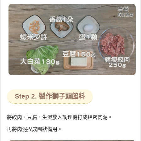
Step 2. 製作獅子頭餡料
將絞肉、豆腐、生蛋放入調理機打成綿密肉泥。
再將肉泥捏成團狀備用。