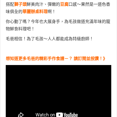
搭配
獅子頭
鮮美肉汁、彈嫩的
豆腐
口感～果然是一道色香
味俱全的
華麗辦桌料理
啊！
你心動了嗎？今年也大展身手，為毛孩做道充滿年味的寵
物鮮食料理吧！
毛爸相信！為了毛孩～人人都能成為特級廚師！
想知道更多毛爸的精彩手作食譜－？ 請訂閱並按讚！》