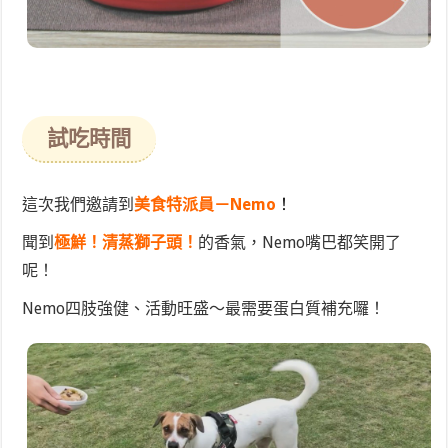
試吃時間
這次我們邀請到
美食特派員－Nemo
！
聞到
極鮮！清蒸獅子頭！
的香氣，Nemo嘴巴都笑開了
呢！
Nemo四肢強健、活動旺盛～最需要蛋白質補充囉！