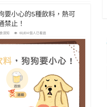
狗要小心的5種飲料，熱可
通禁止！
食須知
60,834 個人已看過