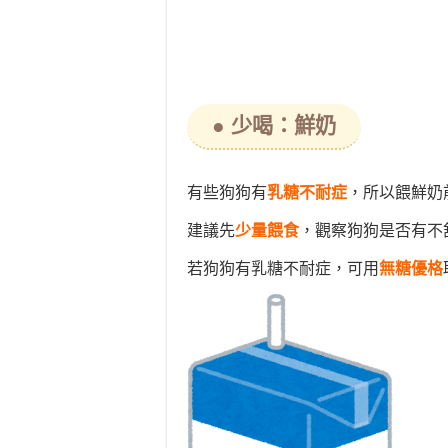
● 少喝：鮮奶
有些狗狗有
乳糖不耐症
，所以餵鮮奶
建議先
少量餵食
，觀察狗狗是否有不
若狗狗有乳糖不耐症，可用
無糖優格