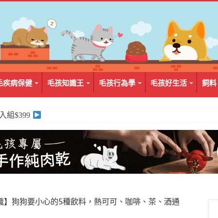
毛疾病保健
毛孩知識王
毛孩行為學
毛孩好生活
飼料
2入組$399
識】狗狗要小心的5種飲料，熱可可、咖啡、茶、酒通