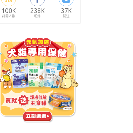
100K
238K
37K
訂閱人數
粉絲
關注