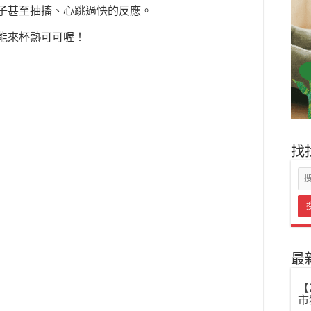
子甚至抽搐、心跳過快的反應。
能來杯熱可可喔！
找
最
【
市