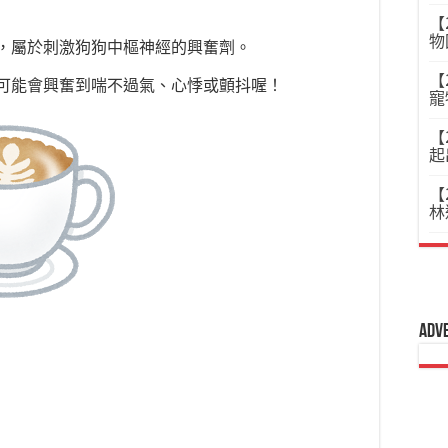
【
物
，屬於刺激狗狗中樞神經的興奮劑。
【
可能會興奮到喘不過氣、心悸或顫抖喔！
寵
【
起
【
林
Adv