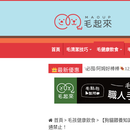
首頁
毛清潔技巧
毛健康飲食
\必囤/阿姆好棒棒
1
最新優惠
首頁
>
毛孩健康飲食
>
【狗貓餵養知
通禁止！