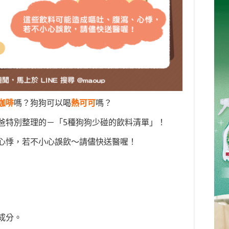
咖啡
嗎？狗狗可以喝
熱可可
嗎？
爸特別整理的－「5種狗狗少碰的飲料清單」！
心悸，若不小心誤飲～請儘快送醫喔！
成分。