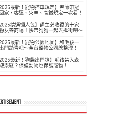
2025最新！寵物搭車規定】春節帶寵
回家，客運、火車、高鐵規定一次看！
2025精選懶人包】飼主必收藏的十家
物友善商場！快帶狗狗一起去逛街吧～
2025最新！寵物公園地圖】和毛孩一
出門踏青吧～全台寵物公園總整理！
2025最新！狗貓出門趣】毛孩禁入森
遊樂區？保護動物也保護寵物！
ertisement