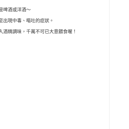
是啤酒或洋酒～
至出現中毒、嘔吐的症狀。
入酒精調味，千萬不可已大意餵食喔！