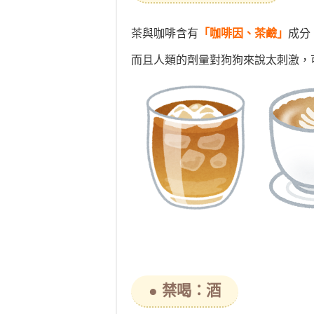
茶與咖啡含有
「咖啡因、茶鹼」
成分
而且人類的劑量對狗狗來說太刺激，
● 禁喝：酒