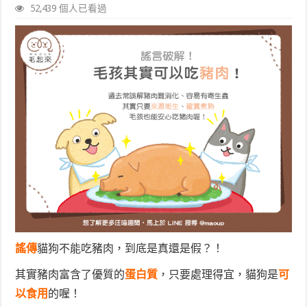
52,439 個人已看過
謠傳
貓狗不能吃豬肉，到底是真還是假？！
其實豬肉富含了優質的
蛋白質
，只要處理得宜，貓狗
是
可
以食用
的喔！