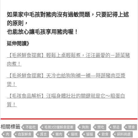
如果家中毛孩對豬肉沒有過敏問題，只要記得上述
的原則，
也能放心讓毛孩享用豬肉喔！
延伸閱讀》
【毛爸鮮食提案】輕鬆上桌輕鬆煮，汪汪最愛的－蔬菜豬
肉煮！
【毛爸鮮食提案】天冷也給狗狗補一補—時蔬豬肉豆漿
煲！
【毛孩食品解析】汪喵身體壯壯的關鍵就是它～粗蛋白
質！
相關標籤
不能吃
毛爸3分鐘鮮食提案
狗狗
禁吃
禁忌
禁食
肉
自製鮮食
謠言
豬肉
貓咪
貓貓
飲食
飼料挑選