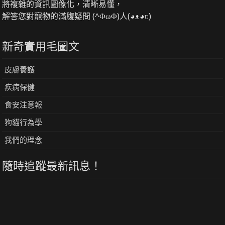
將複雜的資訊圖像化，清晰易懂，
解答您對寵物的滿腹疑問 (^ΦωΦ)人(◕ᴥ◕ʋ)
新奇實用毛圖文
皮膚養護
疾病保健
食安注意報
狗貓行為學
我們的理念
隨時追蹤最新訊息！