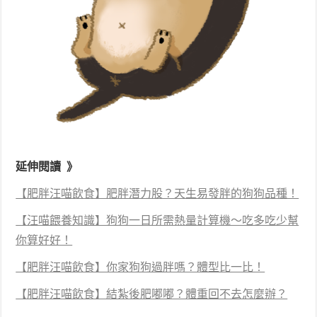
延伸閱讀 》
【肥胖汪喵飲食】肥胖潛力股？天生易發胖的狗狗品種！
【汪喵餵養知識】狗狗一日所需熱量計算機～吃多吃少幫
你算好好！
【肥胖汪喵飲食】你家狗狗過胖嗎？體型比一比！
【肥胖汪喵飲食】結紮後肥嘟嘟？體重回不去怎麼辦？