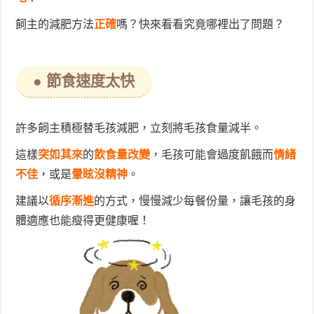
飼主的減肥方法
正確
嗎？快來看看究竟哪裡出了問題？
● 節食速度太快
許多飼主積極替毛孩減肥，立刻將毛孩食量減半。
這樣
突如其來
的
飲食量改變
，毛孩可能會過度飢餓而
情緒
不佳
，或是
暈眩沒精神
。
建議以
循序漸進
的方式，慢慢減少每餐份量，讓毛孩的身
體適應也能瘦得更健康喔！