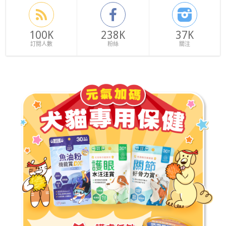
100K
238K
37K
訂閱人數
粉絲
關注