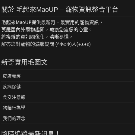
關於 毛起來MaoUP – 寵物資訊整合平台
毛起來MaoUP提供最新奇、最實用的寵物資訊，
蒐羅國內外寵物趣聞，療癒您疲憊的心靈。
將複雜的資訊圖像化，清晰易懂，
解答您對寵物的滿腹疑問 (^ΦωΦ)人(◕ᴥ◕ʋ)
新奇實用毛圖文
皮膚養護
疾病保健
食安注意報
狗貓行為學
我們的理念
隨時追蹤最新訊息！