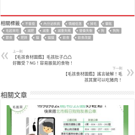
相關標籤
不會瘦
內分泌疾病
情緒低落
掉毛
暈眩
毛起來吃
減肥
減重
減重失敗
營養失衡
狗
狗狗
節食
肥胖
貓
貓貓
飲食
飲食改變
上一則
【毛孩食材圖鑑】毛孩肚子凸凸
好難受？NG！容易脹氣的食物！
下一則
【毛孩食材圖鑑】謠言破解！毛
孩其實可以吃豬肉！
相關文章