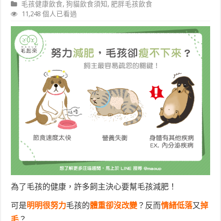
毛孩健康飲食
,
狗貓飲食須知
,
肥胖毛孩飲食
11,248 個人已看過
為了毛孩的健康，許多飼主決心要幫毛孩減肥！
可是
明明很努力
毛孩的
體重卻沒改變
？反而
情緒低落
又
掉
毛
？