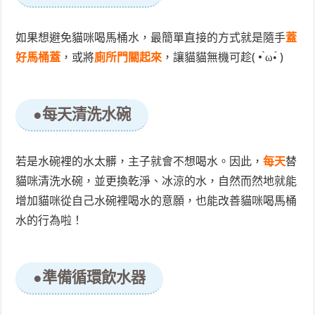
如果想避免貓咪喝馬桶水，最簡單直接的方式就是隨手
蓋
好馬桶蓋
，或將
廁所門關起來
，讓貓貓無機可趁( • ̀ω•́ )
●每天清洗水碗
若是水碗裡的水太髒，主子就會不想喝水。因此，
每天
替
貓咪清洗水碗，並更換乾淨、冰涼的水，自然而然地就能
增加貓咪從自己水碗裡喝水的意願，也能改善貓咪喝馬桶
水的行為啦！
●準備循環飲水器