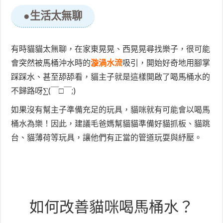
●生活太無聊
有時貓貓太無聊，在家東晃晃、西晃晃尋找樂子，很可能
會突然被馬桶沖水時的
漩渦水流
吸引，開始好奇地用腳掌
踩踩水、甚至舔舔看，貓主子就是這樣開啟了喝馬桶水的
不歸路呀∑(￣□￣;)
如果沒有幫主子準備充足的玩具，貓咪就有可能會以喝馬
桶水為樂！因此，建議毛爸媽幫貓貓準備好貓抓板、貓跳
台、貓薄荷等玩具，讓他們有正當的管道玩耍與紓壓。
如何改善貓咪喝馬桶水？