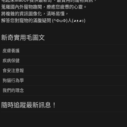
毛起來MaoUP提供最新奇、最實用的寵物資訊，
蒐羅國內外寵物趣聞，療癒您疲憊的心靈。
將複雜的資訊圖像化，清晰易懂，
解答您對寵物的滿腹疑問 (^ΦωΦ)人(◕ᴥ◕ʋ)
新奇實用毛圖文
皮膚養護
疾病保健
食安注意報
狗貓行為學
我們的理念
隨時追蹤最新訊息！