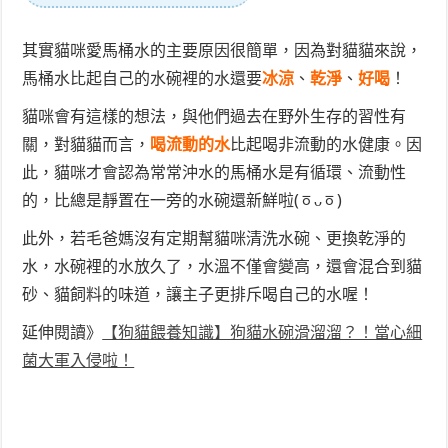
其實貓咪愛馬桶水的主要原因很簡單，因為對貓貓來說，
馬桶水比起自己的水碗裡的水還要
冰涼
、
乾淨
、
好喝
！
貓咪會有這樣的想法，與他們過去在野外生存的習性有
關，對貓貓而言，
喝流動的水
比起喝非流動的水健康。因
此，貓咪才會認為常常沖水的馬桶水是有循環、流動性
的，比總是靜置在一旁的水碗還新鮮啦(ㆆᴗㆆ)
此外，若毛爸媽沒有定期幫貓咪清洗水碗、更換乾淨的
水，水碗裡的水放久了，水溫不僅會變高，還會混合到貓
砂、貓飼料的味道，讓主子更排斥喝自己的水喔！
延伸閱讀》
【狗貓餵養知識】狗貓水碗滑溜溜？！當心細
菌大軍入侵啦！