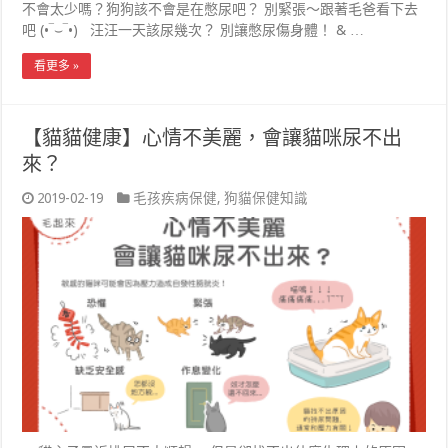
不會太少嗎？狗狗該不會是在憋尿吧？ 別緊張～跟著毛爸看下去
吧 (•‾⌣‾•) 汪汪一天該尿幾次？ 別讓憋尿傷身體！ & …
看更多 »
【貓貓健康】心情不美麗，會讓貓咪尿不出
來？
2019-02-19
毛孩疾病保健
,
狗貓保健知識