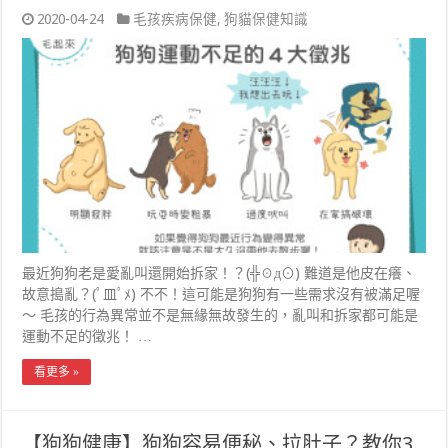
2020-04-24
毛孩疾病保健
,
狗貓保健知識
最近狗狗老是愛亂叫還開始拆家！？(╬☉д⊙) 難道是他皮在癢、
故意搗亂？(ﾟ皿ﾟﾒ) 不不！這可能是狗狗有一些需求沒有被滿足喔
～ 毛孩的行為異常並不是無緣無故發生的，亂叫和拆家都可能是
運動不足的徵兆！ …
看更多 »
【狗狗健康】狗狗容易便秘、拉肚子？教你3