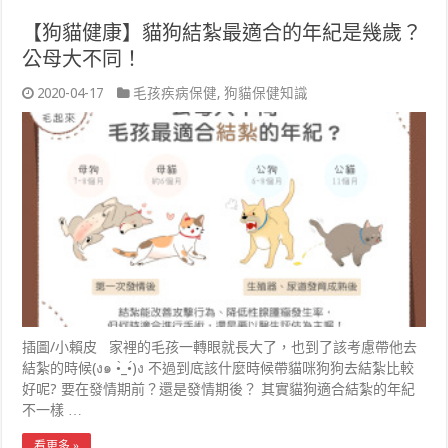
【狗貓健康】貓狗結紮最適合的年紀是幾歲？
公母大不同！
2020-04-17
毛孩疾病保健
,
狗貓保健知識
插圖/小賴皮 家裡的毛孩一轉眼就長大了，也到了該考慮帶他去
結紮的時候(ง๑ •̀_•́)ง 不過到底該什麼時候帶貓咪狗狗去結紮比較
好呢? 要在發情期前？還是發情期後？ 其實貓狗適合結紮的年紀
不一樣 …
看更多 »