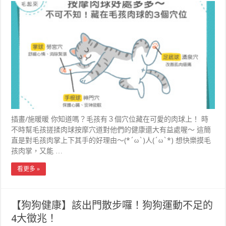
插畫/施暖暖 你知道嗎？毛孩有３個穴位藏在可愛的肉球上！ 時
不時幫毛孩搓揉肉球按摩穴道對他們的健康還大有益處喔～ 這簡
直是對毛孩肉掌上下其手的好理由～(*´ω`)人(´ω`*) 想快樂摸毛
孩肉掌，又能 …
看更多 »
【狗狗健康】該出門散步囉！狗狗運動不足的
4大徵兆！