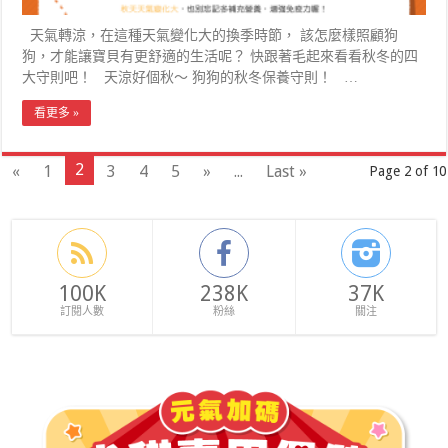
天氣轉涼，在這種天氣變化大的換季時節， 該怎麼樣照顧狗
狗，才能讓寶貝有更舒適的生活呢？ 快跟著毛起來看看秋冬的四
大守則吧！ 天涼好個秋～ 狗狗的秋冬保養守則！ …
看更多 »
2
«
1
3
4
5
»
...
Last »
Page 2 of 10
100K
238K
37K
訂閱人數
粉絲
關注