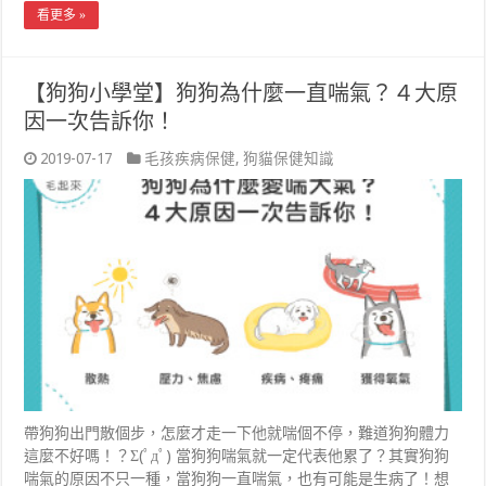
看更多 »
【狗狗小學堂】狗狗為什麼一直喘氣？４大原
因一次告訴你！
2019-07-17
毛孩疾病保健
,
狗貓保健知識
帶狗狗出門散個步，怎麼才走一下他就喘個不停，難道狗狗體力
這麼不好嗎！？Σ(ﾟдﾟ) 當狗狗喘氣就一定代表他累了？其實狗狗
喘氣的原因不只一種，當狗狗一直喘氣，也有可能是生病了！想