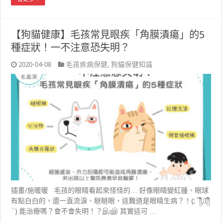
【狗貓健康】毛孩常見眼疾「角膜潰瘍」的5
種症狀！一不注意恐失明？
2020-04-08
毛孩疾病保健
,
狗貓保健知識
插畫/施暖暖 毛孩的眼睛看起來怪怪的… 好像眼睛變紅腫、眼球
有點白白的，還一直流淚、瞇瞇眼，這難道是眼睛生病？！(;´༎ຶД༎ຶ
`) 能治療嗎？會不會失明！？இдஇ 其實這可 …