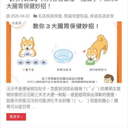
大腸胃保健妙招！
2020-04-22
毛孩疾病保健
,
狗貓保健知識
,
疾病毛孩飲食
汪汪不是便祕就拉肚子，怎麼狀況如此極端？(´ﾟдﾟ`) 如果飼主發
現你家的汪汪兩三天才大便一點點，或是經常排出濕軟的便便，
就表示你家汪汪的可能消化不太好喔！(´-ι_-｀) 但是別擔心！腸
胃可以從日常 …
看更多 »