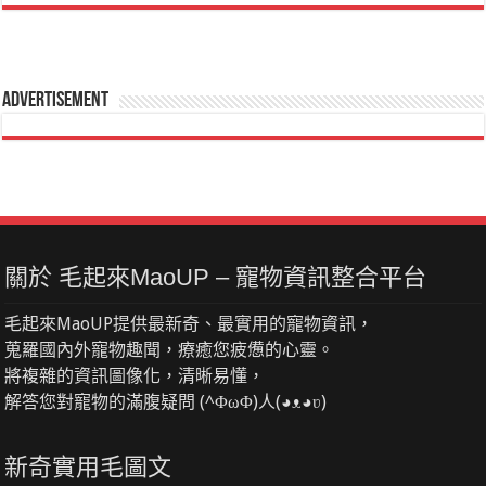
Advertisement
關於 毛起來MaoUP – 寵物資訊整合平台
毛起來MaoUP提供最新奇、最實用的寵物資訊，
蒐羅國內外寵物趣聞，療癒您疲憊的心靈。
將複雜的資訊圖像化，清晰易懂，
解答您對寵物的滿腹疑問 (^ΦωΦ)人(◕ᴥ◕ʋ)
新奇實用毛圖文