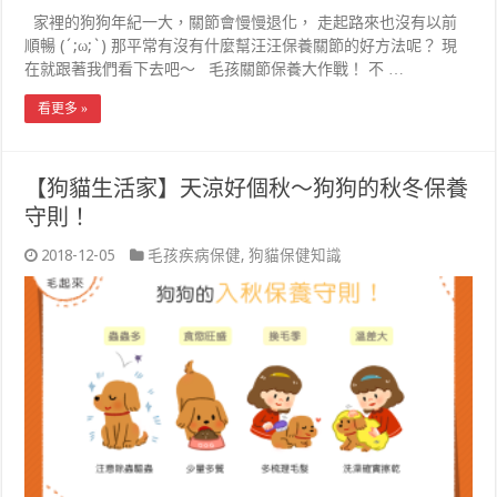
家裡的狗狗年紀一大，關節會慢慢退化， 走起路來也沒有以前
順暢 (´;ω;`) 那平常有沒有什麼幫汪汪保養關節的好方法呢？ 現
在就跟著我們看下去吧～ 毛孩關節保養大作戰！ 不 …
看更多 »
【狗貓生活家】天涼好個秋～狗狗的秋冬保養
守則！
2018-12-05
毛孩疾病保健
,
狗貓保健知識