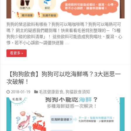
狗狗的禁忌飲料有哪些？狗狗可以喝咖啡嗎？狗狗可以喝熱可可
嗎？ 飼主的疑惑我們聽到囉！快來看看毛爸特別整理的－「5種
狗狗少碰的飲料清單」！ 這些飲料可能造成狗狗嘔吐、腹瀉、心
悸，若不小心誤飲～請儘快送醫 …
看更多 »
【狗狗飲食】狗狗可以吃海鮮嗎？3大迷思一
次破解！
2018-01-19
毛孩健康飲食
,
狗貓飲食須知