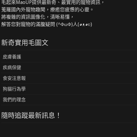
毛起來MaoUP提供最新奇、最實用的寵物資訊，
蒐羅國內外寵物趣聞，療癒您疲憊的心靈。
將複雜的資訊圖像化，清晰易懂，
解答您對寵物的滿腹疑問 (^ΦωΦ)人(◕ᴥ◕ʋ)
新奇實用毛圖文
皮膚養護
疾病保健
食安注意報
狗貓行為學
我們的理念
隨時追蹤最新訊息！