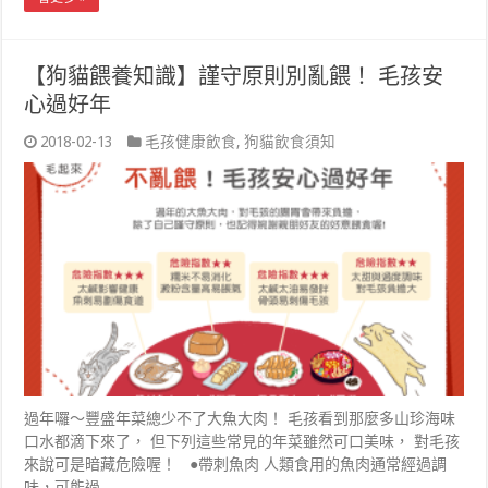
【狗貓餵養知識】謹守原則別亂餵！ 毛孩安
心過好年
2018-02-13
毛孩健康飲食
,
狗貓飲食須知
過年囉～豐盛年菜總少不了大魚大肉！ 毛孩看到那麼多山珍海味
口水都滴下來了， 但下列這些常見的年菜雖然可口美味， 對毛孩
來說可是暗藏危險喔！ ●帶刺魚肉 人類食用的魚肉通常經過調
味，可能過 …