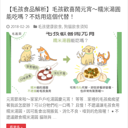
【毛孩食品解析】毛孩歡喜鬧元宵～糯米湯圓
能吃嗎？不妨用這個代替！
2018-02-26
毛孩健康飲食
,
狗貓飲食須知
元宵節來啦～家家戶戶吃湯圓慶元宵！ 等等…家裡的毛孩痴痴望
著我該怎麼辦？可以分牠們吃一口嗎？ 且慢！不建議讓毛孩食用
糯米湯圓，因可能會出現脹氣、消化不良、噎到的危險喔！ ● 不
建議餵食糯米湯圓 貓咪與 …
看更多 »