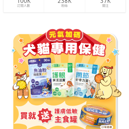
100K
238K
37K
訂閱人數
粉絲
關注