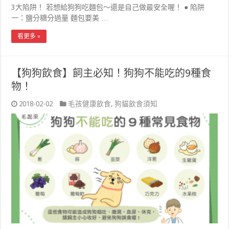
3大陷阱！ 若想給狗狗吃麵包～還是自己做最安全喔！ ● 陷阱
一：鹽分糖分過量 麵包要美 …
看更多 »
【狗狗飲食】飼主必知！狗狗不能吃的9種食
物！
2018-02-02
毛孩健康飲食
,
狗貓飲食須知