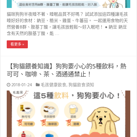
貓咪狗狗半夜睡不著、睡眠品質不好嗎？ 試試添加這四種讓毛孩
睡好好的食材：鈉豆、糙米、雞蛋、牛蕃茄。 一起運用食物的天
然營養B群、胺基丁酸，讓毛孩放輕鬆～好入眠吧！ ● 鈉豆 鈉豆
含有天然的胺基丁酸，能 …
看更多 »
【狗貓餵養知識】狗狗要小心的5種飲料，熱
可可、咖啡、茶、酒通通禁止！
2018-01-24
毛孩健康飲食
,
狗貓飲食須知