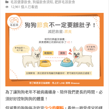
毛孩健康飲食
,
狗貓飲食須知
,
肥胖毛孩飲食
12,961 個人已看過
為了讓狗狗老年不被病痛纏身、陪伴我們更長的時間，必
須好好控制狗狗的體重！
但減重的狗狗每次吃完
少少的飼料
，看他一臉受虐兒的樣