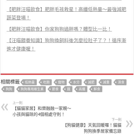
【肥胖汪喵飲食】肥胖毛孩救星！高纖低熱量～最強減肥
蔬菜登場！
【肥胖汪喵飲食】你家狗狗過胖嗎？體型比一比！
【汪喵餵養知識】狗狗換飼料後怎麼拉肚子了？！循序漸
進才健康喔！
相關標籤
低熱量
吃飽
寵物
水分
減肥
減重
濕食
狗狗
狗狗專用維生素
節食
餓
高纖
鮮食
上一則
【貓貓家居】和樂融融一家親～
小孩與貓咪的4個相處守則！
下一則
【狗貓健康】天氣回暖囉！貓貓
狗狗換季居家備忘錄