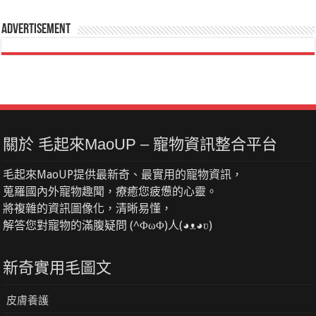
Advertisement
關於 毛起來MaoUP – 寵物資訊整合平台
毛起來MaoUP提供最新奇、最實用的寵物資訊，
蒐羅國內外寵物趣聞，療癒您疲憊的心靈。
將複雜的資訊圖像化，清晰易懂，
解答您對寵物的滿腹疑問 (^ΦωΦ)人(◕ᴥ◕ʋ)
新奇實用毛圖文
皮膚養護