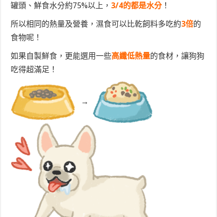
罐頭、鮮食水分約75%以上，
3/4的都是水分
！
所以相同的熱量及營養，濕食可以比乾飼料多吃約
3倍
的
食物呢！
如果自製鮮食，更能選用一些
高纖低熱量
的食材，讓狗狗
吃得超滿足！
→