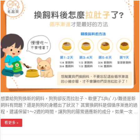
想要給狗狗換新的飼料，狗狗卻反而拉肚子、軟便了Σ(lliдﾟﾉ)ﾉ難道是新
飼料有問題？還是狗狗的身體出了狀況？ 其實換飼料是個循序漸進的過
程，建議保留1～2週的時間，讓狗狗的腸胃適應新的成分，如果一次 …
看更多 »