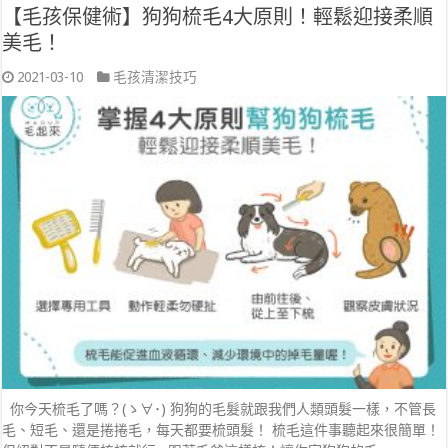
【毛孩保健術】狗狗梳毛4大原則！輕鬆迎接柔順
美毛！
2021-03-10
毛孩清潔技巧
你今天梳毛了嗎？(ゝ∀･) 狗狗的毛髮就跟我們人類頭髮一樣，不管長
毛、短毛、還是捲捲毛，每天都要梳頭髮！ 梳毛這件事聽起來很簡單！