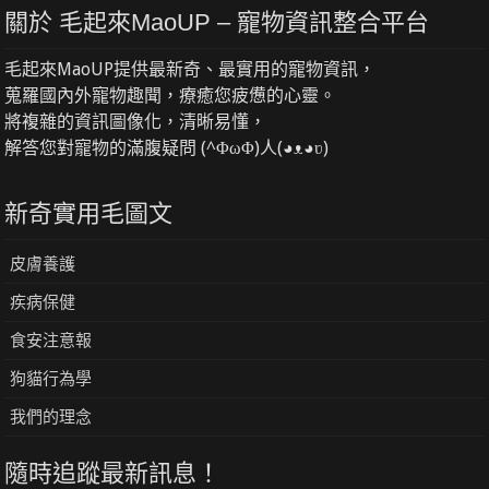
關於 毛起來MaoUP – 寵物資訊整合平台
毛起來MaoUP提供最新奇、最實用的寵物資訊，
蒐羅國內外寵物趣聞，療癒您疲憊的心靈。
將複雜的資訊圖像化，清晰易懂，
解答您對寵物的滿腹疑問 (^ΦωΦ)人(◕ᴥ◕ʋ)
新奇實用毛圖文
皮膚養護
疾病保健
食安注意報
狗貓行為學
我們的理念
隨時追蹤最新訊息！