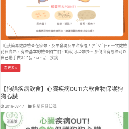
毛孩簡易健康檢查在家做，及早發現及早治療喔！(*´∀`)~♥ 一次健檢
花費高昂，有些基本的檢查飼主們平時就可以做啦～ 那倒底有哪些可以
自己動手做呢？(,,・ω・,,) 疾病 …
看更多 »
【狗貓疾病飲食】心臟疾病OUT!六款食物保護狗
狗心臟
2018-08-17
狗貓保健知識