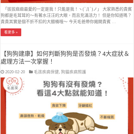
「拔拔麻麻最愛的一定是我！只能是我！ヽ(`Д´)ノ」 大家熟悉的貴賓
狗都是毛茸茸的～有著水汪汪的大眼，而且充滿活力！ 但是你知道嗎？
貴貴其實是個不折不扣的大醋桶哦～ 今天毛爸帶你揭開貴賓 …
看更多 »
【狗狗建康】如何判斷狗狗是否發燒？4大症狀＆
處理方法一次掌握！
2020-02-20
毛孩疾病保健
,
狗貓疾病照護