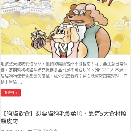
毛孩整天被我們惜命命，他們的健康當然不能輕忽！除了要注意日常保
養，定期幫狗狗貓咪補充保健食品也是不可或缺的ヽ(✿ﾟ▽ﾟ)ノ 不過，
貓貓狗狗保健食品該怎麼挑、成分怎麼看呢？這次就趕緊跟著球球一同
踏上冒險 …
看更多 »
【狗貓飲食】想要貓狗毛髮柔順，靠這5大食材照
顧皮膚！