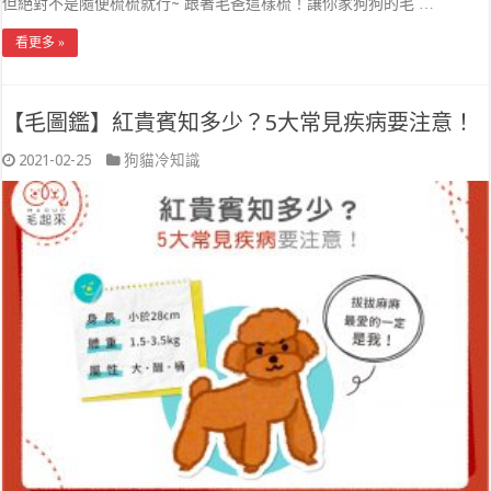
但絕對不是隨便梳梳就行~ 跟著毛爸這樣梳！讓你家狗狗的毛 …
看更多 »
【毛圖鑑】紅貴賓知多少？5大常見疾病要注意！
2021-02-25
狗貓冷知識