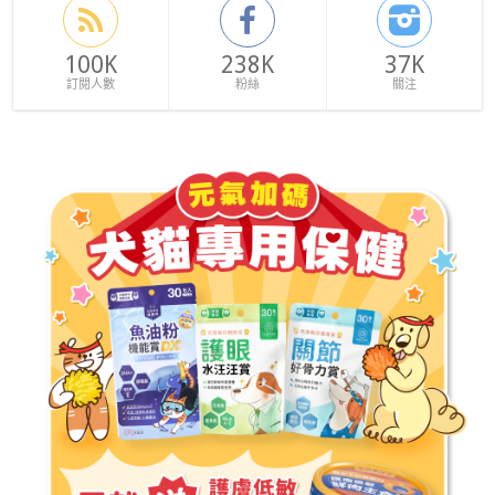
100K
238K
37K
訂閱人數
粉絲
關注