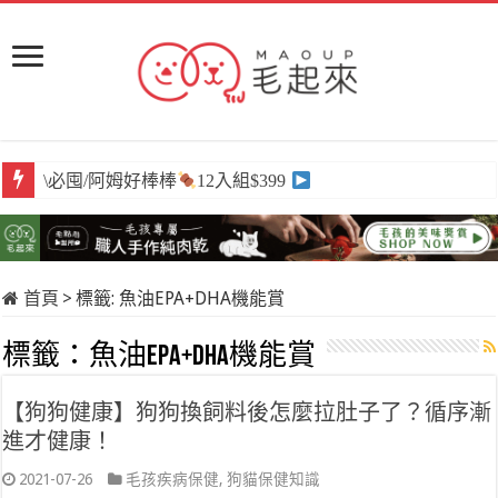
\必囤/阿姆好棒棒
12入組$399
首頁
>
標籤:
魚油EPA+DHA機能賞
標籤：
魚油EPA+DHA機能賞
【狗狗健康】狗狗換飼料後怎麼拉肚子了？循序漸
進才健康！
2021-07-26
毛孩疾病保健
,
狗貓保健知識