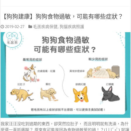
【狗狗建康】狗狗食物過敏，可能有哪些症狀？
2019-02-27
毛孩疾病保健
,
狗貓疾病照護
我家汪汪沒吃到過期的東西，卻突然拉肚子， 而且明明就有洗澡，為什
麼還一直抓癢啊？ 原來有可能是因為食物過敏惹的禍！？(|||ﾟдﾟ) 就讓