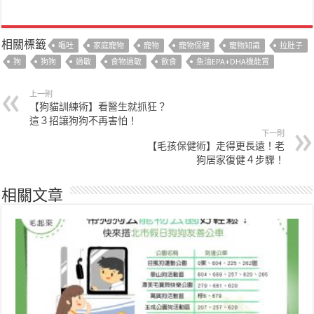
相關標籤
嘔吐
家庭寵物
寵物
寵物保健
寵物知識
拉肚子
狗
狗狗
過敏
食物過敏
飲食
魚油EPA+DHA機能賞
上一則
【狗貓訓練術】看醫生就抓狂？
這３招讓狗狗不再害怕！
下一則
【毛孩保健術】走得更長遠！老
狗居家復健４步驟！
相關文章