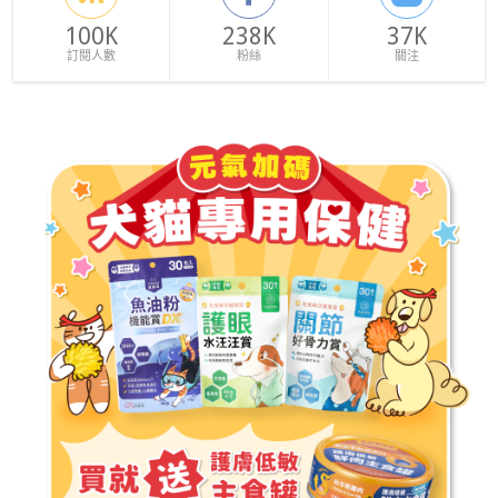
100K
238K
37K
訂閱人數
粉絲
關注