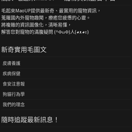
毛起來MaoUP提供最新奇、最實用的寵物資訊，
蒐羅國內外寵物趣聞，療癒您疲憊的心靈。
將複雜的資訊圖像化，清晰易懂，
解答您對寵物的滿腹疑問 (^ΦωΦ)人(◕ᴥ◕ʋ)
新奇實用毛圖文
皮膚養護
疾病保健
食安注意報
狗貓行為學
我們的理念
隨時追蹤最新訊息！