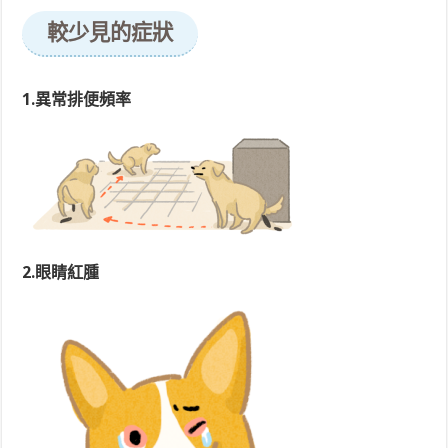
較少見的症狀
1.異常排便頻率
2.眼睛紅腫