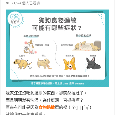
23,574 個人已看過
我家汪汪沒吃到過期的東西，卻突然拉肚子，
而且明明就有洗澡，為什麼還一直抓癢啊？
原來有可能是因為
食物過敏
惹的禍！？(|||ﾟдﾟ)
就讓我們一起來看看，