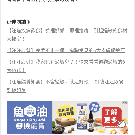
延伸閱讀 》
【汪喵疾病飲食】這裡抓抓、那裡癢癢？引起過敏的食材
大揭密！
【汪汪康健】兇手不止一個！狗狗常見的6大皮膚過敏原
【汪汪康健】我家也有過敏兒？！快來看看狗狗過敏的6
大徵兆！
【汪喵餵養知識】不會過敏，就是好穀！ 打破汪汪飲食
刻板印象