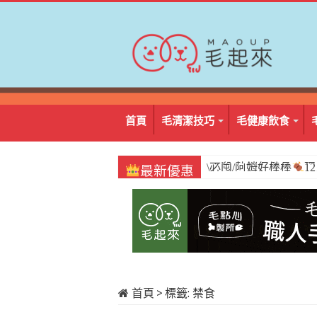
首頁
毛清潔技巧
毛健康飲食
\必囤/阿姆好棒棒
1
最新優惠
首頁
>
標籤:
禁食