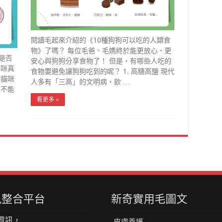
閱讀毛起來介紹的《10種狗狗可以吃的人類食
物》了嗎？ 每位毛爸、毛媽終於能更放心、更
是否
安心與狗狗分享食物了！ 但是，有哪些人吃的
貓咪真
食物要避免讓狗狗吃到的呢？ 1. 高糖高鹽 現代
是貓咪
人多有「三高」的文明病，飲 …
咪不能
…
看更多 »
資訊整合平台
新奇實用毛圖文
資訊，