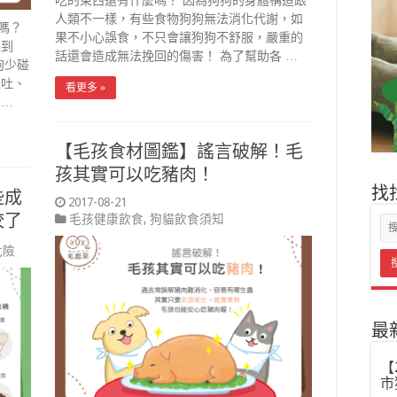
吃的東西還有什麼嗎？ 因為狗狗的身體構造跟
人類不一樣，有些食物狗狗無法消化代謝，如
嗎？
果不小心誤食，不只會讓狗狗不舒服，嚴重的
聽到
話還會造成無法挽回的傷害！ 為了幫助各 …
狗少碰
嘔吐、
看更多 »
 …
【毛孩食材圖鑑】謠言破解！毛
孩其實可以吃豬肉！
找
些成
2017-08-21
咬了
毛孩健康飲食
,
狗貓飲食須知
危險
最
【
市