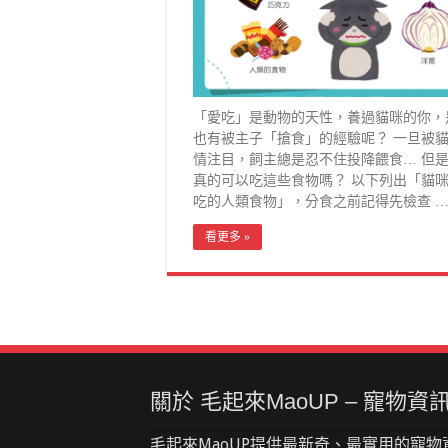
「愛吃」是動物的天性，養過貓咪的你，
也有被主子「搶食」的經驗呢？ 一旦被
情注目，飼主總是忍不住投降餵食… 但
真的可以吃這些食物嗎？ 以下列出「貓
吃的人類食物」，分食之前記得先檢查 
看更多 »
關於 毛起來MaoUP – 寵物
毛起來MaoUP提供最新奇、最實用的寵物