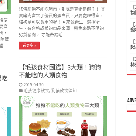
【
謠傳貓狗不能吃豬肉，到底是真還是假？！ 其
物
實豬肉富含了優質的蛋白質，只要處理得宜，
格便
貓狗是可以食用的喔！ ● 來源衛生 選擇衛
【
耍磨
生、有合格認證的肉品來源，避免來路不明的
寵
骨，
劣質豬肉， 才能帶給毛 …
裡暗藏
【
體 …
看更多 »
起
【
林
【毛孩食材圖鑑】3大類！狗狗
不能吃的人類食物
貓吃
2015-04-30
毛孩健康飲食
,
狗貓飲食須知
Adv