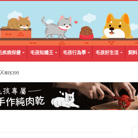
毛疾病保健
毛孩知識王
毛孩行為學
毛孩好生活
飼料
2入組$399