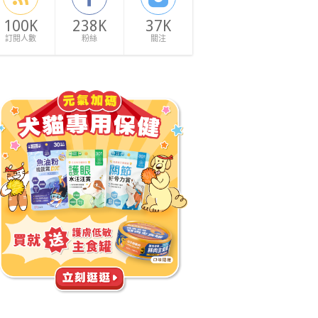
100K
238K
37K
訂閱人數
粉絲
關注