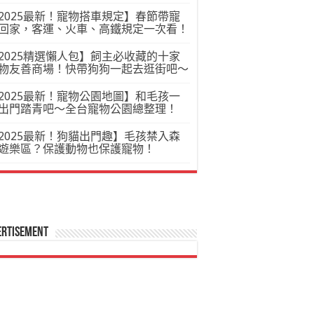
2025最新！寵物搭車規定】春節帶寵
回家，客運、火車、高鐵規定一次看！
2025精選懶人包】飼主必收藏的十家
物友善商場！快帶狗狗一起去逛街吧～
2025最新！寵物公園地圖】和毛孩一
出門踏青吧～全台寵物公園總整理！
2025最新！狗貓出門趣】毛孩禁入森
遊樂區？保護動物也保護寵物！
ertisement