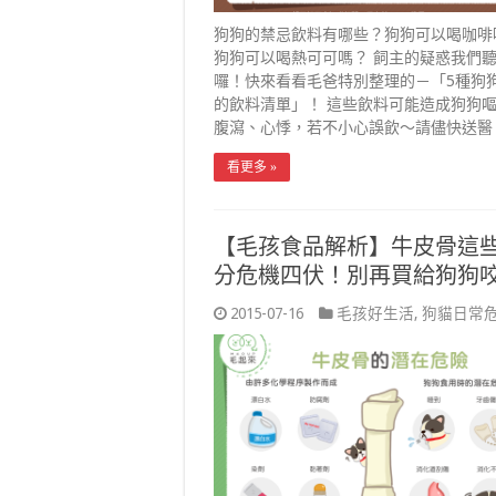
狗狗的禁忌飲料有哪些？狗狗可以喝咖啡
狗狗可以喝熱可可嗎？ 飼主的疑惑我們
囉！快來看看毛爸特別整理的－「5種狗
的飲料清單」！ 這些飲料可能造成狗狗
腹瀉、心悸，若不小心誤飲～請儘快送醫
看更多 »
【毛孩食品解析】牛皮骨這
分危機四伏！別再買給狗狗
2015-07-16
毛孩好生活
,
狗貓日常