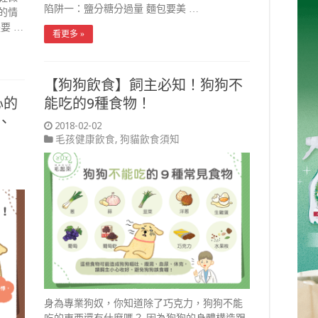
陷阱一：鹽分糖分過量 麵包要美 …
的情
要 …
看更多 »
【狗狗飲食】飼主必知！狗狗不
心的
能吃的9種食物！
、
2018-02-02
毛孩健康飲食
,
狗貓飲食須知
身為專業狗奴，你知道除了巧克力，狗狗不能