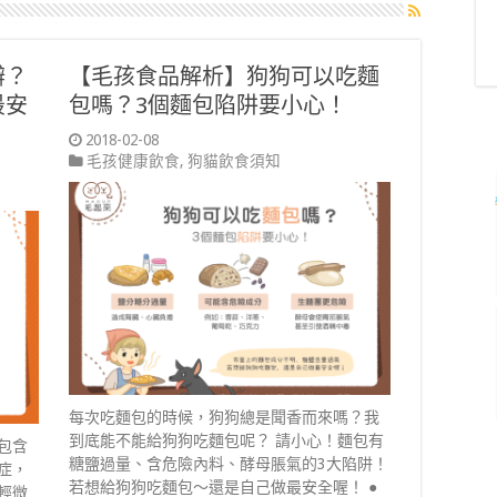
辦？
【毛孩食品解析】狗狗可以吃麵
最安
包嗎？3個麵包陷阱要小心！
2018-02-08
毛孩健康飲食
,
狗貓飲食須知
每次吃麵包的時候，狗狗總是聞香而來嗎？我
到底能不能給狗狗吃麵包呢？ 請小心！麵包有
包含
糖鹽過量、含危險內料、酵母脹氣的3大陷阱！
症，
若想給狗狗吃麵包～還是自己做最安全喔！ ●
輕微