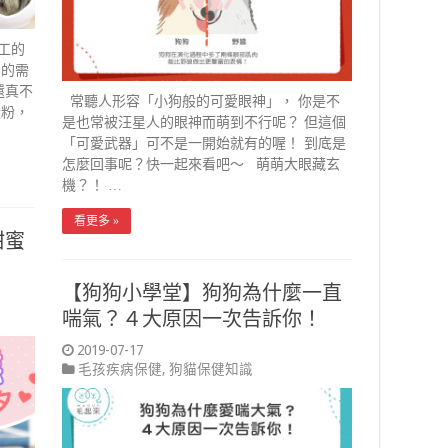
工的
狗的需
還真不
常聽人形容「小狗般的可愛眼神」， 你是不
殼粉，
是也常被汪星人的眼神而萌到不行呢？ 但這個
「可愛武器」可不是一開始就有的喔！ 到底是
怎麼回事呢？快一起來看吧～ 萌萌大眼藏玄
機？！ …
看更多 »
甜蜜
【狗狗小學堂】狗狗為什麼一直
喘氣？４大原因一次告訴你！
2019-07-17
毛孩疾病保健
,
狗貓保健知識