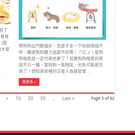
祝了
都會覺
(意
帶狗狗出門散個步，怎麼才走一下他就喘個不
教大家
停，難道狗狗體力這麼不好嗎！？Σ(ﾟдﾟ) 當狗
狗喘氣就一定代表他累了？其實狗狗喘氣的原
因不只一種，當狗狗一直喘氣，也有可能是生
病了！想知道家裡的汪星人為甚麼會 …
看更多 »
»
10
20
30
...
Last »
Page 5 of 62