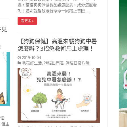
過，貓貓狗狗保健食品該怎麼挑、成分怎麼看
呢？這次就趕緊跟著球球一同踏上冒險 …
看更多 »
不見
【狗狗保健】高溫來襲狗狗中暑
識
怎麼辦？3招急救術馬上處理！
2019-10-04
毛孩好生活
,
狗貓出門趣
,
狗貓日常危險
0個
 但主