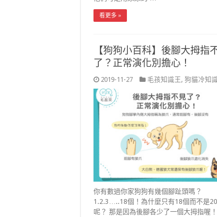
看更多 »
【狗狗小百科】後腳大拇指
了？正常演化別擔心！
2019-11-27
毛孩知識王
,
狗貓冷知
你有數過你家狗狗有幾個腳趾頭嗎？
1.2.3…..18個！為什麼只有18個而不是2
呢？ 那是因為後腳各少了一個大拇指喔！