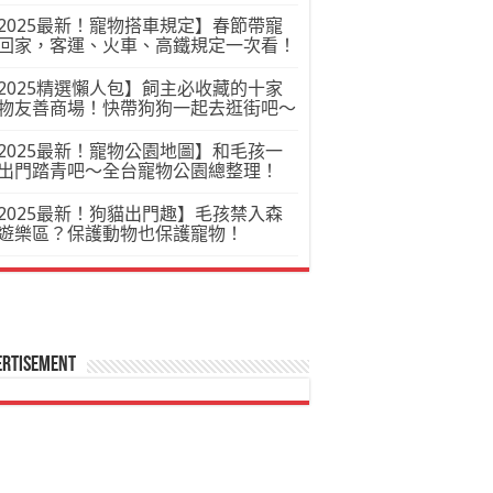
2025最新！寵物搭車規定】春節帶寵
回家，客運、火車、高鐵規定一次看！
2025精選懶人包】飼主必收藏的十家
物友善商場！快帶狗狗一起去逛街吧～
2025最新！寵物公園地圖】和毛孩一
出門踏青吧～全台寵物公園總整理！
2025最新！狗貓出門趣】毛孩禁入森
遊樂區？保護動物也保護寵物！
ertisement