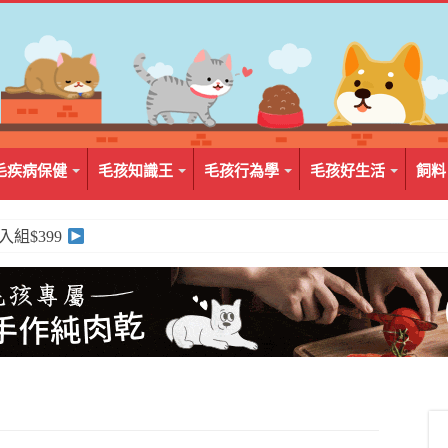
毛疾病保健
毛孩知識王
毛孩行為學
毛孩好生活
飼料
2入組$399