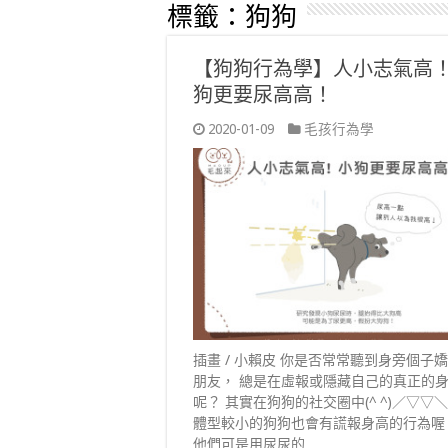
標籤：
狗狗
【狗狗行為學】人小志氣高
狗更要尿高高！
2020-01-09
毛孩行為學
插畫 / 小賴皮 你是否常常聽到身旁個子
朋友， 總是在虛報或隱藏自己的真正的
呢？ 其實在狗狗的社交圈中(^ ^)／▽▽＼(^
體型較小的狗狗也會有謊報身高的行為喔
他們可是用尿尿的 …