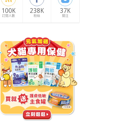
100K
238K
37K
訂閱人數
粉絲
關注