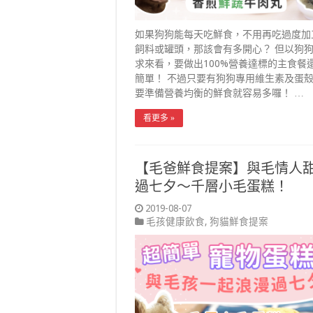
如果狗狗能每天吃鮮食，不用再吃過度加
飼料或罐頭，那該會有多開心？ 但以狗
求來看，要做出100%營養達標的主食餐
簡單！ 不過只要有狗狗專用維生素及蛋
要準備營養均衡的鮮食就容易多囉！ …
看更多 »
【毛爸鮮食提案】與毛情人
過七夕～千層小毛蛋糕！
2019-08-07
毛孩健康飲食
,
狗貓鮮食提案