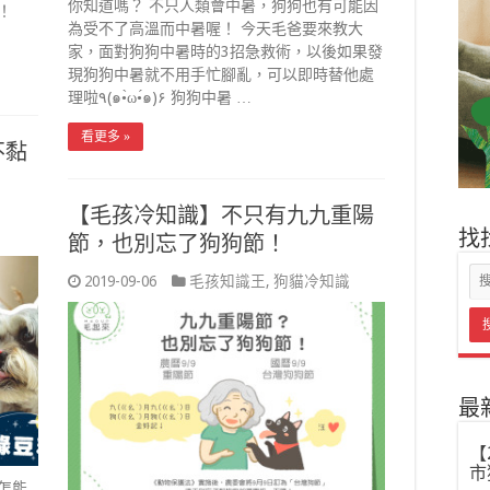
你知道嗎？ 不只人類會中暑，狗狗也有可能因
喔！
為受不了高溫而中暑喔！ 今天毛爸要來教大
家，面對狗狗中暑時的3招急救術，以後如果發
現狗狗中暑就不用手忙腳亂，可以即時替他處
理啦٩(๑•̀ω•́๑)۶ 狗狗中暑 …
看更多 »
不黏
【毛孩冷知識】不只有九九重陽
找
節，也別忘了狗狗節！
2019-09-06
毛孩知識王
,
狗貓冷知識
最
【
市
怎能