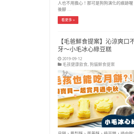
人也不用擔心！那可是狗狗演化的痕跡
後腳 …
看更多 »
【毛爸鮮食提案】沁涼爽口
牙～小毛冰心綠豆糕
2019-09-12
毛孩健康飲食
,
狗貓鮮食提案
月餅、鳳梨酥、蛋黃酥、綠豆糕，過中秋