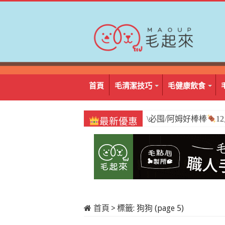
首頁
毛清潔技巧
毛健康飲食
\必囤/阿姆好棒棒
1
最新優惠
首頁
>
標籤:
狗狗
(page 5)