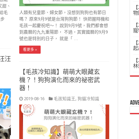
油又甜、
【
物
給毛
人類有兒童節、婦女節，沒想到狗狗也有節日
三步
嗎？ 原來9月9號是台灣狗狗節！ 快把握時機和
【
毛孩一起慶祝吧～！ 說到9月9號，我們都會想
寵
到農曆的九九重陽節， 不過，其實國曆的9月9
號也是特別的日子， 就是「 …
【
起
看更多 »
汪汪
【
林
【毛孩冷知識】萌萌大眼藏玄
機？！狗狗演化而來的祕密武
器！
2019-08-16
毛孩知識王
,
狗貓冷知識
Adv