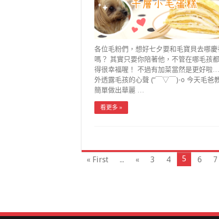
各位毛粉們，想好七夕要和毛寶貝去哪慶
嗎？ 其實只要你陪著他，不管在哪毛孩
得很幸福喔！ 不過有加菜當然是更好啦… 
外透露毛孩的心聲 (“￣▽￣)-o 今天毛爸
簡單做出華麗 …
看更多 »
5
« First
...
«
3
4
6
7