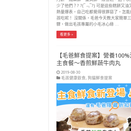
少了他們？? ?(¯﹃¯?) 可是這些糕餅又
熱量爆表，自己吃都覺得很罪惡了，怎能
孩吃呢！ 沒關係，毛爸今天教大家簡單
驟，做出毛孩專屬的小毛冰心綠 …
看更多 »
【毛爸鮮食提案】營養100%
主食餐～香煎鮮蔬牛肉丸
2019-08-30
毛孩健康飲食
,
狗貓鮮食提案