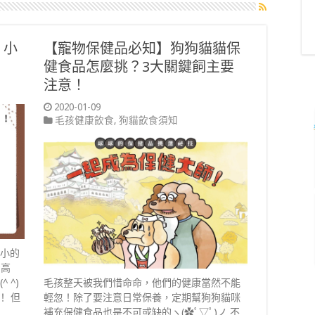
！小
【寵物保健品必知】狗狗貓貓保
健食品怎麼挑？3大關鍵飼主要
注意！
2020-01-09
毛孩健康飲食
,
狗貓飲食須知
嬌小的
身高
 ^)
毛孩整天被我們惜命命，他們的健康當然不能
！ 但
輕忽！除了要注意日常保養，定期幫狗狗貓咪
補充保健食品也是不可或缺的ヽ(✿ﾟ▽ﾟ)ノ 不