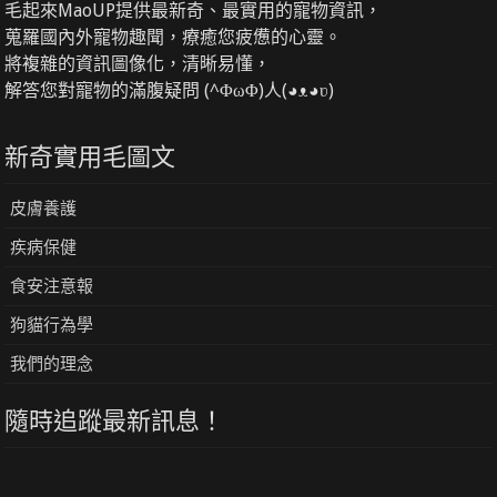
毛起來MaoUP提供最新奇、最實用的寵物資訊，
蒐羅國內外寵物趣聞，療癒您疲憊的心靈。
將複雜的資訊圖像化，清晰易懂，
解答您對寵物的滿腹疑問 (^ΦωΦ)人(◕ᴥ◕ʋ)
新奇實用毛圖文
皮膚養護
疾病保健
食安注意報
狗貓行為學
我們的理念
隨時追蹤最新訊息！