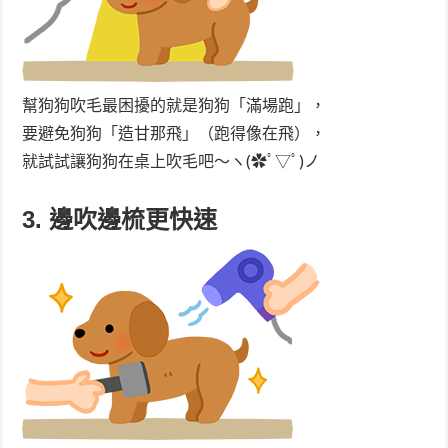
幫狗狗吹毛最困擾的就是狗狗「滿場跑」，
要避免狗狗「造甘那飛」（跑得像在飛），
就試試讓狗狗在桌上吹毛吧～ヽ(✿ﾟ▽ﾟ)ノ
3. 邊吹邊梳更快速