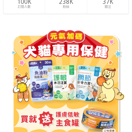
100K
238K
37K
訂閱人數
粉絲
關注