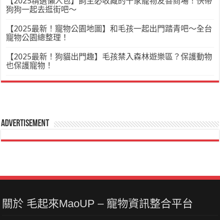
【2025精選懶人包】飼主必收藏的十家寵物友善商場！快帶
狗狗一起去逛街吧～
【2025最新！寵物公園地圖】和毛孩一起出門踏青吧～全台
寵物公園總整理！
【2025最新！狗貓出門趣】毛孩禁入森林遊樂區？保護動物
也保護寵物！
Advertisement
關於 毛起來MaoUP – 寵物資訊整合平台