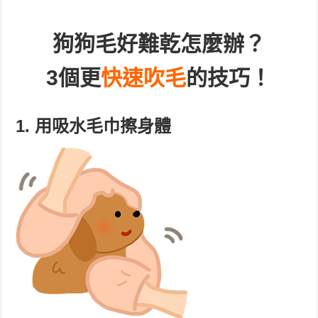
狗狗毛好難乾怎麼辦？
3個更
快速吹毛
的技巧！
1. 用吸水毛巾擦身體