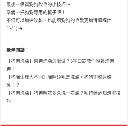
最後一個幫狗狗吹毛的小技巧～
準備一把狗狗專用的梳子吧！
不但可以加速吹乾，也能讓狗狗的毛髮更加滑順喔(*
´∀`)~♥
延伸閱讀：
【狗狗洗澡】幫狗洗澡怎麼做？5字口訣教你輕鬆洗狗
狗！
【狗貓生理大不同】貓咪舔毛是洗澡，狗狗卻越舔越
臭！？
【狗狗洗澡】狗狗應該多久洗一次澡？毛爸媽必知清潔技
巧