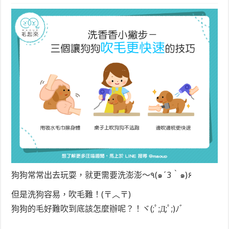
狗狗常常出去玩耍，就更需要洗澎澎～٩(๑´3｀๑)۶
但是洗狗容易，吹毛難！(〒︿〒)
狗狗的毛好難吹到底該怎麼辦呢？！ヾ(;ﾟ;Д;ﾟ;)ﾉﾞ