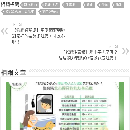
相關標籤
吸水毛巾
吹毛技巧
手套毛巾
毛巾
洗澡
狗狗
軟綿綿柔膚手套毛巾
飼主好安心
上一則
【狗貓過聖誕】聖誕節要到啦！
對家裡的裝飾多注意，才安心
喔！
下一則
【老貓注意報】貓主子老了嗎？
貓貓視力衰退的3個徵兆要注意！
相關文章