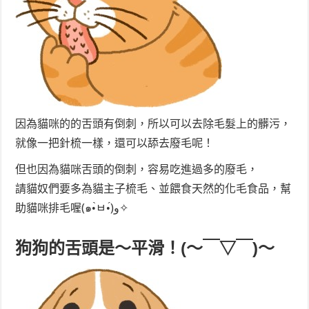
因為貓咪的的舌頭有倒刺，所以可以去除毛髮上的髒污，
就像一把針梳一樣，還可以舔去廢毛呢！
但也因為貓咪舌頭的倒刺，容易吃進過多的廢毛，
請貓奴們要多為貓主子梳毛、並餵食天然的化毛食品，幫
助貓咪排毛喔(๑•̀ㅂ•́)و✧
狗狗的舌頭是～平滑！(～￣▽￣)～