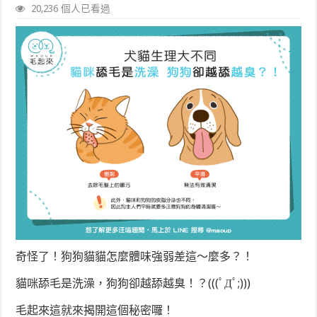
20,236 個人已看過
奇怪了！狗狗貓貓怎麼體味強弱差這～麼多？！
貓咪舔毛是洗澡，狗狗卻越舔越臭！？(((ﾟДﾟ;)))
毛起來這就來揭開這個秘密囉！