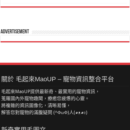
Advertisement
關於 毛起來MaoUP – 寵物資訊整合平台
毛起來MaoUP提供最新奇、最實用的寵物資訊，
蒐羅國內外寵物趣聞，療癒您疲憊的心靈。
將複雜的資訊圖像化，清晰易懂，
解答您對寵物的滿腹疑問 (^ΦωΦ)人(◕ᴥ◕ʋ)
新奇實用毛圖文