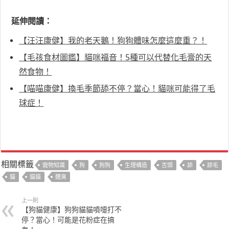
延伸閱讀：
【汪汪康健】我的老天鵝！狗狗體味怎麼這麼重？！
【毛孩食材圖鑑】貓咪福音！5種可以代替化毛膏的天
然食物！
【喵喵康健】換毛季節舔不停？當心！貓咪可能得了毛
球症！
相關標籤
寵物知識
狗
狗狗
生理構造
舌頭
舔
舔毛
貓
貓貓
體臭
上一則
【狗貓健康】狗狗貓貓噴嚏打不
停？當心！可能是花粉症在搞