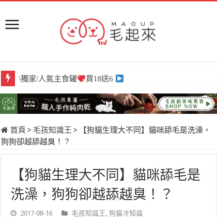
\獨家/人氣主食罐
買18送6
首頁
>
毛孩知識王
>
【狗貓生理大不同】貓咪舔毛是洗澡，
狗狗卻越舔越臭！？
【狗貓生理大不同】貓咪舔毛是
洗澡，狗狗卻越舔越臭！？
2017-08-16
毛孩知識王
,
狗貓冷知識