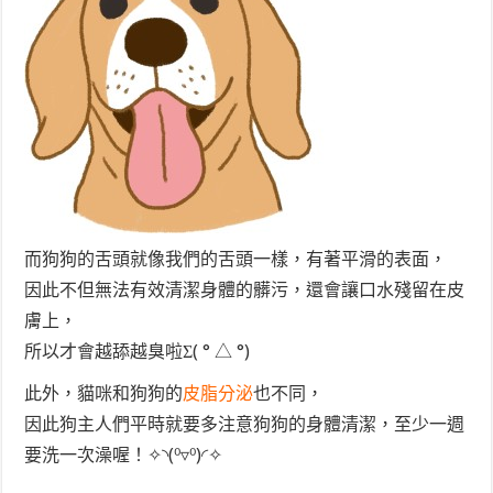
而狗狗的舌頭就像我們的舌頭一樣，有著平滑的表面，
因此不但無法有效清潔身體的髒污，還會讓口水殘留在皮
膚上，
所以才會越舔越臭啦Σ( ° △ °)
此外，貓咪和狗狗的
皮脂分泌
也不同，
因此狗主人們平時就要多注意狗狗的身體清潔，至少一週
要洗一次澡喔！✧◝(⁰▿⁰)◜✧