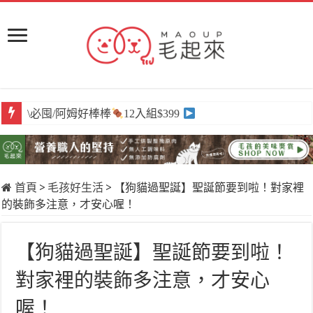
\必囤/阿姆好棒棒
\獨家/原肉嫩鮮食
12入組$399
任選買6送3
首頁
>
毛孩好生活
>
【狗貓過聖誕】聖誕節要到啦！對家裡
的裝飾多注意，才安心喔！
【狗貓過聖誕】聖誕節要到啦！
對家裡的裝飾多注意，才安心
喔！