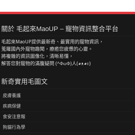
關於 毛起來MaoUP – 寵物資訊整合平台
毛起來MaoUP提供最新奇、最實用的寵物資訊，
蒐羅國內外寵物趣聞，療癒您疲憊的心靈。
將複雜的資訊圖像化，清晰易懂，
解答您對寵物的滿腹疑問 (^ΦωΦ)人(◕ᴥ◕ʋ)
新奇實用毛圖文
皮膚養護
疾病保健
食安注意報
狗貓行為學