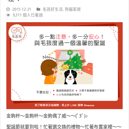
2015-12-21
毛孩好生活
,
狗貓家居
9,311 個人已看過
金鉤杯～金鉤杯～金鉤偶了威～～(ﾟ3ﾟ)♪
聖誕節就要到啦！忙著選交換的禮物～忙著布置家裡～～