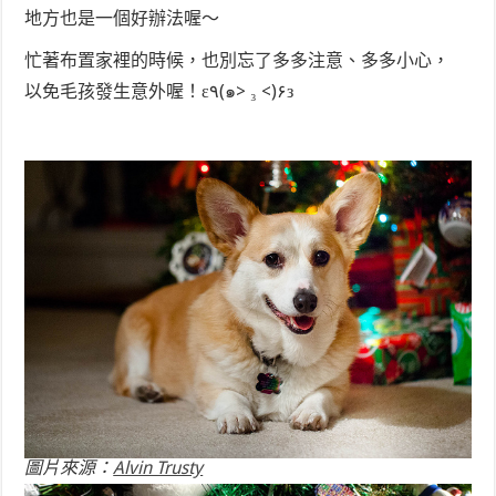
地方也是一個好辦法喔～
忙著布置家裡的時候，也別忘了多多注意、多多小心，
以免毛孩發生意外喔！ε٩(๑> ₃ <)۶з
圖片來源：
Alvin Trusty