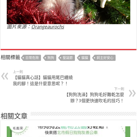
圖片來源：
Orangeaurochs
相關標籤
日常危險
狗狗
聖誕節
貓貓
飼主好安心
上一則
【貓貓真心話】貓貓用尾巴纏繞
我的腳！這是什麼意思呢？！
下一則
【狗狗洗澡】狗狗毛好難乾怎麼
辦？3個更快速吹毛的技巧！
相關文章