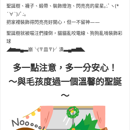
聖誕樹、襪子、緞帶、裝飾燈泡、閃亮亮的星星｡:.ﾟヽ(*
´∀`)ﾉﾟ.:｡
把家裡裝飾得閃亮亮好開心，但一不留神——
聖誕樹就被喵汪們撞倒，貓貓亂咬電線、狗狗亂啃裝飾彩
球
◢▆▅▄▃崩╰(〒皿〒)╯潰▃▄▅▇◣
多一點注意，多一分安心！
～與毛孩度過一個溫馨的聖誕
～