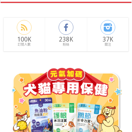
100K
238K
37K
訂閱人數
粉絲
關注