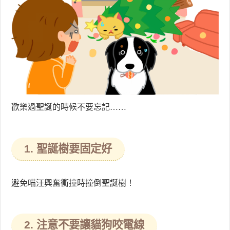
歡樂過聖誕的時候不要忘記……
1. 聖誕樹要固定好
避免喵汪興奮衝撞時撞倒聖誕樹！
2. 注意不要讓貓狗咬電線