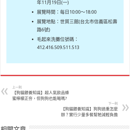
年11月19日(一)
展覽時間：每日10:00～18:00
展覽地點：世貿三館(
台北市信義區松壽
路6號
)
毛起來洗攤位號碼：
412.416.509.511.513
上一則
【狗貓餵養知識】超人氣飲品蜂
蜜檸檬正夯，但狗狗也能喝嗎?
下一則
【狗貓餵養知識】狗狗過重怎麼
辦？實行少量多餐幫牠減輕負擔
相關文章