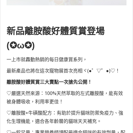
新品離胺酸好體質賞登場
(✪ω✪)
一上市就轟動熱銷的每日健康賞系列，
最新產品也將在這次寵物展首次亮相ヾ(●゜▽゜●)♡！
離胺酸好體質賞三大賣點一次搶先公開！
♡
嚴選天然來源：100%天然萃取的左式離胺酸，能有效
被身體吸收，利用率更佳！
♡離胺酸+牛磺酸配方：有助於提升貓咪防禦免疫力、強
化生理機能，適合各年齡層的貓咪天天補充。
♡
一錠足量：專業營養師調配最適合貓咪的有效劑量，配