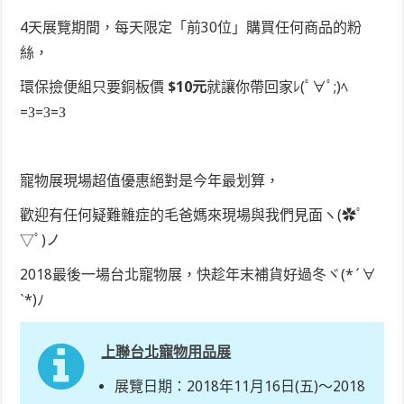
4天展覽期間，每天限定「前30位」購買任何商品的粉
絲，
環保撿便組只要銅板價
$10元
就讓你帶回家ﾚ(ﾟ∀ﾟ;)ﾍ
=З=З=З
寵物展現場超值優惠絕對是今年最划算，
歡迎有任何疑難雜症的毛爸媽來現場與我們見面ヽ(✿ﾟ
▽ﾟ)ノ
2018最後一場台北寵物展，快趁年末補貨好過冬ヾ(*´∀
ˋ*)ﾉ
上聯台北寵物用品展
展覽日期：2018年11月16日(五)～2018