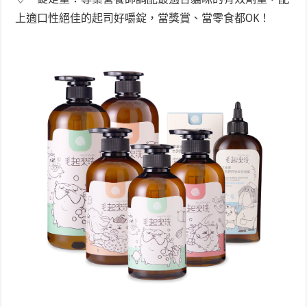
上適口性絕佳的起司好嚼錠，當獎賞、當零食都OK！