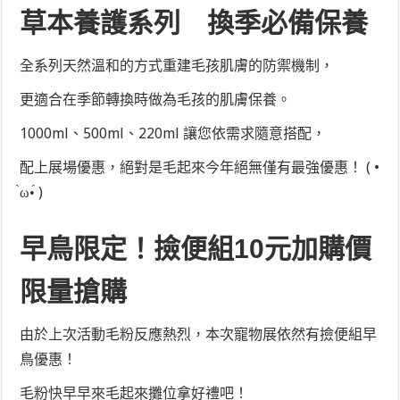
草本養護系列
換季必備保養
全系列天然溫和的方式重建毛孩肌膚的防禦機制，
更適合在季節轉換時做為毛孩的肌膚保養。
1000ml、500ml、220ml 讓您依需求隨意搭配，
配上展場優惠，絕對是毛起來今年絕無僅有最強優惠！ ( •
̀ω•́ )
早鳥限定！撿便組10元加購價
限量搶購
由於上次活動毛粉反應熱烈，本次寵物展依然有撿便組早
鳥優惠！
毛粉快早早來毛起來攤位拿好禮吧！