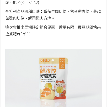
罷不能ヾ(♡ ▽ ♡)！
全系列產品四種口味：番茄牛肉切條、鱉蛋雞肉條、蔓越
莓雞肉切條、起司雞肉方塊。
這次會推出展場限定組合優惠，數量有限，展覽期間快來
搶貨吧♥(´∀` )