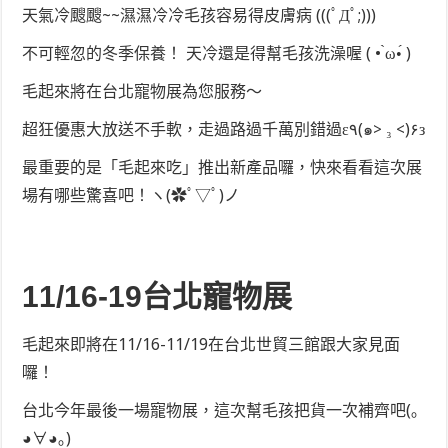
天氣冷颼颼~~濕濕冷冷毛孩容易得皮膚病 (((ﾟДﾟ;)))
不可輕忽的冬季保養！ 天冷還是得幫毛孩洗澡喔 ( • ̀ω•́ )
毛起來將在台北寵物展為您服務～
超狂優惠大放送不手軟，走過路過千萬別錯過ε٩(๑> ₃ <)۶з
最重要的是「毛起來吃」推出新產品囉，快來看看這次展
場有哪些驚喜吧！ヽ(✿ﾟ▽ﾟ)ノ
11/16-19台北寵物展
毛起來即將在11/16-11/19在台北世貿三館跟大家見面
囉！
台北今年最後一場寵物展，這次幫毛孩把貨一次補齊吧(｡
◕∀◕｡)