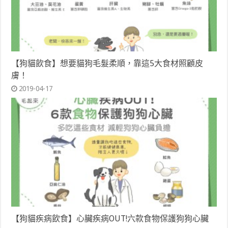
【狗貓飲食】想要貓狗毛髮柔順，靠這5大食材照顧皮
膚！
2019-04-17
【狗貓疾病飲食】心臟疾病OUT!六款食物保護狗狗心臟