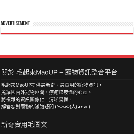
Advertisement
關於 毛起來MaoUP – 寵物資訊整合平台
毛起來MaoUP提供最新奇、最實用的寵物資訊，
蒐羅國內外寵物趣聞，療癒您疲憊的心靈。
將複雜的資訊圖像化，清晰易懂，
解答您對寵物的滿腹疑問 (^ΦωΦ)人(◕ᴥ◕ʋ)
新奇實用毛圖文