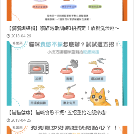
【貓貓訓練術】貓貓減敏訓練3招搞定！放鬆洗澡趣～
2018-04-26
【貓貓健康】貓咪食慾不振? 五招重拾吃飯樂趣!
2018-04-26