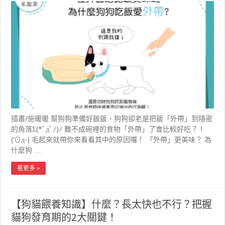
插畫/施暖暖 幫狗狗準備好飯飯，狗狗卻老是把飯「外帶」到隱密
的角落Σ(*ﾟдﾟﾉ)ﾉ 難不成碗裡的食物「外帶」了會比較好吃？！
(‘⊙д-) 毛起來就帶你來看看其中的原因囉！ 「外帶」更美味？ 為
什麼狗 …
看更多 »
【狗貓餵養知識】什麼？長太快也不行？把握
貓狗發育期的2大關鍵！