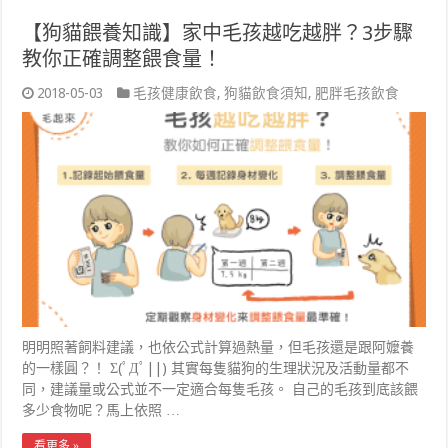
【狗貓餵養知識】家中毛孩越吃越胖？3步驟
教你正確調整餵食量！
2018-05-03
毛孩健康飲食
,
狗貓飲食須知
,
肥胖毛孩飲食
明明照著飼料建議，也依公式計算過熱量，但毛孩還是跟阿嬤養
的一樣圓？！ Σ(ﾟДﾟ||) 其實每隻貓狗的生理狀況及活動量都不
同，建議量或公式並不一定適合每隻毛孩。 自己的毛孩到底該餵
多少食物呢？馬上依照 …
看更多 »