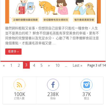
雖然飼料輕鬆又省事，但想到自己這輩子只能吃一種食物，人生
豈不是黑白的呢？ 鮮食不但讓毛孩能有享受美食的幸福，更有不
同食物的完整營養以及充足水分。 心動了嗎？但準備鮮食前注意
幾個重點，才能讓毛孩幸福又健 …
看更多 »
3
«
1
2
4
5
»
10
...
Last »
Page 3 of 14
100K
238K
37K
訂閱人數
粉絲
關注