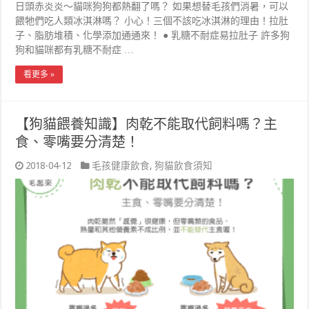
日頭赤炎炎～貓咪狗狗都熱翻了嗎？ 如果想替毛孩們消暑，可以
餵牠們吃人類冰淇淋嗎？ 小心！三個不該吃冰淇淋的理由！拉肚
子、脂肪堆積、化學添加通通來！ ● 乳糖不耐症易拉肚子 許多狗
狗和貓咪都有乳糖不耐症 …
看更多 »
【狗貓餵養知識】肉乾不能取代飼料嗎？主
食、零嘴要分清楚！
2018-04-12
毛孩健康飲食
,
狗貓飲食須知