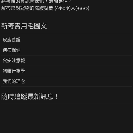
將複雜的資訊圖像化，清晰易懂，
解答您對寵物的滿腹疑問 (^ΦωΦ)人(◕ᴥ◕ʋ)
新奇實用毛圖文
皮膚養護
疾病保健
食安注意報
狗貓行為學
我們的理念
隨時追蹤最新訊息！