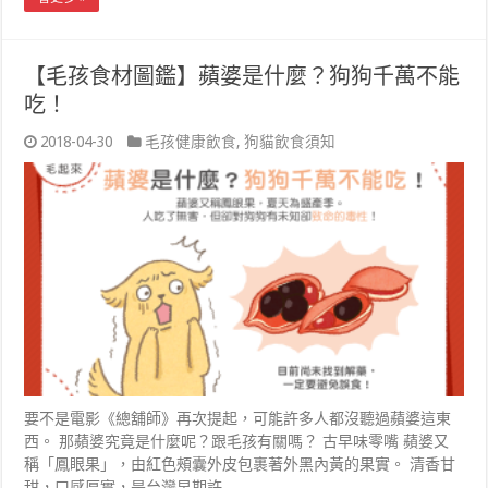
【毛孩食材圖鑑】蘋婆是什麼？狗狗千萬不能
吃！
2018-04-30
毛孩健康飲食
,
狗貓飲食須知
要不是電影《總舖師》再次提起，可能許多人都沒聽過蘋婆這東
西。 那蘋婆究竟是什麼呢？跟毛孩有關嗎？ 古早味零嘴 蘋婆又
稱「鳳眼果」，由紅色頰囊外皮包裹著外黑內黃的果實。 清香甘
甜，口感厚實，是台灣早期許 …