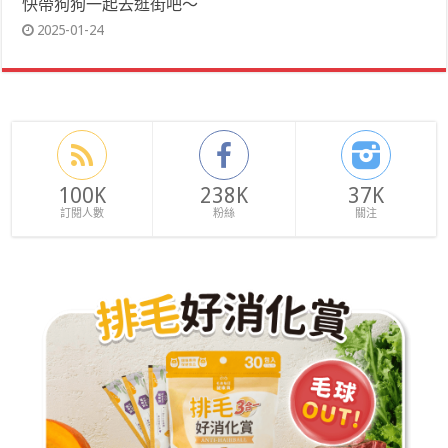
快帶狗狗一起去逛街吧～
2025-01-24
100K
238K
37K
訂閱人數
粉絲
關注