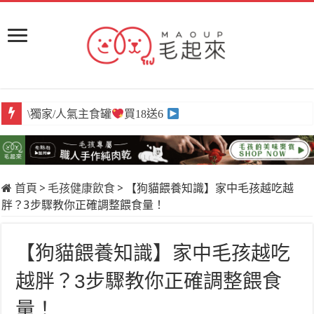
\獨家/人氣主食罐
買18送6
首頁
>
毛孩健康飲食
>
【狗貓餵養知識】家中毛孩越吃越
胖？3步驟教你正確調整餵食量！
【狗貓餵養知識】家中毛孩越吃
越胖？3步驟教你正確調整餵食
量！