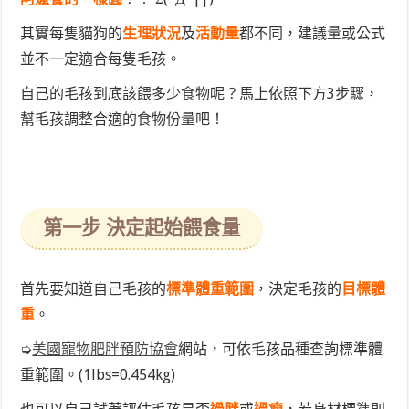
其實每隻貓狗的
生理狀況
及
活動量
都不同，建議量或公式
並不一定適合每隻毛孩。
自己的毛孩到底該餵多少食物呢？馬上依照下方3步驟，
幫毛孩調整合適的食物份量吧！
第一步 決定起始餵食量
首先要
知道自己毛孩的
標準體重範圍
，決定毛孩的
目標體
重
。
➭
美國寵物肥胖預防協會
網站，可依毛孩品種查詢標準體
重範圍。(1lbs=0.454kg)