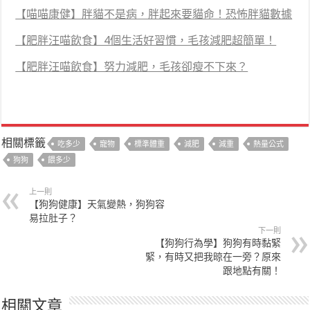
【喵喵康健】胖貓不是病，胖起來要貓命！恐怖胖貓數據
【肥胖汪喵飲食】4個生活好習慣，毛孩減肥超簡單！
【肥胖汪喵飲食】努力減肥，毛孩卻瘦不下來？
相關標籤
吃多少
寵物
標準體重
減肥
減重
熱量公式
狗狗
餵多少
上一則
【狗狗健康】天氣變熱，狗狗容
易拉肚子？
下一則
【狗狗行為學】狗狗有時黏緊
緊，有時又把我晾在一旁？原來
跟地點有關！
相關文章