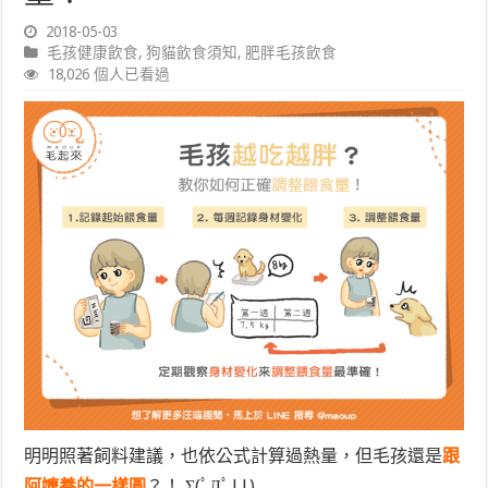
2018-05-03
毛孩健康飲食
,
狗貓飲食須知
,
肥胖毛孩飲食
18,026 個人已看過
明明照著飼料建議，也依公式計算過熱量，但毛孩還是
跟
阿嬤養的一樣圓
？！ Σ(ﾟДﾟ||)