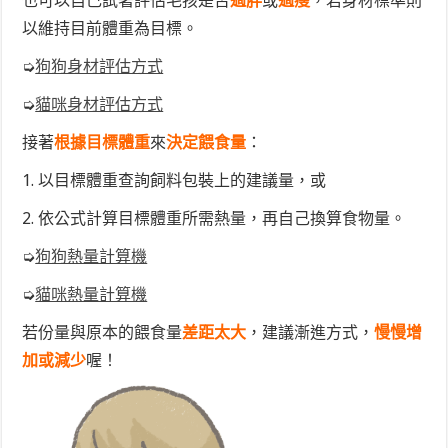
也可以自己試著評估毛孩是否
過胖
或
過瘦
，若身材標準則
以維持目前體重為目標
。
➭
狗狗身材評估方式
➭
貓咪身材評估方式
接著
根據
目標體重
來
決定餵食量
：
1. 以目標體重查詢飼料包裝上的建議量，或
2. 依公式計算目標體重所需熱量，再自己換算食物量。
➭
狗狗熱量計算機
➭
貓咪熱量計算機
若份量與原本的餵食量
差距太大
，建議漸進方式，
慢慢增
加或減少
喔！