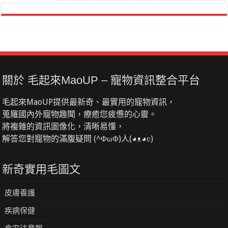
關於 毛起來MaoUP – 寵物資訊整合平台
毛起來MaoUP提供最新奇、最實用的寵物資訊，
蒐羅國內外寵物趣聞，療癒您疲憊的心靈。
將複雜的資訊圖像化，清晰易懂，
解答您對寵物的滿腹疑問 (^ΦωΦ)人(◕ᴥ◕ʋ)
新奇實用毛圖文
皮膚養護
疾病保健