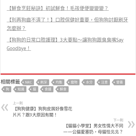
【鮮食烹飪秘訣】初試鮮食！毛孩便便變變變？
【別再狗齒不清了！】口腔保健好重要，但狗狗討厭刷牙
怎麼辦？
【狗狗的日常口腔護理】3大要點～讓狗狗跟臭臭嘴Say
Goodbye！
相關標籤
NRC
刷牙
均衡
寵物
水分
注意
營養
狗
知識
貓
食譜
鮮食
上一則
【狗狗健康】狗狗皮屑好像雪花
片片？跟3大原因有關！
下一則
【貓貓小學堂】男女性情大不同
——公貓愛塞奶，母貓恰北北？