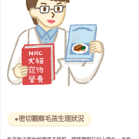
●密切觀察毛孩生理狀況