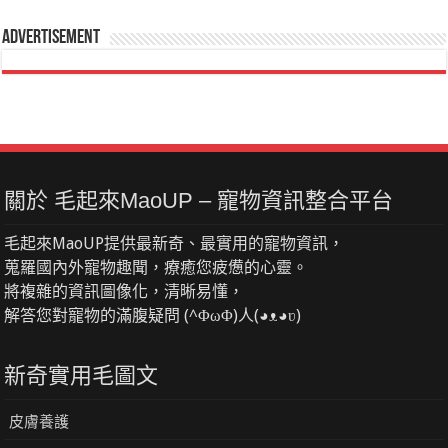
Advertisement
關於 毛起來MaoUP – 寵物資訊整合平台
毛起來MaoUP提供最新奇、最實用的寵物資訊，
蒐羅國內外寵物趣聞，療癒您疲憊的心靈。
將複雜的資訊圖像化，清晰易懂，
解答您對寵物的滿腹疑問 (^ΦωΦ)人(◕ᴥ◕ʋ)
新奇實用毛圖文
皮膚養護