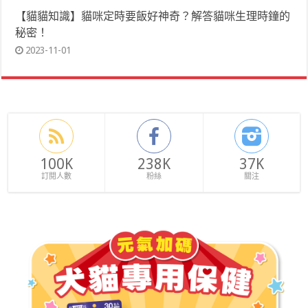
【貓貓知識】貓咪定時要飯好神奇？解答貓咪生理時鐘的
秘密！
2023-11-01
100K
238K
37K
訂閱人數
粉絲
關注