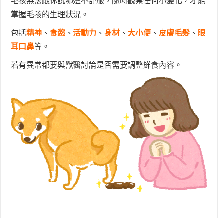
毛孩無法跟你說哪邊不舒服，隨時觀察任何小變化，才能
掌握毛孩的生理狀況。
包括
精神
、
食慾
、
活動力
、
身材
、
大小便
、
皮膚毛髮
、
眼
耳口鼻
等。
若有異常都要與獸醫討論是否需要調整鮮食內容。