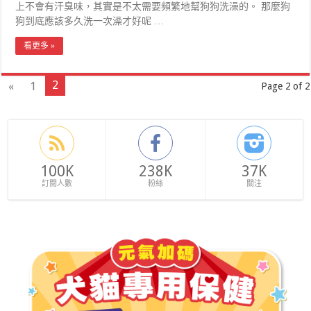
上不會有汗臭味，其實是不太需要頻繁地幫狗狗洗澡的。 那麼狗
狗到底應該多久洗一次澡才好呢 …
看更多 »
2
«
1
Page 2 of 2
100K
238K
37K
訂閱人數
粉絲
關注