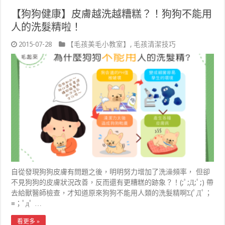
【狗狗健康】皮膚越洗越糟糕？！狗狗不能用
人的洗髮精啦！
2015-07-28
【毛孩美毛小教室】
,
毛孩清潔技巧
自從發現狗狗皮膚有問題之後，明明努力增加了洗澡頻率， 但卻
不見狗狗的皮膚狀況改善，反而還有更糟糕的跡象？！(;ﾟ;Д;ﾟ;) 帶
去給獸醫師檢查，才知道原來狗狗不能用人類的洗髮精啊Σ(ﾟДﾟ；
≡；ﾟдﾟ …
看更多 »