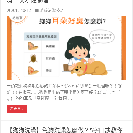
清一次才健康喔！
2015-10-12
毛孩清潔技巧
一頭栽進狗狗毛澎澎的耳朵裡～(ﾉ>ω<)ﾉ 卻聞到一股怪味？！(((ﾟ
Дﾟ;))) 這揪竟……狗狗是生病了嗎還是怎麼了呢？Σ(ﾟДﾟ；≡；ﾟ
дﾟ) 狗狗耳朵「臭迷摸」？ 每週 …
看更多 »
【狗狗洗澡】幫狗洗澡怎麼做？5字口訣教你