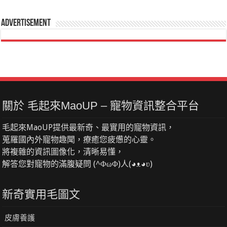
Advertisement
關於 毛起來MaoUP – 寵物資訊整合平台
毛起來MaoUP提供最新奇、最實用的寵物資訊，
蒐羅國內外寵物趣聞，療癒您疲憊的心靈。
將複雜的資訊圖像化，清晰易懂，
解答您對寵物的滿腹疑問 (^ΦωΦ)人(◕ᴥ◕ʋ)
新奇實用毛圖文
皮膚養護