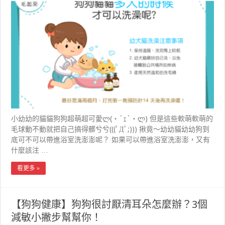
小幼幼的貓貓狗狗超萌超可愛ლ(・´ｪ`・ლ) 但是這些軟萌軟萌的
毛球動不動就把自己搞得髒兮兮(((ﾟДﾟ;))) 揪竟～幼幼貓幼幼狗到
底可不可以帶進浴室洗澎澎呢？ 如果可以帶進浴室洗澎澎，又有
什麼該注 …
看更多 »
【狗狗健康】狗狗很討厭清耳朵怎麼辦？3個
減敏小撇步幫幫你！