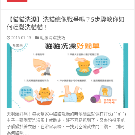
【貓貓洗澡】洗貓總像戰爭嗎？5步驟教你如
何輕鬆洗貓貓！
2015-07-15
毛孩清潔技巧
天啊頭好痛！每次幫家中貓貓洗澡的時候簡直就像在打仗(´ﾟдﾟ`)
主子一聽到要洗澡馬上就跑走，好不容易抓到了，又害怕得用爪
子緊緊抓著衣服、在浴室哀嚎、一找到空隙就往門口鑽。 到底
為何貓咪 …