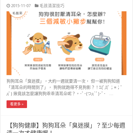
2015-11-07
毛孩清潔技巧
狗狗耳朵「臭迷摸」，大約一週就要清一次， 但一被狗狗知道
「清耳朵的時間到了」， 狗狗就跑得不見狗影？！Σ(ﾟДﾟ；≡；ﾟ
дﾟ) 揪竟該怎麼讓狗狗乖乖清耳朵呢？。･ﾟ･(つд`ﾟ)･ﾟ･ …
看更多 »
【狗狗健康】狗狗耳朵「臭迷摸」？至少每週