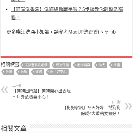
【喵喵洗香澎】洗貓總像戰爭嗎？5步驟教你輕鬆洗貓
貓！
更多喵汪洗澡小知識，請參考
MaoUP洗香香
(ゝ∀･)b
相關標籤
天然溫和洗毛精
寵物保健
寵物知識
幼犬
幼貓
洗澡
狗狗
貓貓
飼主好安心
上一則
【狗狗出門趣】狗狗開心出去玩
～戶外危機要小心！
下一則
【狗狗家居】冬天好冷！幫狗狗
保暖4大重點要做好！
相關文章