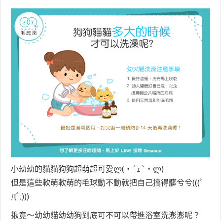
小幼幼的貓貓狗狗超萌超可愛ლ(・´ｪ`・ლ)
但是這些軟萌軟萌的毛球動不動就把自己搞得髒兮兮(((ﾟ
Дﾟ;)))
揪竟～幼幼貓幼幼狗到底可不可以帶進浴室洗澎澎呢？