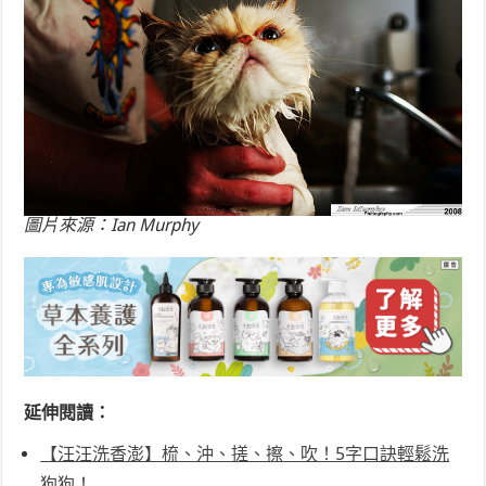
圖片來源：Ian Murphy
延伸閱讀：
【汪汪洗香澎】梳、沖、搓、擦、吹！5字口訣輕鬆洗
狗狗！