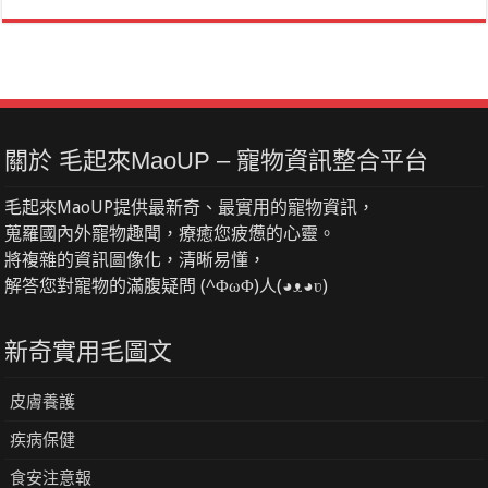
關於 毛起來MaoUP – 寵物資訊整合平台
毛起來MaoUP提供最新奇、最實用的寵物資訊，
蒐羅國內外寵物趣聞，療癒您疲憊的心靈。
將複雜的資訊圖像化，清晰易懂，
解答您對寵物的滿腹疑問 (^ΦωΦ)人(◕ᴥ◕ʋ)
新奇實用毛圖文
皮膚養護
疾病保健
食安注意報