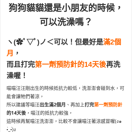
狗狗貓貓還是小朋友的時候，
可以洗澡嗎？
ヽ(✿ﾟ▽ﾟ)ノ＜可以！但最好是
滿2個
月
，
而且打完
第一劑預防針
的14天後
再洗
澡喔！
喵喵汪汪剛出生的時候抵抗力較低，洗澎澎會碰到水，可
能會讓牠們著涼，
所以建議等喵汪
出生滿2個月
、再加上
打完
第一劑預防針
的14天後
，喵汪的抵抗力較強，
這時候再幫喵汪洗澎澎，比較不會讓喵汪著涼感冒喔(ง๑
•̀_•́)ง