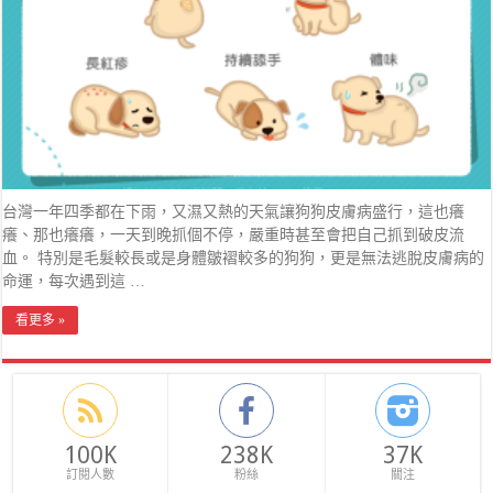
台灣一年四季都在下雨，又濕又熱的天氣讓狗狗皮膚病盛行，這也癢
癢、那也癢癢，一天到晚抓個不停，嚴重時甚至會把自己抓到破皮流
血。 特別是毛髮較長或是身體皺褶較多的狗狗，更是無法逃脫皮膚病的
命運，每次遇到這 …
看更多 »
100K
238K
37K
訂閱人數
粉絲
關注