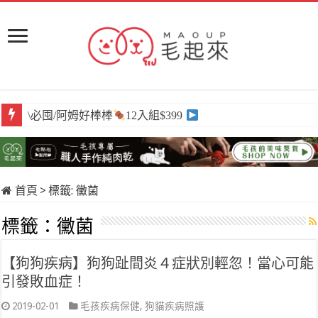
\必囤/阿姆好棒棒
12入組$399
首頁
>
標籤:
黴菌
標籤：
黴菌
【狗狗疾病】狗狗趾間炎４症狀別輕忽！當心可能
引發敗血症！
2019-02-01
毛孩疾病保健
,
狗貓疾病照護