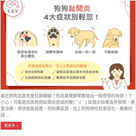
最近狗狗怎麼老是狂舔腳腳？而且感覺腳掌散發出一股奇怪的味道！？
小心！可能是因為狗狗趾間炎造成的喔(´ﾟдﾟ`) 趾間炎如果及早發現、適
當治療，很快就能痊癒。但如果延誤，加上狗狗啃咬就會惡化，嚴重的
話 …
看更多 »