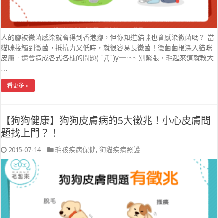
人的腳被黴菌感染就會得到香港腳，但你知道貓咪也會感染黴菌嗎？ 當
貓咪接觸到黴菌，抵抗力又低時，就很容易長黴菌！黴菌菌根深入貓咪
皮膚，還會造成各式各樣的問題( ´Д`)y━･~~ 別緊張，毛起來這就教大
…
看更多 »
【狗狗健康】狗狗皮膚病的5大徵兆！小心皮膚問
題找上門？！
2015-07-14
毛孩疾病保健
,
狗貓疾病照護