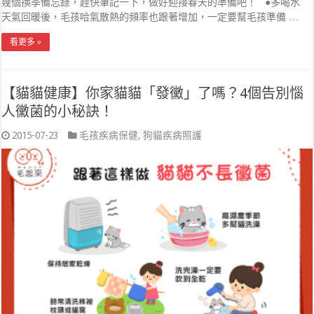
幾個換季備忘錄，趕快筆記一下，做好迎接春天的準備吧！ ●多喝水
天氣回暖後，毛孩哈氣散熱的頻率也跟著增加，一定要幫毛孩準備 …
看更多 »
【貓貓健康】你家貓貓「發黴」了嗎？4個告別惱
人黴菌的小秘訣！
2015-07-23
毛孩疾病保健
,
狗貓疾病照護