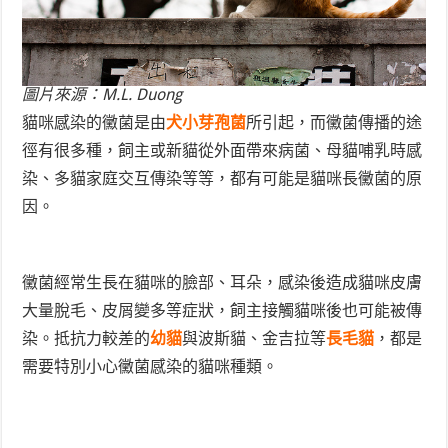
圖片來源：M.L. Duong
貓咪感染的黴菌是由
犬小芽孢菌
所引起，而黴菌傳播的途
徑有很多種，飼主或新貓從外面帶來病菌、母貓哺乳時感
染、多貓家庭交互傳染等等，都有可能是貓咪長黴菌的原
因。
黴菌經常生長在貓咪的臉部、耳朵，感染後造成貓咪皮膚
大量脫毛、皮屑變多等症狀，飼主接觸貓咪後也可能被傳
染。抵抗力較差的
幼貓
與波斯貓、金吉拉等
長毛貓
，都是
需要特別小心黴菌感染的貓咪種類。