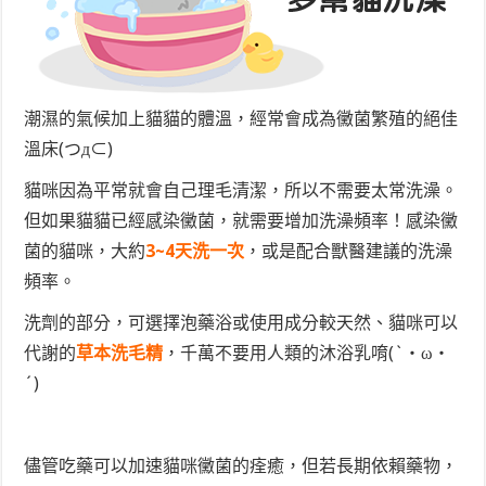
潮濕的氣候加上貓貓的體溫，經常會成為黴菌繁殖的絕佳
溫床(つд⊂)
貓咪因為平常就會自己理毛清潔，所以不需要太常洗澡。
但如果貓貓已經感染黴菌，就需要增加洗澡頻率！感染黴
菌的貓咪，大約
3~4天洗一次
，或是配合獸醫建議的洗澡
頻率。
洗劑的部分，可選擇泡藥浴或使用成分較天然、貓咪可以
代謝的
草本洗毛精
，千萬不要用人類的沐浴乳唷(`・ω・
´)
儘管吃藥可以加速貓咪黴菌的痊癒，但若長期依賴藥物，