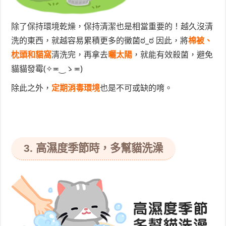
除了保持環境乾燥，保持清潔也是相當重要的！越久沒清
洗的東西，就越容易累積更多的黴菌ಠ_ಠ 因此，將
棉被、
枕頭和貓窩
清洗完，再拿去
曬太陽
，就能有效殺菌，避免
貓貓發霉(✧≖‿ゝ≖)
除此之外，
定期消毒環境
也是不可或缺的唷。
3. 高濕度季節時，多幫貓洗澡