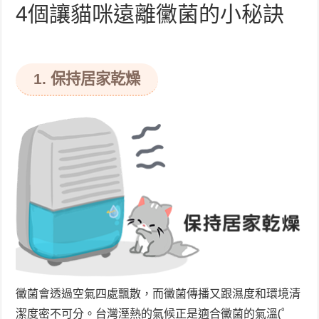
4個讓貓咪遠離黴菌的小秘訣
1. 保持居家乾燥
黴菌會透過空氣四處飄散，而黴菌傳播又跟濕度和環境清
潔度密不可分。台灣溼熱的氣候正是適合黴菌的氣溫(゜