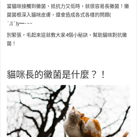
當貓咪接觸到黴菌，抵抗力又低時，就很容易長黴菌！黴
菌菌根深入貓咪皮膚，還會造成各式各樣的問題
(
´Д`)y━･~~
別緊張，毛起來這就教大家4個小秘訣，幫助貓咪對抗黴
菌！
貓咪長的黴菌是什麼？！