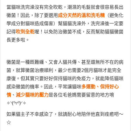
當貓咪洗完澡沒有完全吹乾，潮濕的毛髮就會很容易長出
黴菌！因此，除了要選用
成分天然的
溫和洗毛精
（避免化
學成分對貓咪造成傷害）幫貓貓洗澡外，洗完澡後一定要
記得
吹到全乾
喔！以免防治黴菌不成，反而幫助貓貓黴菌
長更多啦。
黴菌是一種既難纏、又會人貓共傳、甚至還無所不在的病
菌，就算黴菌治療順利，最少也需要2個月貓咪才能完全
康復。但其實只要好好保持貓咪的免疫力，就能降低貓咪
感染黴菌的機率。因此，平常讓貓咪
多運動、保持好心
情
、
減少貓咪的壓力
是各位毛爸媽需要留意的地方唷
✧◝(⁰▿⁰)◜✧
如果貓主子不幸感染了，就請耐心地陪伴他直到痊癒吧～
☆