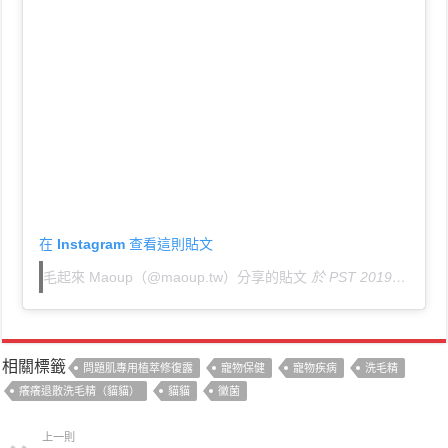
在 Instagram 查看這則貼文
毛起來 Maoup（@maoup.tw）分享的貼文
於
PST 2019 年 11月 月 20 日 上午 2:50
相關標籤
問題肌專用植萃修復露
寵物保健
寵物疾病
洗毛精
癢癢退散洗毛精（貓貓）
貓貓
黴菌
上一則