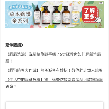
延伸閱讀》
【貓貓洗澡】洗貓總像戰爭嗎？5步驟教你如何輕鬆洗貓
貓！
【貓狗防蚤大作戰】除蚤滅蚤有妙招！教你趕走煩人跳蚤
【生活中的暗藏危機】驚！這些防蚊除蟲產品可能讓貓貓
致命？