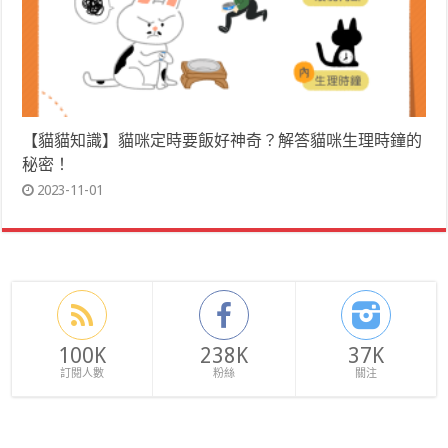
【貓貓知識】貓咪定時要飯好神奇？解答貓咪生理時鐘的
秘密！
2023-11-01
100K
238K
37K
訂閱人數
粉絲
關注