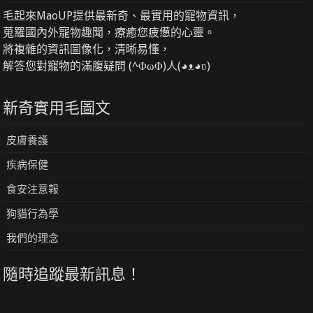
毛起來MaoUP提供最新奇、最實用的寵物資訊，
蒐羅國內外寵物趣聞，療癒您疲憊的心靈。
將複雜的資訊圖像化，清晰易懂，
解答您對寵物的滿腹疑問 (^ΦωΦ)人(◕ᴥ◕ʋ)
新奇實用毛圖文
皮膚養護
疾病保健
食安注意報
狗貓行為學
我們的理念
隨時追蹤最新訊息！