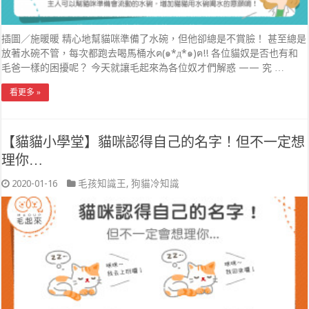
插圖／施暖暖 精心地幫貓咪準備了水碗，但他卻總是不賞臉！ 甚至總是
放著水碗不管，每次都跑去喝馬桶水ฅ(๑*д*๑)ฅ!! 各位貓奴是否也有和
毛爸一樣的困擾呢？ 今天就讓毛起來為各位奴才們解惑 —— 究 …
看更多 »
【貓貓小學堂】貓咪認得自己的名字！但不一定想
理你…
2020-01-16
毛孩知識王
,
狗貓冷知識