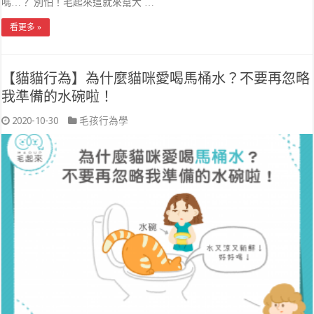
嗎…？ 別怕！毛起來這就來幫大 …
看更多 »
【貓貓行為】為什麼貓咪愛喝馬桶水？不要再忽略
我準備的水碗啦！
2020-10-30
毛孩行為學