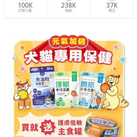
100K
238K
37K
訂閱人數
粉絲
關注