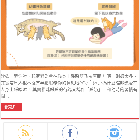
欸欸，跟你說，我家貓咪會在我身上踩踩幫我按摩耶！ 嗯…別想太多，
其實喵星人根本沒有半點服務你的意思啦(σ′▽‵)σ 那為什麼貓咪總愛在
人身上踩踏呢？ 其實貓咪踩踩的行為又稱作「踩奶」，和幼時的習慣有
關 …
看更多 »