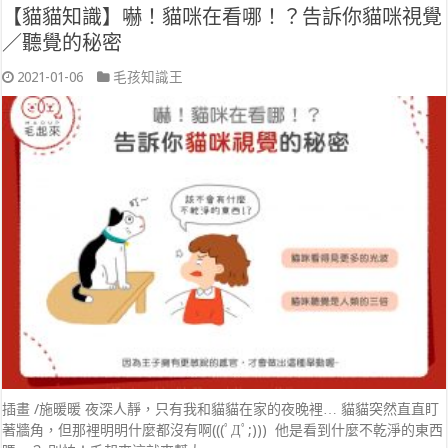
【貓貓知識】嚇！貓咪在看哪！？告訴你貓咪視覺
／聽覺的秘密
2021-01-06
毛孩知識王
插畫 /施暖暖 夜深人靜，只有我和貓貓在家的夜晚裡… 貓貓突然直直盯
著牆角，但那裡明明什麼都沒有啊(((ﾟДﾟ;))) 他是看到什麼不乾淨的東西