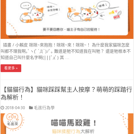
插畫 / 小賴皮 咪咪~來抱抱！咪咪~來！咪咪~！ 為什麼我家貓咪怎麼
叫都不理我啊｡ﾟヽ(ﾟ´Д`)ﾉﾟ｡ 難道是牠不知道我在叫牠？ 還是牠根本不
知道自己叫什麼名字啊(|||ﾟдﾟ) 其 …
看更多 »
【貓貓行為】貓咪踩踩幫主人按摩？萌萌的踩踏行
為解析！
2018-04-30
毛孩行為學