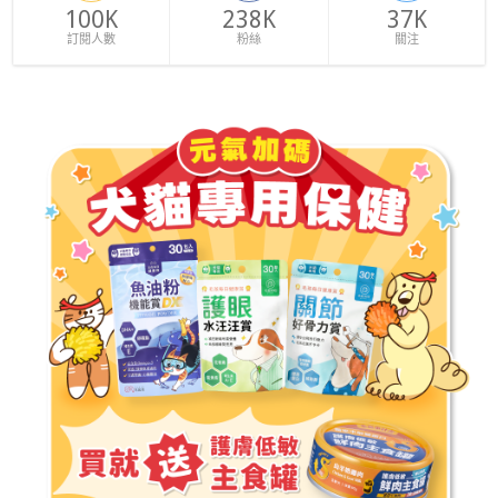
100K
238K
37K
訂閱人數
粉絲
關注