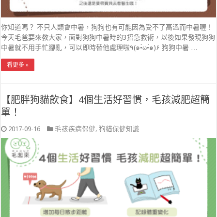
你知道嗎？ 不只人類會中暑，狗狗也有可能因為受不了高溫而中暑喔！
今天毛爸要來教大家，面對狗狗中暑時的3招急救術，以後如果發現狗狗
中暑就不用手忙腳亂，可以即時替他處理啦٩(๑•̀ω•́๑)۶ 狗狗中暑 …
看更多 »
【肥胖狗貓飲食】4個生活好習慣，毛孩減肥超簡
單！
2017-09-16
毛孩疾病保健
,
狗貓保健知識