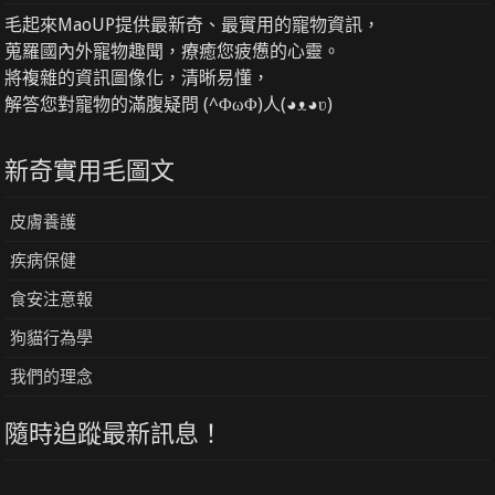
毛起來MaoUP提供最新奇、最實用的寵物資訊，
蒐羅國內外寵物趣聞，療癒您疲憊的心靈。
將複雜的資訊圖像化，清晰易懂，
解答您對寵物的滿腹疑問 (^ΦωΦ)人(◕ᴥ◕ʋ)
新奇實用毛圖文
皮膚養護
疾病保健
食安注意報
狗貓行為學
我們的理念
隨時追蹤最新訊息！