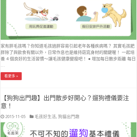
家有胖毛孩嗎？你知道毛孩過胖容易引起老年各種疾病嗎？ 其實毛孩肥
胖除了與飲食有關以外，日常作息也是維持窈窕身材的關鍵喔！ 一起培
養 4 個良好的生活習慣～讓毛孩健康變瘦吧！ ● 增加每日散步距離 每日
…
看更多 »
【狗狗出門趣】出門散步好開心？遛狗禮儀要注
意！
2015-11-05
毛孩好生活
,
狗貓出門趣