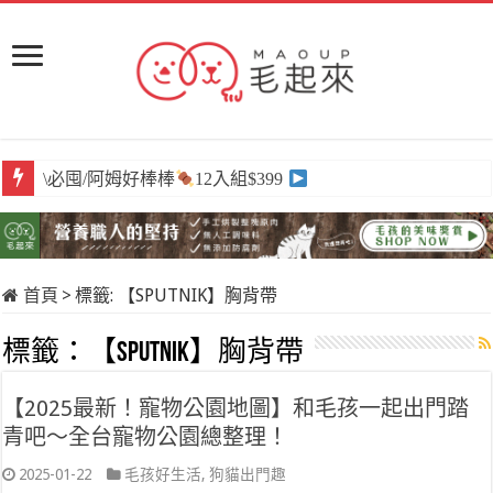
\必囤/阿姆好棒棒
12入組$399
首頁
>
標籤:
【SPUTNIK】胸背帶
標籤：
【SPUTNIK】胸背帶
【2025最新！寵物公園地圖】和毛孩一起出門踏
青吧～全台寵物公園總整理！
2025-01-22
毛孩好生活
,
狗貓出門趣