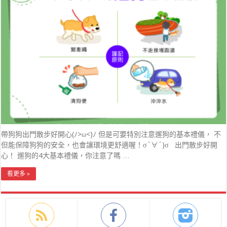
帶狗狗出門散步好開心(ﾉ>ω<)ﾉ 但是可要特別注意遛狗的基本禮儀， 不
但能保障狗狗的安全，也會讓環境更舒適喔！σ`∀´)σ 出門散步好開
心！ 遛狗的4大基本禮儀，你注意了嗎 …
看更多 »