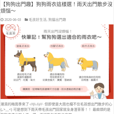
【狗狗出門趣】狗狗雨衣這樣選！雨天出門散步沒
煩惱～
2020-06-03
毛孩好生活
,
狗貓出門趣
潮濕的梅雨季來了-//(ǒ.ǒ)//- 但即使是大雨也檔不住毛孩想出門散步的心
(｡>﹏<) 可是想到下雨天帶毛孩出門回家就全身溼答答！！ 最麻煩的是