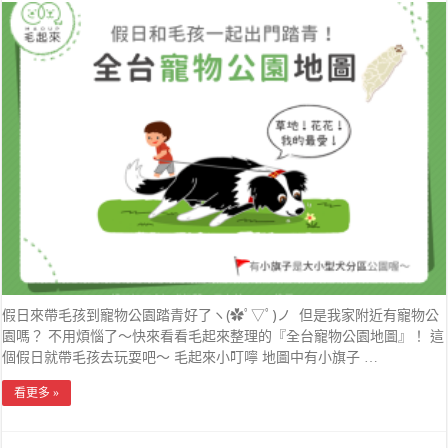
假日來帶毛孩到寵物公園踏青好了ヽ(✿ﾟ▽ﾟ)ノ 但是我家附近有寵物公
園嗎？ 不用煩惱了～快來看看毛起來整理的『全台寵物公園地圖』！ 這
個假日就帶毛孩去玩耍吧～ 毛起來小叮嚀 地圖中有小旗子 …
看更多 »