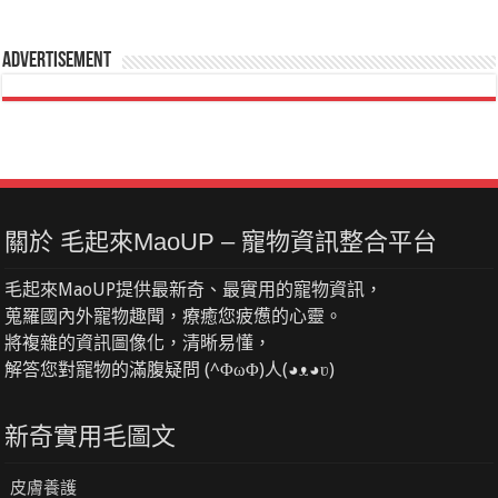
Advertisement
關於 毛起來MaoUP – 寵物資訊整合平台
毛起來MaoUP提供最新奇、最實用的寵物資訊，
蒐羅國內外寵物趣聞，療癒您疲憊的心靈。
將複雜的資訊圖像化，清晰易懂，
解答您對寵物的滿腹疑問 (^ΦωΦ)人(◕ᴥ◕ʋ)
新奇實用毛圖文
皮膚養護