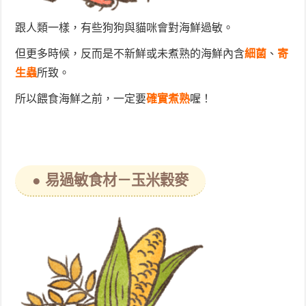
跟人類一樣，有些狗狗與貓咪會對海鮮過敏。
但更多時候，反而是不新鮮或未煮熟的海鮮內含
細菌
、
寄
生蟲
所致。
所以餵食海鮮之前，一定要
確實煮熟
喔！
● 易過敏食材－玉米穀麥