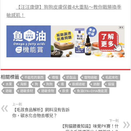
【汪汪康健】狗狗皮膚保養4大重點～教你戰勝換季
敏感肌！
相關標籤
不能吃的東西
噴嚏
奶製品
寵物過敏
毛起來吃
水果
海鮮
狗
狗狗
癢
穀類過敏
舔腳
貓貓
過敏
過敏食材
過敏食物
飲食
魚油EPA+DHA機能賞
上一則
【毛孩食品解析】飼料沒有告訴
你，碳水化合物去哪兒？
下一則
【狗貓餵養知識】味覺PK賽！什