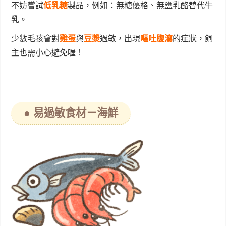
不妨嘗試
低乳糖
製品，例如：無糖優格、無鹽乳酪替代牛
乳。
少數毛孩會對
雞蛋
與
豆漿
過敏，出現
嘔吐腹瀉
的症狀，飼
主也需小心避免喔！
● 易過敏食材－海鮮