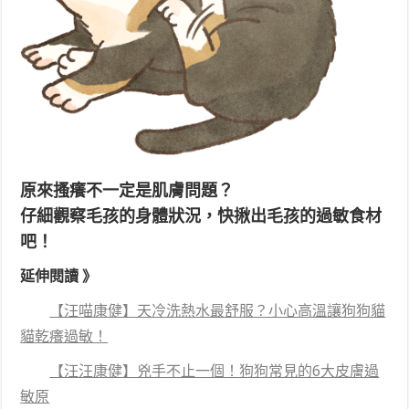
原來搔癢不一定是肌膚問題？
仔細觀察毛孩的身體狀況，快揪出毛孩的過敏食材
吧！
延伸閱讀 》
【汪喵康健】天冷洗熱水最舒服？小心高溫讓狗狗貓
貓乾癢過敏！
【汪汪康健】兇手不止一個！狗狗常見的6大皮膚過
敏原