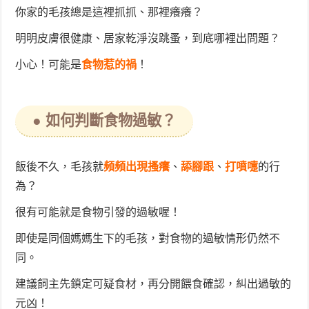
你家的毛孩總是這裡抓抓、那裡癢癢？
明明皮膚很健康、居家乾淨沒跳蚤，到底哪裡出問題？
小心！可能是
食物惹的禍
！
● 如何判斷食物過敏？
飯後不久，毛孩就
頻頻
出現搔癢
、
舔腳跟
、
打噴嚏
的行
為？
很有可能就是食物引發的過敏喔！
即使是同個媽媽生下的毛孩，對食物的過敏情形仍然不
同。
建議飼主先鎖定可疑食材，再分開餵食確認，糾出過敏的
元凶！