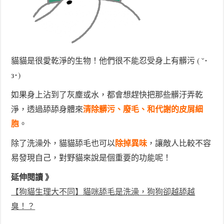
貓貓是很愛乾淨的生物！他們很不能忍受身上有髒污 ( ˘･
з･)
如果身上沾到了灰塵或水，都會想趕快把那些髒汙弄乾
清除髒污、廢毛、和代謝的皮屑細
淨，透過舔舔身體來
胞
。
除掉異味
除了洗澡外，貓貓舔毛也可以
，讓敵人比較不容
易發現自己，對野貓來說是個重要的功能呢！
延伸閱讀 》
【狗貓生理大不同】貓咪舔毛是洗澡，狗狗卻越舔越
臭！？