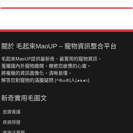
關於 毛起來MaoUP – 寵物資訊整合平台
毛起來MaoUP提供最新奇、最實用的寵物資訊，
蒐羅國內外寵物趣聞，療癒您疲憊的心靈。
將複雜的資訊圖像化，清晰易懂，
解答您對寵物的滿腹疑問 (^ΦωΦ)人(◕ᴥ◕ʋ)
新奇實用毛圖文
皮膚養護
疾病保健
食安注意報