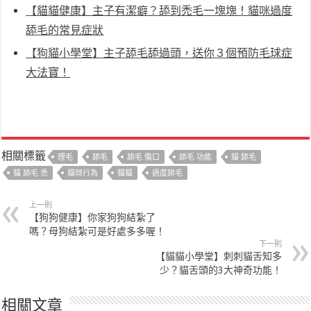
【貓貓健康】主子有潔癖？舔到禿毛一塊塊！貓咪過度
舔毛的常見症狀
【狗貓小學堂】主子舔毛舔過頭，送你３個預防毛球症
大法寶！
相關標籤
理毛
舔毛
舔毛 傷口
舔毛 功能
貓 舔毛
貓 舔毛 禿
貓咪行為
貓貓
過度舔毛
上一則
【狗狗健康】你家狗狗結紮了
嗎？母狗結紮可是好處多多喔！
下一則
【貓貓小學堂】刺刺貓舌知多
少？貓舌頭的3大神奇功能！
相關文章