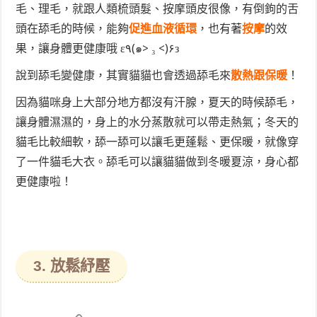
毛、理毛，就跟人類梳頭髮、按摩頭皮很像，有倒鉤的舌
頭在舔毛的時候，能夠
促進血液循環
，也有著
按摩
的效
果，讓身體更健康哦 ε٩(๑> ₃ <)۶з
說到舔毛變健康，其實貓貓也會透過舔毛來
散熱跟保暖
！
因為貓咪身上大部分地方都沒有汗腺，夏天的時候舔毛，
讓身體濕濕的，身上的水分蒸散就可以帶走熱氣；冬天的
貓毛比較細軟，舔一舔可以讓毛更蓬鬆、更保暖，就像穿
了一件貓毛大衣。舔毛可以讓貓貓做到冬暖夏涼，身心都
更健康啦！
3. 放鬆紓壓