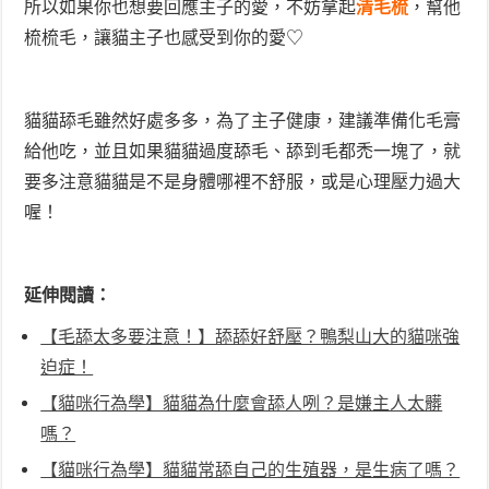
所以如果你也想要回應主子的愛，不妨拿起
清毛梳
，幫他
梳梳毛，讓貓主子也感受到你的愛♡
貓貓舔毛雖然好處多多，為了主子健康，建議準備化毛膏
給他吃，並且如果貓貓過度舔毛、舔到毛都禿一塊了，就
要多注意貓貓是不是身體哪裡不舒服，或是心理壓力過大
喔！
延伸閱讀：
【毛舔太多要注意！】舔舔好舒壓？鴨梨山大的貓咪強
迫症！
【貓咪行為學】貓貓為什麼會舔人咧？是嫌主人太髒
嗎？
【貓咪行為學】貓貓常舔自己的生殖器，是生病了嗎？